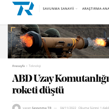
SAVUNMA SANAYII
ARAŞTIRMA-ANA
Anasayfa
Teknoloji
ABD Uzay Komutanlığı:
roketi düştü
yazan
Savunma TR
04/11/2022
Okuma Süresi: 1 dak