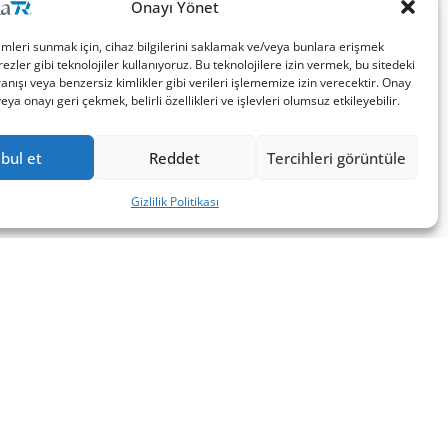
Onayı Yönet
imleri sunmak için, cihaz bilgilerini saklamak ve/veya bunlara erişmek
ezler gibi teknolojiler kullanıyoruz. Bu teknolojilere izin vermek, bu sitedeki
nışı veya benzersiz kimlikler gibi verileri işlememize izin verecektir. Onay
a onayı geri çekmek, belirli özellikleri ve işlevleri olumsuz etkileyebilir.
bul et
Reddet
Tercihleri görüntüle
Gizlilik Politikası