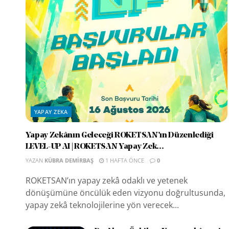
YAPAY ZEKA
Yapay Zekânın Geleceği ROKETSAN’ın Düzenlediği
LEVEL-UP AI | ROKETSAN Yapay Zek...
YAZAN
KÜBRA DEMIRBAŞ
1 HAFTA ÖNCE
0
ROKETSAN’ın yapay zekâ odaklı ve yetenek
dönüşümüne öncülük eden vizyonu doğrultusunda,
yapay zekâ teknolojilerine yön verecek...