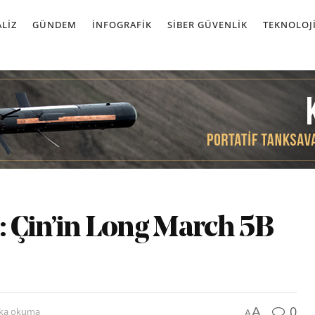
LIZ
GÜNDEM
İNFOGRAFIK
SIBER GÜVENLIK
TEKNOLOJ
 Çin’in Long March 5B
0
A
ika okuma
A