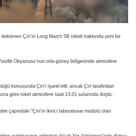
 beklenen Çin’in Long March 5B roketi hakkında yeni bir
Pasifik Okyanusu’nun orta-güney bölgesinde atmosfere
üğü konusunda Çin’i işaret etti; ancak Çin tarafından
sına göre roket atmosfere saat 13.01 sularında düştü.
tre çapındaki “Çin’in ikinci laboratuvar modülü olan
lden ayrılmasının ardından Alçak Yer Yörüngesi’nde dünya