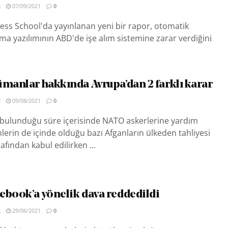
R
07/09/2021
0
ss School'da yayınlanan yeni bir rapor, otomatik
a yazılımının ABD'de işe alım sistemine zarar verdiğini
ümanlar hakkında Avrupa’dan 2 farklı karar
R
09/08/2021
0
 bulunduğu süre içerisinde NATO askerlerine yardım
erin de içinde olduğu bazı Afganların ülkeden tahliyesi
fından kabul edilirken ...
ebook’a yönelik dava reddedildi
R
29/06/2021
0