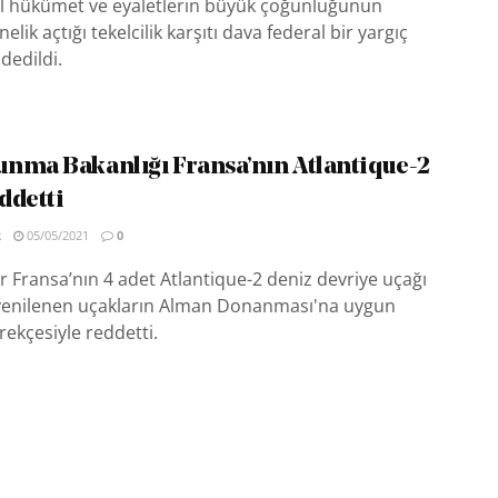
l hükümet ve eyaletlerin büyük çoğunluğunun
lik açtığı tekelcilik karşıtı dava federal bir yargıç
dedildi.
nma Bakanlığı Fransa’nın Atlantique-2
eddetti
R
05/05/2021
0
er Fransa’nın 4 adet Atlantique-2 deniz devriye uçağı
i, yenilenen uçakların Alman Donanması'na uygun
ekçesiyle reddetti.