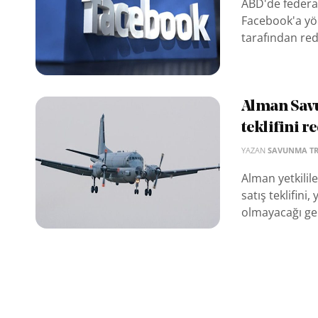
ABD'de federa
Facebook'a yöne
tarafından red
Alman Savu
teklifini r
YAZAN
SAVUNMA T
Alman yetkilil
satış teklifin
olmayacağı ger