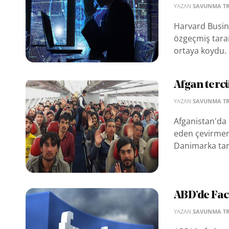
YAZAN
SAVUNMA T
Harvard Busine
özgeçmiş taram
ortaya koydu.
Afgan terc
YAZAN
SAVUNMA T
Afganistan'da
eden çevirmenl
Danimarka tara
ABD’de Fac
YAZAN
SAVUNMA T