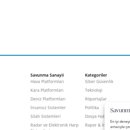
Savunma Sanayii
Kategoriler
Hava Platformları
Siber Güvenlik
Kara Platformları
Teknoloji
Deniz Platformları
Röportajlar
İnsansız Sistemler
Politika
Silah Sistemleri
Dosya Haber
En iyi deney
Radar ve Elektronik Harp
Rapor & İnfografik
amacıyla çer