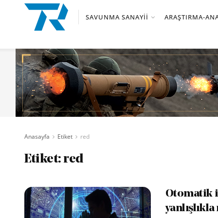
SAVUNMA SANAYII
ARAŞTIRMA-ANA
Anasayfa
Etiket
red
Etiket:
red
Otomatik iş
yanlışlıkla