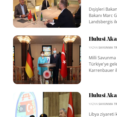
Dışişleri Baka
Bakanı Marc Ga
Landsbergis il
Hulusi Aka
YAZAN
SAVUNMA T
Milli Savunma
Türkiye'ye ge
Karrenbauer ile
Hulusi Aka
YAZAN
SAVUNMA T
Libya ziyareti