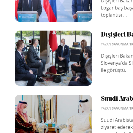
Dışişleri Baka
Logar baş başa
toplantısı ...
Dışişleri 
YAZAN
SAVUNMA T
Dışişleri Baka
Slovenya'da S
ile görüştü.
Suudi Arab
YAZAN
SAVUNMA T
Suudi Arabista
ziyaret edere