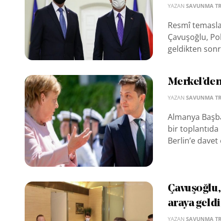
YAZAN
SAVUNMA T
Resmî temasla
Çavuşoğlu, Pol
geldikten son
Merkel’den
YAZAN
SAVUNMA T
Almanya Başbak
bir toplantıda
Berlin’e davet e
Çavuşoğlu, 
araya geldi
YAZAN
SAVUNMA T