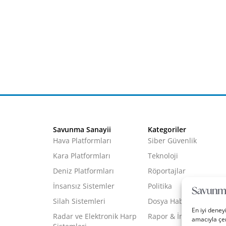
Savunma Sanayii
Kategoriler
Hava Platformları
Siber Güvenlik
Kara Platformları
Teknoloji
Deniz Platformları
Röportajlar
İnsansız Sistemler
Politika
Silah Sistemleri
Dosya Haber
En iyi deney
Radar ve Elektronik Harp
Rapor & İnfografik
amacıyla çer