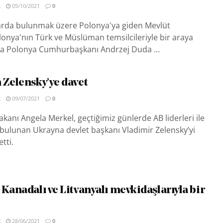
R
05/10/2021
0
rda bulunmak üzere Polonya'ya giden Mevlüt
onya'nın Türk ve Müslüman temsilcileriyle bir araya
ra Polonya Cumhurbaşkanı Andrzej Duda ...
 Zelensky’ye davet
R
09/07/2021
0
anı Angela Merkel, geçtiğimiz günlerde AB liderleri ile
 bulunan Ukrayna devlet başkanı Vladimir Zelensky’yi
tti.
Kanadalı ve Litvanyalı mevkidaşlarıyla bir
R
28/06/2021
0