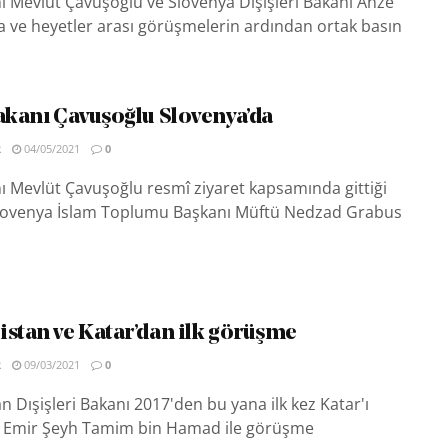
nı Mevlüt Çavuşoğlu ve Slovenya Dışişleri Bakanı Anze
 ve heyetler arası görüşmelerin ardından ortak basın
Bakanı Çavuşoğlu Slovenya’da
R
04/05/2021
0
nı Mevlüt Çavuşoğlu resmî ziyaret kapsamında gittiği
lovenya İslam Toplumu Başkanı Müftü Nedzad Grabus
istan ve Katar’dan ilk görüşme
R
09/03/2021
0
n Dışişleri Bakanı 2017'den bu yana ilk kez Katar'ı
k Emir Şeyh Tamim bin Hamad ile görüşme