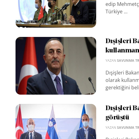
edip Mehmetçik
Türkiye ...
Dışişleri B
kullanmam
YAZAN
SAVUNMA T
Dışişleri Bakan
olarak kullan
gerektiğini bel
Dışişleri 
görüştü
YAZAN
SAVUNMA T