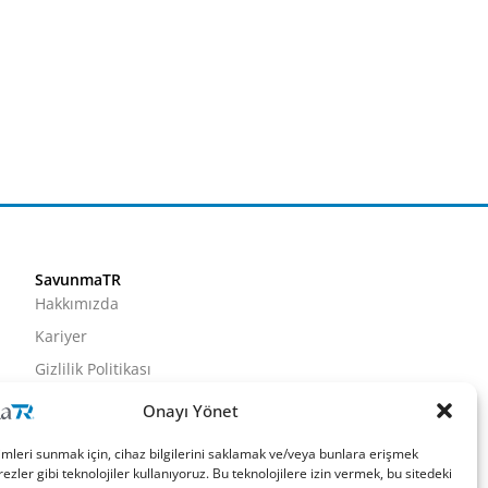
SavunmaTR
Hakkımızda
Kariyer
Gizlilik Politikası
Künye
Onayı Yönet
İletişim
imleri sunmak için, cihaz bilgilerini saklamak ve/veya bunlara erişmek
ezler gibi teknolojiler kullanıyoruz. Bu teknolojilere izin vermek, bu sitedeki