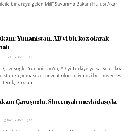
 ile bir araya gelen Millî Savunma Bakanı Hulusi Akar,
akanı: Yunanistan, AB’yi bir koz olarak
alı
R
30/05/2021
0
ı Çavuşoğlu, Yunanistan'ın, AB'yi Türkiye'ye karşı bir koz
maktan kaçınması ve mevcut olumlu ivmeyi benimsemesi
irterek, "Çözüm ...
Bakanı Çavuşoğlu, Slovenyalı mevkidaşıyla
R
04/05/2021
0