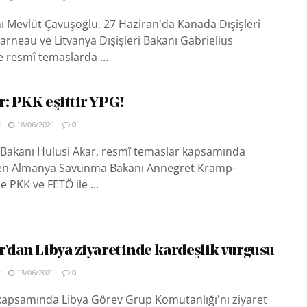
nı Mevlüt Çavuşoğlu, 27 Haziran'da Kanada Dışişleri
rneau ve Litvanya Dışişleri Bakanı Gabrielius
e resmî temaslarda ...
r: PKK eşittir YPG!
R
18/06/2021
0
 Bakanı Hulusi Akar, resmî temaslar kapsamında
len Almanya Savunma Bakanı Annegret Kramp-
 PKK ve FETÖ ile ...
r’dan Libya ziyaretinde kardeşlik vurgusu
R
13/06/2021
0
 kapsamında Libya Görev Grup Komutanlığı'nı ziyaret