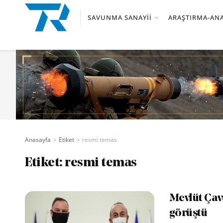
SAVUNMA SANAYII
ARAŞTIRMA-ANA
Anasayfa
Etiket
resmi temas
Etiket:
resmi temas
Mevlüt Çav
görüştü