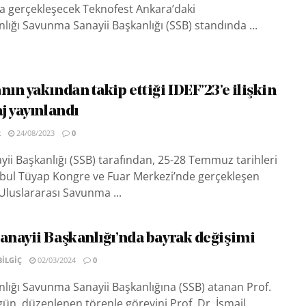
a gerçekleşecek Teknofest Ankara’daki
ğı Savunma Sanayii Başkanlığı (SSB) standında ...
ın yakından takip ettiği IDEF’23’e ilişkin
j yayınlandı
R
24/08/2023
0
i Başkanlığı (SSB) tarafından, 25-28 Temmuz tarihleri
nbul Tüyap Kongre ve Fuar Merkezi’nde gerçekleşen
 Uluslararası Savunma ...
nayii Başkanlığı’nda bayrak değişimi
BILGIÇ
02/03/2024
0
ığı Savunma Sanayii Başkanlığına (SSB) atanan Prof.
ün, düzenlenen törenle görevini Prof. Dr. İsmail