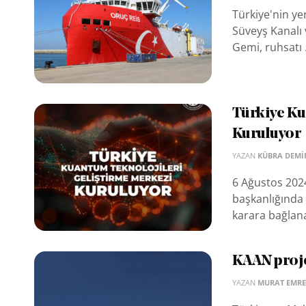
Türkiye'nin yer
Süveyş Kanalı 
Gemi, ruhsatı .
Türkiye Ku
Kuruluyor
YAZAN
KÜBRA DEMI
6 Ağustos 202
başkanlığında 
karara bağlan
KAAN projes
YAZAN
MURAT EMRE