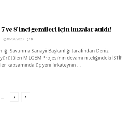
 ve 8’inci gemileri için imzalar atıldı!
R
06/04/2023
0
ığı Savunma Sanayii Başkanlığı tarafından Deniz
n yürütülen MİLGEM Projesi’nin devamı niteliğindeki İSTİF
nler kapsamında üç yeni fırkateynin ...
…
7