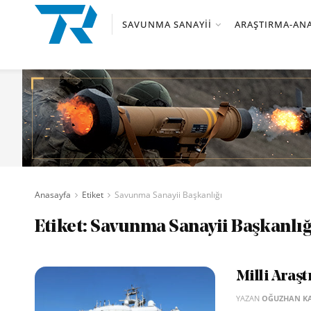
SAVUNMA SANAYII
ARAŞTIRMA-ANA
Anasayfa
Etiket
Savunma Sanayii Başkanlığı
Etiket:
Savunma Sanayii Başkanlığ
Milli Araş
YAZAN
OĞUZHAN K