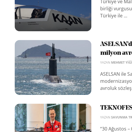
Türkiye ve Mal
birliği vurgus
Türkiye ile ...
ASELSAN’da
milyon avr
YAZAN
MEHMET YIĞI
ASELSAN ile Sa
modernizasyon
avroluk sözleş
TEKNOFEST
YAZAN
SAVUNMA T
“30 Ağustos – 