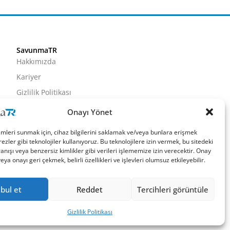
SavunmaTR
Hakkımızda
Kariyer
Gizlilik Politikası
Künye
Onayı Yönet
İletişim
imleri sunmak için, cihaz bilgilerini saklamak ve/veya bunlara erişmek
ezler gibi teknolojiler kullanıyoruz. Bu teknolojilere izin vermek, bu sitedeki
nışı veya benzersiz kimlikler gibi verileri işlememize izin verecektir. Onay
a onayı geri çekmek, belirli özellikleri ve işlevleri olumsuz etkileyebilir.
bul et
Reddet
Tercihleri görüntüle
Gizlilik Politikası