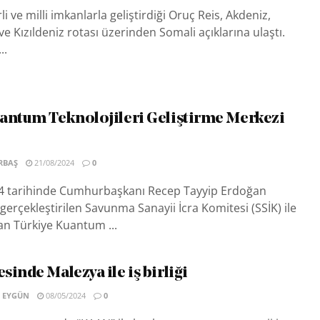
li ve milli imkanlarla geliştirdiği Oruç Reis, Akdeniz,
ve Kızıldeniz rotası üzerinden Somali açıklarına ulaştı.
..
antum Teknolojileri Geliştirme Merkezi
RBAŞ
21/08/2024
0
4 tarihinde Cumhurbaşkanı Recep Tayyip Erdoğan
gerçekleştirilen Savunma Sanayii İcra Komitesi (SSİK) ile
an Türkiye Kuantum ...
inde Malezya ile iş birliği
 EYGÜN
08/05/2024
0