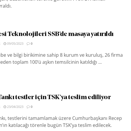
raldı.
si Teknolojileri SSB’de masaya yatırıldı
R
09/05/2023
0
be ve bilgi birikimine sahip 8 kurum ve kuruluş, 26 firma
eden toplam 100’ü aşkın temsilcinin katıldığı ...
Tankı testler için TSK’ya teslim ediliyor
R
23/04/2023
0
nkı, testlerini tamamlamak üzere Cumhurbaşkanı Recep
’ın katılacağı törenle bugün TSK’ya teslim edilecek.