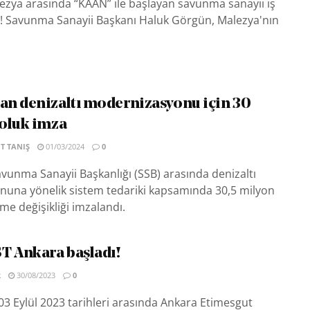
ezya arasında “KAAN” ile başlayan savunma sanayii iş
u! Savunma Sanayii Başkanı Haluk Görgün, Malezya'nın
n denizaltı modernizasyonu için 30
oluk imza
T TANIŞ
01/03/2024
0
vunma Sanayii Başkanlığı (SSB) arasında denizaltı
una yönelik sistem tedariki kapsamında 30,5 milyon
me değişikliği imzalandı.
 Ankara başladı!
R
30/08/2023
0
03 Eylül 2023 tarihleri arasında Ankara Etimesgut