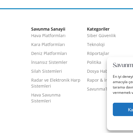
Savunma Sanayii
Kategoriler
Hava Platformları
Siber Güvenlik
Kara Platformları
Teknoloji
Deniz Platformları
Röportajlar
İnsansız Sistemler
Politika
Silah Sistemleri
Dosya Haber
En iyi deney
Radar ve Elektronik Harp
Rapor & İnfografik
amacıyla çer
Sistemleri
tarama davra
SavunmaTR Plus
vermemek vey
Hava Savunma
Sistemleri
Ka