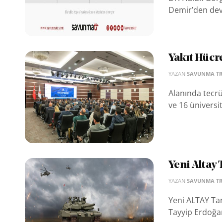
Demir’den dev
Yakıt Hücre
YAZAN
SAVUNMA T
Alanında tecrü
ve 16 üniversit
Yeni Altay 
YAZAN
SAVUNMA T
Yeni ALTAY Ta
Tayyip Erdoğan