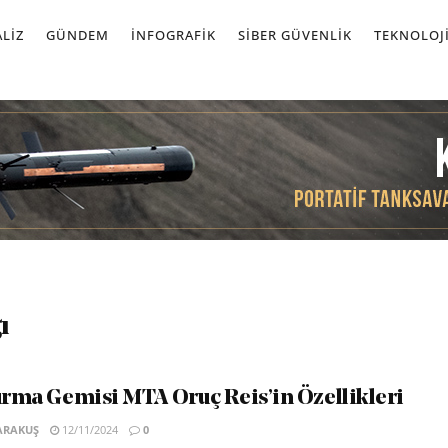
LIZ
GÜNDEM
İNFOGRAFIK
SIBER GÜVENLIK
TEKNOLOJ
ı
tırma Gemisi MTA Oruç Reis’in Özellikleri
ARAKUŞ
12/11/2024
0