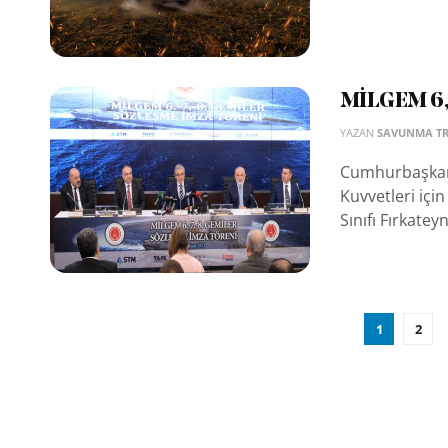
MİLGEM 6, 7
YAZAN
SAVUNMA T
Cumhurbaşkanl
Kuvvetleri içi
Sınıfı Fırkatey
1
2