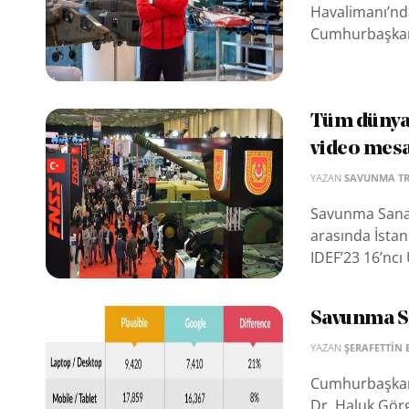
Havalimanı’nd
Cumhurbaşkanlı
Tüm dünyan
video mesa
YAZAN
SAVUNMA T
Savunma Sanayi
arasında İsta
IDEF’23 16’ncı
Savunma Sa
YAZAN
ŞERAFETTIN 
Cumhurbaşkanl
Dr. Haluk Görg