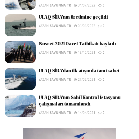
YAZAN
SAVUNMA TR
31/07/2022
0
ULAQ SİDA’nın üretimine geçildi
YAZAN
SAVUNMA TR
01/01/2022
0
Nusret-2021 Davet Tatbikatı başladı
YAZAN
SAVUNMA TR
19/10/2021
0
ULAQ SİDA’dan ilk atışında tam isabet
YAZAN
SAVUNMA TR
27/05/2021
0
ULAQ SİDA’nın Sahil Kontrol İstasyonu
çalışmaları tamamlandı
YAZAN
SAVUNMA TR
14/04/2021
0