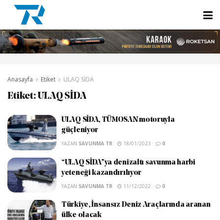
Anasayfa
Etiket
ULAQ SİDA
Etiket:
ULAQ SİDA
ULAQ SİDA, TÜMOSAN motoruyla
güçleniyor
YAZAN
SAVUNMA TR
18/01/2023
0
“ULAQ SİDA”ya denizaltı savunma harbi
yeteneği kazandırılıyor
YAZAN
SAVUNMA TR
11/12/2022
0
Türkiye, İnsansız Deniz Araçlarında aranan
ülke olacak