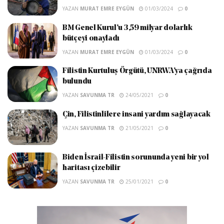
YAZAN
MURAT EMRE EYGÜN
01/03/2024
0
BM Genel Kurul’u 3,59 milyar dolarlık
bütçeyi onayladı
YAZAN
MURAT EMRE EYGÜN
01/03/2024
0
Filistin Kurtuluş Örgütü, UNRWA’ya çağrıda
bulundu
YAZAN
SAVUNMA TR
24/05/2021
0
Çin, Filistinlilere insani yardım sağlayacak
YAZAN
SAVUNMA TR
21/05/2021
0
Biden İsrail-Filistin sorununda yeni bir yol
haritası çizebilir
YAZAN
SAVUNMA TR
25/01/2021
0