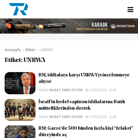
Anasayfa
Etiket
UNRWA
Etiket:
UNRWA
BM, iddialara karşı UNRWA’yı incelenmeye
alıyor
YAZAN
MURAT EMRE EYGÜN
01/03/2024
0
İsrail’in hedef saptıran iddialarına Batılı
müttefiklerinden destek
YAZAN
MURAT EMRE EYGÜN
01/03/2024
0
BM: Gazze’de 500 binden fazla kişi “felaket”
düzeyinde aç