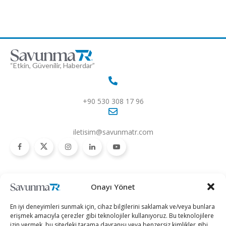
“Etkin, Güvenilir, Haberdar”
+90 530 308 17 96
iletisim@savunmatr.com
2026 © Savunma TR. Tüm Hakları Saklıdır.
Onayı Yönet
Savunma Sanayii
Kategoriler
SavunmaTR
En iyi deneyimleri sunmak için, cihaz bilgilerini saklamak ve/veya bunlara
Hava Platformları
Siber Güvenlik
Hakkımızda
erişmek amacıyla çerezler gibi teknolojiler kullanıyoruz. Bu teknolojilere
izin vermek, bu sitedeki tarama davranışı veya benzersiz kimlikler gibi