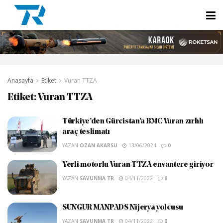
Anasayfa
Etiket
Vuran TTZA
Etiket:
Vuran TTZA
Türkiye’den Gürcistan’a BMC Vuran zırhlı
araç teslimatı
YAZAN
OZAN AKARSU
13/06/2024
0
Yerli motorlu Vuran TTZA envantere giriyor
YAZAN
SAVUNMA TR
04/11/2022
0
SUNGUR MANPADS Nijerya yolcusu
YAZAN
SAVUNMA TR
04/11/2022
0