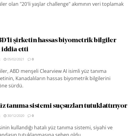
er olan "20'li yaşlar challenge" akımının veri toplamak
’li şirketin hassas biyometrik bilgiler
 iddia etti
R
05/02/2021
0
liler, ABD menşeli Clearview AI isimli yüz tanıma
ketinin, Kanadalıların hassas biyometrik bilgilerini
 öne sürdü.
z tanıma sistemi suçsuzları tutuklattırıyor
R
30/12/2020
0
inin kullandığı hatalı yüz tanıma sistemi, siyahi ve
tandaşın tutuklanmasına sebep oldu.