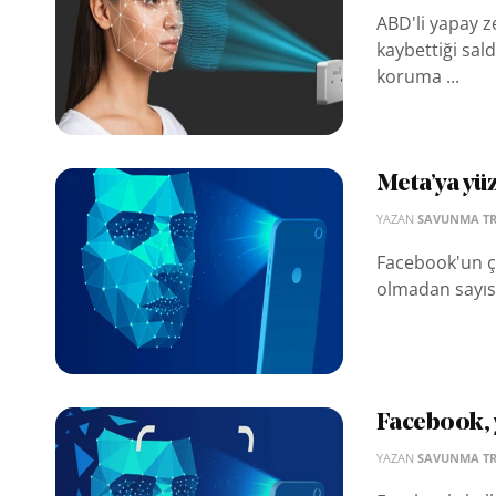
ABD'li yapay ze
kaybettiği sal
koruma ...
Meta’ya yü
YAZAN
SAVUNMA T
Facebook'un ça
olmadan sayısı
Facebook, 
YAZAN
SAVUNMA T