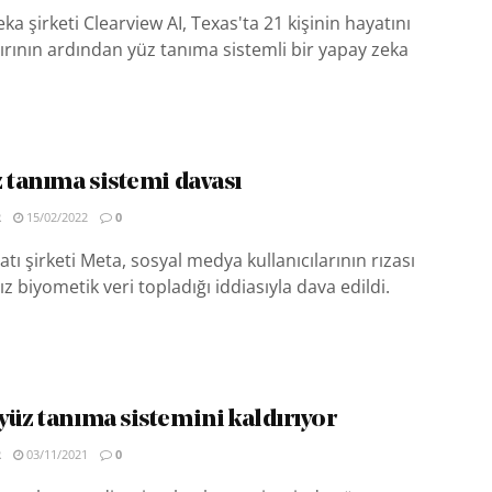
ka şirketi Clearview AI, Texas'ta 21 kişinin hayatını
dırının ardından yüz tanıma sistemli bir yapay zeka
z tanıma sistemi davası
R
15/02/2022
0
tı şirketi Meta, sosyal medya kullanıcılarının rızası
z biyometik veri topladığı iddiasıyla dava edildi.
yüz tanıma sistemini kaldırıyor
R
03/11/2021
0