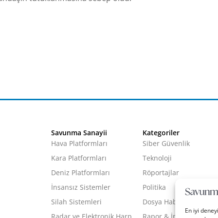
Savunma Sanayii
Kategoriler
Hava Platformları
Siber Güvenlik
Kara Platformları
Teknoloji
Deniz Platformları
Röportajlar
İnsansız Sistemler
Politika
Silah Sistemleri
Dosya Haber
En iyi deney
Radar ve Elektronik Harp
Rapor & İnfografik