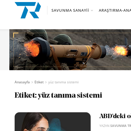
SAVUNMA SANAYII
ARAŞTIRMA-ANA
Anasayfa
Etiket
yüz tanıma sistemi
Etiket:
yüz tanıma sistemi
ABD’deki o
YAZAN
SAVUNMA T