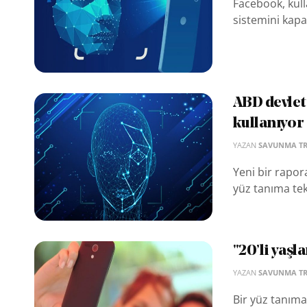
Facebook, kull
sistemini kapa
ABD devlet
kullanıyor
YAZAN
SAVUNMA T
Yeni bir rapor
yüz tanıma tekn
"20’li yaşl
YAZAN
SAVUNMA T
Bir yüz tanıma