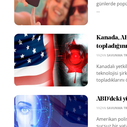
günlerde popül
...
Kanada, ABD
topladığını
YAZAN
SAVUNMA T
Kanadalı yetki
teknolojisi şir
topladıklarını
ABD’deki yü
YAZAN
SAVUNMA T
Amerikan polis
suçsuz bir va