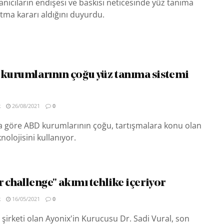
anıcıların endişesi ve baskısı neticesinde yüz tanıma
tma kararı aldığını duyurdu.
 kurumlarının çoğu yüz tanıma sistemi
R
26/08/2021
0
a göre ABD kurumlarının çoğu, tartışmalara konu olan
olojisini kullanıyor.
ar challenge" akımı tehlike içeriyor
R
16/05/2021
0
 şirketi olan Ayonix'in Kurucusu Dr. Sadi Vural, son