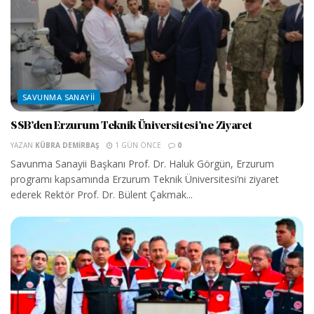
SAVUNMA SANAYII
SSB’den Erzurum Teknik Üniversitesi’ne Ziyaret
YAZAN
KÜBRA DEMIRBAŞ
1 GÜN ÖNCE
0
Savunma Sanayii Başkanı Prof. Dr. Haluk Görgün, Erzurum
programı kapsamında Erzurum Teknik Üniversitesi’ni ziyaret
ederek Rektör Prof. Dr. Bülent Çakmak...