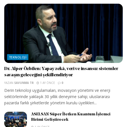
TEKNOLOJI
Dr. Alper Özbilen: Yapay zekâ, veri ve insansız sistemler
savaşın geleceğini şekillendiriyor
YAZAN
SAVUNMA TR
1 AY ÖNCE
0
Derin teknoloji uygulamaları, inovasyon yönetimi ve enerji
sektörlerinde yaklaşık 30 yıllık deneyime sahip; uluslararası
pazarda farklı şirketlerde yönetim kurulu üyelikleri...
ASELSAN Süper İletken Kuantum İşlemci
Birimi Geliştirecek
1 AY ÖNCE