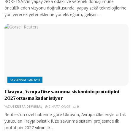
ROKETSAN’ın yapay zekâ odaklı ve yetenek dönüşümüne
öncülük eden vizyonu doğrultusunda, yapay zekâ teknolojilerine
yön verecek yeteneklerine yönelik eğitim, gelişim...
SAVUNMA SANAYII
Ukrayna, Avrupa füze savunma sisteminin prototipini
2027 ortasına kadar istiyor
YAZAN
KÜBRA DEMIRBAŞ
2 HAFTA ÖNCE
0
Reuters'un özel haberine göre Ukrayna, Avrupa ülkeleriyle ortak
yürütülen Freyja balistik füze savunma sistemi projesinde ilk
prototipin 2027 yılının ilk...