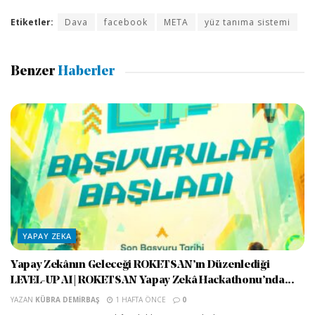
Etiketler:
Dava
facebook
META
yüz tanıma sistemi
Benzer
Haberler
YAPAY ZEKA
Yapay Zekânın Geleceği ROKETSAN’ın Düzenlediği
LEVEL-UP AI | ROKETSAN Yapay Zekâ Hackathonu’nda...
YAZAN
KÜBRA DEMIRBAŞ
1 HAFTA ÖNCE
0