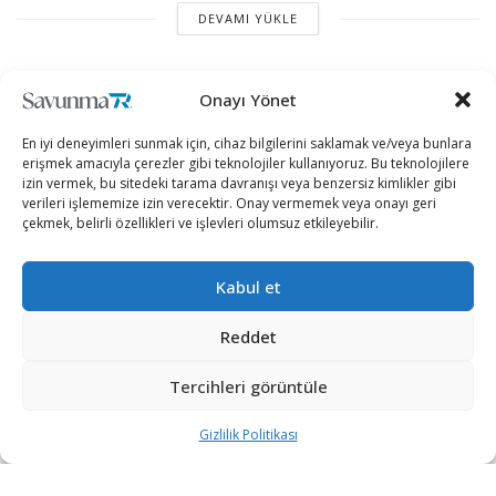
DEVAMI YÜKLE
Onayı Yönet
En iyi deneyimleri sunmak için, cihaz bilgilerini saklamak ve/veya bunlara
erişmek amacıyla çerezler gibi teknolojiler kullanıyoruz. Bu teknolojilere
izin vermek, bu sitedeki tarama davranışı veya benzersiz kimlikler gibi
verileri işlememize izin verecektir. Onay vermemek veya onayı geri
çekmek, belirli özellikleri ve işlevleri olumsuz etkileyebilir.
“Etkin, Güvenilir, Haberdar”
Kabul et
+90 530 308 17 96
Reddet
iletisim@savunmatr.com
Tercihleri görüntüle
Gizlilik Politikası
2026 © Savunma TR. Tüm Hakları Saklıdır.