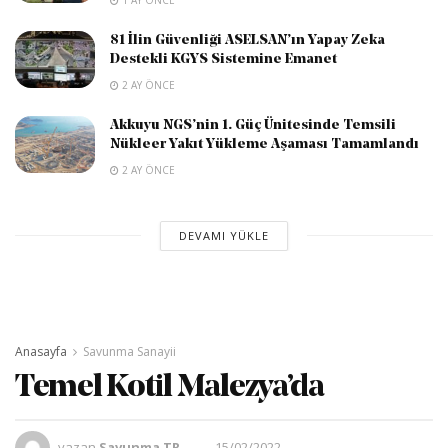
81 İlin Güvenliği ASELSAN’ın Yapay Zeka
Destekli KGYS Sistemine Emanet
2 AY ÖNCE
Akkuyu NGS’nin 1. Güç Ünitesinde Temsili
Nükleer Yakıt Yükleme Aşaması Tamamlandı
2 AY ÖNCE
DEVAMI YÜKLE
Anasayfa
Savunma Sanayii
Temel Kotil Malezya’da
yazan
Savunma TR
15/02/2022