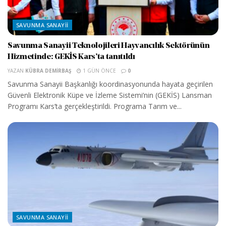
SAVUNMA SANAYII
Savunma Sanayii Teknolojileri Hayvancılık Sektörünün
Hizmetinde: GEKİS Kars’ta tanıtıldı
YAZAN
KÜBRA DEMIRBAŞ
1 GÜN ÖNCE
0
Savunma Sanayii Başkanlığı koordinasyonunda hayata geçirilen
Güvenli Elektronik Küpe ve İzleme Sistemi’nin (GEKİS) Lansman
Programı Kars’ta gerçekleştirildi. Programa Tarım ve...
SAVUNMA SANAYII