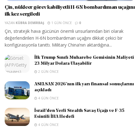
Çin, nükleer görev kabiliyetli H-6N bombardıman uçağını
ilk kez sergiledi
YAZAN
KÜBRA DEMIRBAŞ
1 GÜN ÖNCE
0
Çin, stratejik hava gücünün önemli unsurlarından biri olarak
değerlendirilen H-6N bombardıman uçağını dikkat çekici bir
konfigürasyonla tanıttı. Military China’nın aktardığına...
İlk Trump Sınıfı Muharebe Gemisinin Maliyeti
23 Milyar Dolara Ulaşabilir
2 GÜN ÖNCE
ASELSAN 2026’nın ilk yarı finansal sonuçlarını
açıkladı
4 GÜN ÖNCE
İsrail’den Yerli Stealth Savaş Uçağı ve F-35
Esintili İHA Hedefi
4 GÜN ÖNCE