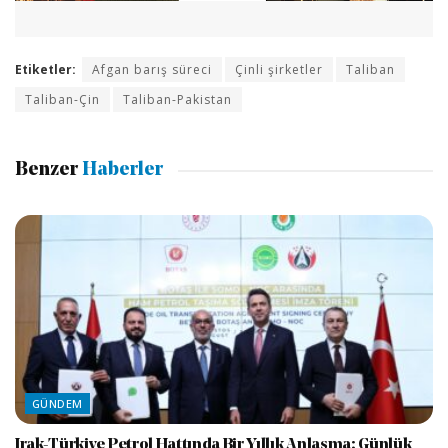
Etiketler:
Afgan barış süreci
Çinli şirketler
Taliban
Taliban-Çin
Taliban-Pakistan
Benzer
Haberler
GÜNDEM
Irak-Türkiye Petrol Hattında Bir Yıllık Anlaşma: Günlük