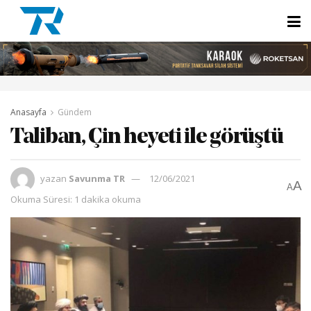
Anasayfa
Gündem
Taliban, Çin heyeti ile görüştü
yazan
Savunma TR
12/06/2021
A
A
Okuma Süresi: 1 dakika okuma