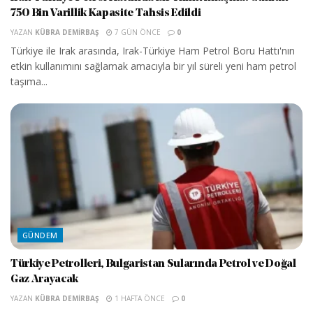
750 Bin Varillik Kapasite Tahsis Edildi
YAZAN
KÜBRA DEMIRBAŞ
7 GÜN ÖNCE
0
Türkiye ile Irak arasında, Irak-Türkiye Ham Petrol Boru Hattı'nın
etkin kullanımını sağlamak amacıyla bir yıl süreli yeni ham petrol
taşıma...
GÜNDEM
Türkiye Petrolleri, Bulgaristan Sularında Petrol ve Doğal
Gaz Arayacak
YAZAN
KÜBRA DEMIRBAŞ
1 HAFTA ÖNCE
0