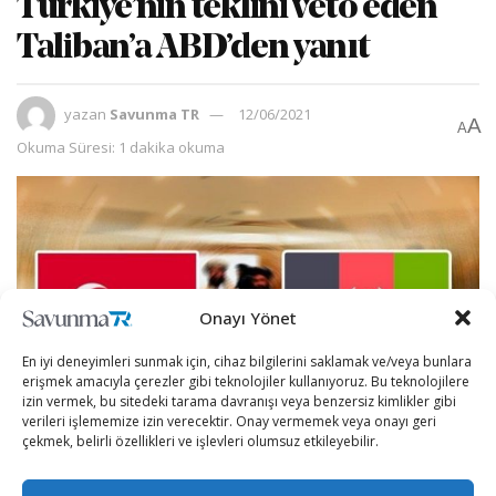
Türkiye’nin teklini veto eden
Taliban’a ABD’den yanıt
yazan
Savunma TR
12/06/2021
A
A
Okuma Süresi: 1 dakika okuma
Onayı Yönet
En iyi deneyimleri sunmak için, cihaz bilgilerini saklamak ve/veya bunlara
erişmek amacıyla çerezler gibi teknolojiler kullanıyoruz. Bu teknolojilere
izin vermek, bu sitedeki tarama davranışı veya benzersiz kimlikler gibi
verileri işlememize izin verecektir. Onay vermemek veya onayı geri
çekmek, belirli özellikleri ve işlevleri olumsuz etkileyebilir.
Taliban, NATO askeri güçlerinin çekilmesi sonrasında