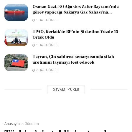
Osman Gazi, 30 Ağustos Zafer Bayramı’nda
görev yapacağı Sakarya Gaz Sahası’na...
1 HAFTA ÖNCE
TPAO, Kerkük’te BP’nin Şirketine Yüzde 15
Ortak Oldu
1 HAFTA ÖNCE
Tayvan, Çin saldırısı senaryosunda silah
üretimini taşımayı test edecek
2 HAFTA ÖNCE
DEVAMI YÜKLE
Anasayfa
Gündem