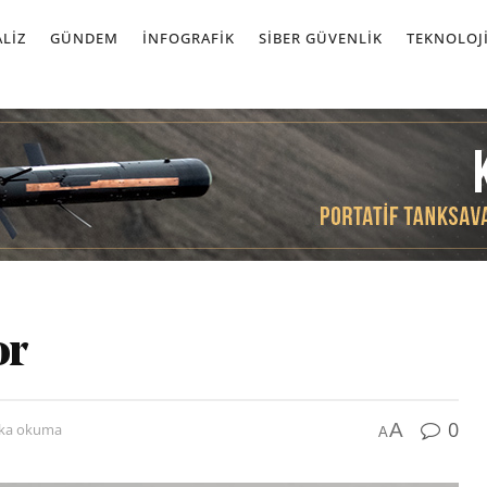
LIZ
GÜNDEM
İNFOGRAFIK
SIBER GÜVENLIK
TEKNOLOJ
or
0
A
ika okuma
A