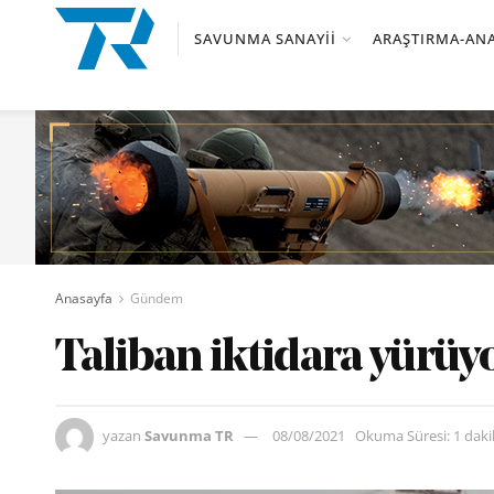
SAVUNMA SANAYII
ARAŞTIRMA-ANA
Anasayfa
Gündem
Taliban iktidara yürüy
yazan
Savunma TR
08/08/2021
Okuma Süresi: 1 dak