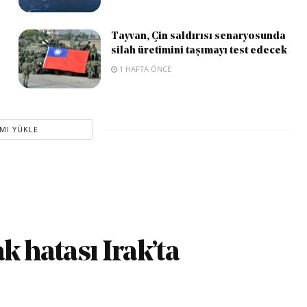
Tayvan, Çin saldırısı senaryosunda
silah üretimini taşımayı test edecek
1 HAFTA ÖNCE
MI YÜKLE
k hatası Irak’ta