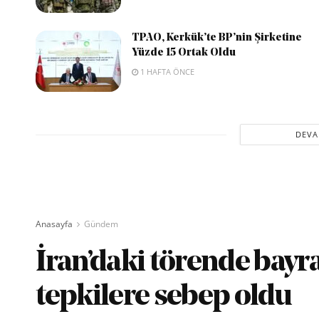
TPAO, Kerkük’te BP’nin Şirketine
Yüzde 15 Ortak Oldu
1 HAFTA ÖNCE
DEVA
Anasayfa
Gündem
İran’daki törende bayra
tepkilere sebep oldu