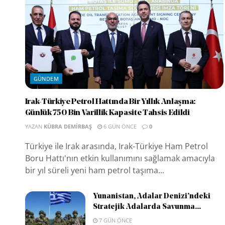
GÜNDEM
Irak-Türkiye Petrol Hattında Bir Yıllık Anlaşma:
Günlük 750 Bin Varillik Kapasite Tahsis Edildi
YAZAN
KÜBRA DEMIRBAŞ
6 GÜN ÖNCE
0
Türkiye ile Irak arasında, Irak-Türkiye Ham Petrol
Boru Hattı'nın etkin kullanımını sağlamak amacıyla
bir yıl süreli yeni ham petrol taşıma...
Yunanistan, Adalar Denizi’ndeki
Stratejik Adalarda Savunma...
7 GÜN ÖNCE