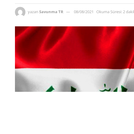
yazan
Savunma TR
08/08/2021
Okuma Süresi: 2 dak