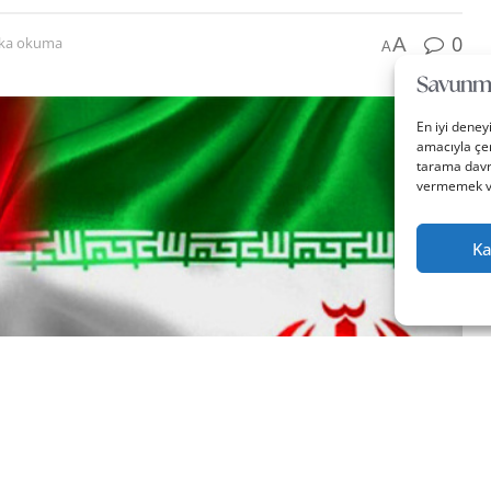
0
A
ika okuma
A
En iyi deney
amacıyla çer
tarama davra
vermemek vey
Ka