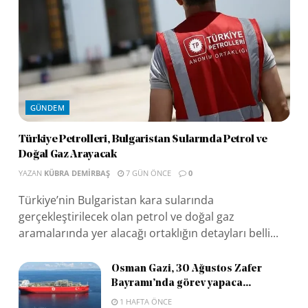
GÜNDEM
Türkiye Petrolleri, Bulgaristan Sularında Petrol ve
Doğal Gaz Arayacak
YAZAN
KÜBRA DEMIRBAŞ
7 GÜN ÖNCE
0
Türkiye’nin Bulgaristan kara sularında
gerçekleştirilecek olan petrol ve doğal gaz
aramalarında yer alacağı ortaklığın detayları belli...
Osman Gazi, 30 Ağustos Zafer
Bayramı’nda görev yapaca...
1 HAFTA ÖNCE