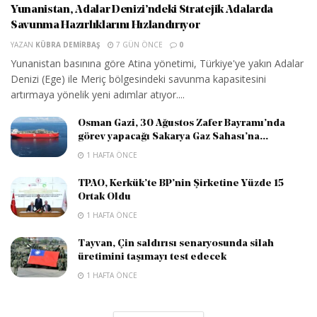
Yunanistan, Adalar Denizi’ndeki Stratejik Adalarda
Savunma Hazırlıklarını Hızlandırıyor
YAZAN
KÜBRA DEMIRBAŞ
7 GÜN ÖNCE
0
Yunanistan basınına göre Atina yönetimi, Türkiye'ye yakın Adalar
Denizi (Ege) ile Meriç bölgesindeki savunma kapasitesini
artırmaya yönelik yeni adımlar atıyor....
Osman Gazi, 30 Ağustos Zafer Bayramı’nda
görev yapacağı Sakarya Gaz Sahası’na...
1 HAFTA ÖNCE
TPAO, Kerkük’te BP’nin Şirketine Yüzde 15
Ortak Oldu
1 HAFTA ÖNCE
Tayvan, Çin saldırısı senaryosunda silah
üretimini taşımayı test edecek
1 HAFTA ÖNCE