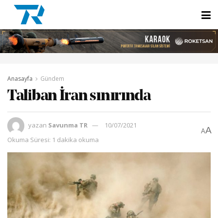
Anasayfa
Gündem
Taliban İran sınırında
yazan
Savunma TR
10/07/2021
A
A
Okuma Süresi: 1 dakika okuma