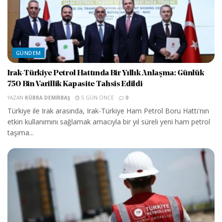
GÜNDEM
Irak-Türkiye Petrol Hattında Bir Yıllık Anlaşma: Günlük
750 Bin Varillik Kapasite Tahsis Edildi
YAZAN
KÜBRA DEMIRBAŞ
5 GÜN ÖNCE
0
Türkiye ile Irak arasında, Irak-Türkiye Ham Petrol Boru Hattı'nın
etkin kullanımını sağlamak amacıyla bir yıl süreli yeni ham petrol
taşıma...