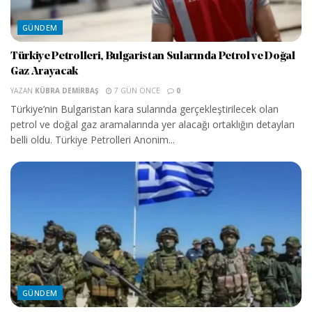
GÜNDEM
Türkiye Petrolleri, Bulgaristan Sularında Petrol ve Doğal
Gaz Arayacak
YAZAN
KÜBRA DEMIRBAŞ
7 GÜN ÖNCE
0
Türkiye’nin Bulgaristan kara sularında gerçekleştirilecek olan
petrol ve doğal gaz aramalarında yer alacağı ortaklığın detayları
belli oldu. Türkiye Petrolleri Anonim...
GÜNDEM