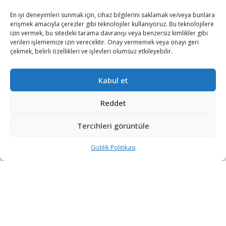
En iyi deneyimleri sunmak için, cihaz bilgilerini saklamak ve/veya bunlara
erişmek amacıyla çerezler gibi teknolojiler kullanıyoruz. Bu teknolojilere
izin vermek, bu sitedeki tarama davranışı veya benzersiz kimlikler gibi
verileri işlememize izin verecektir. Onay vermemek veya onayı geri
çekmek, belirli özellikleri ve işlevleri olumsuz etkileyebilir.
Kabul et
BM’nin Suriye’ye yönelik yardımlarına Dışişleri
Bakanlığı’ndan yazılı bir açıklama geldi.
Reddet
Açıklamada, BM Güvenlik Konseyi’nin Hatay-Cilvegözü
Tercihleri görüntüle
sınır kapısını kuzeybatı Suriye’ye gönderilen BM yardımları
Gizlilik Politikası
için yetkilendiren kararını 12 ay süre ile uzatma kararı
aldığı ve bu kararın ilk altı aydan sonra BM Genel
Sekreterinin raporu temelinde ilave 6 ay olarak
uygulanacağı bildirildi.
Açıklamanın devamında, “Söz konusu sınır kapımız
üzerinden gönderilen BM yardımları Suriye’deki insani