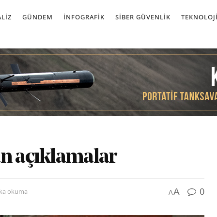
LIZ
GÜNDEM
İNFOGRAFIK
SIBER GÜVENLIK
TEKNOLOJ
an açıklamalar
0
A
ika okuma
A