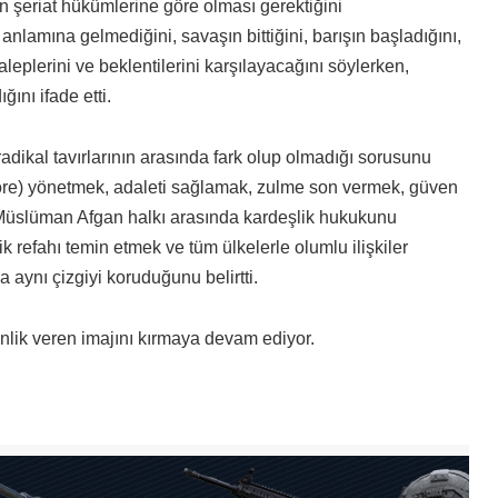
n şeriat hükümlerine göre olması gerektiğini
anlamına gelmediğini, savaşın bittiğini, barışın başladığını,
leplerini ve beklentilerini karşılayacağını söylerken,
ını ifade etti.
 radikal tavırlarının arasında fark olup olmadığı sorusunu
öre) yönetmek, adaleti sağlamak, zulme son vermek, güven
k, Müslüman Afgan halkı arasında kardeşlik hukukunu
refahı temin etmek ve tüm ülkelerle olumlu ilişkiler
 aynı çizgiyi koruduğunu belirtti.
inlik veren imajını kırmaya devam ediyor.