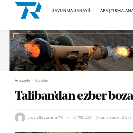
SAVUNMA SANAYII
ARAŞTIRMA-ANA
Anasayfa
Gündem
Taliban’dan ezber boz
yazan
Savunma TR
24/08/2021
Okuma Süresi: 2 dak