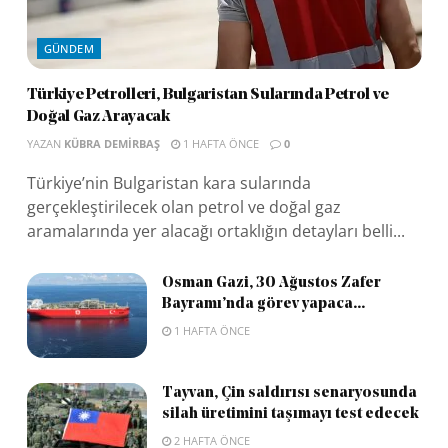
GÜNDEM
Türkiye Petrolleri, Bulgaristan Sularında Petrol ve
Doğal Gaz Arayacak
YAZAN
KÜBRA DEMIRBAŞ
1 HAFTA ÖNCE
0
Türkiye’nin Bulgaristan kara sularında
gerçekleştirilecek olan petrol ve doğal gaz
aramalarında yer alacağı ortaklığın detayları belli...
Osman Gazi, 30 Ağustos Zafer
Bayramı’nda görev yapaca...
1 HAFTA ÖNCE
Tayvan, Çin saldırısı senaryosunda
silah üretimini taşımayı test edecek
2 HAFTA ÖNCE