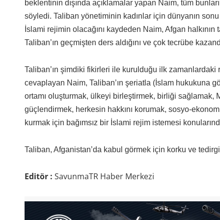
beklentinin dışında açıklamalar yapan Naim, tüm bunları
söyledi. Taliban yönetiminin kadınlar için dünyanın sonu 
İslami rejimin olacağını kaydeden Naim, Afgan halkının ta
Taliban’ın geçmişten ders aldığını ve çok tecrübe kazandığ
Taliban’ın şimdiki fikirleri ile kurulduğu ilk zamanlardaki
cevaplayan Naim, Taliban’ın şeriatla (İslam hukukuna g
ortamı oluşturmak, ülkeyi birleştirmek, birliği sağlama
güçlendirmek, herkesin hakkını korumak, sosyo-ekonomik 
kurmak için bağımsız bir İslami rejim istemesi konularında
Taliban, Afganistan’da kabul görmek için korku ve tedirg
Editör :
SavunmaTR Haber Merkezi