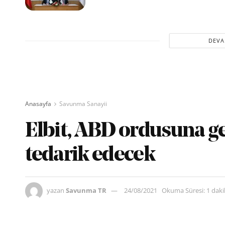
DEVA
Anasayfa
Savunma Sanayii
Elbit, ABD ordusuna ge
tedarik edecek
yazan
Savunma TR
24/08/2021
Okuma Süresi: 1 dak