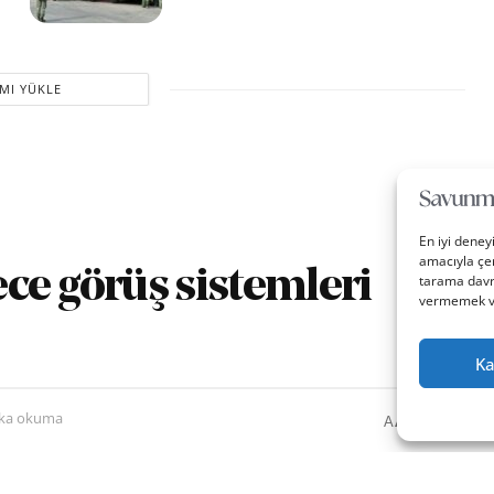
MI YÜKLE
En iyi deney
amacıyla çer
ce görüş sistemleri
tarama davra
vermemek vey
Ka
0
A
ika okuma
A