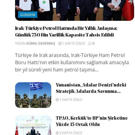
GÜNDEM
Irak-Türkiye Petrol Hattında Bir Yıllık Anlaşma:
Günlük 750 Bin Varillik Kapasite Tahsis Edildi
YAZAN
KÜBRA DEMIRBAŞ
1 HAFTA ÖNCE
0
Türkiye ile Irak arasında, Irak-Türkiye Ham Petrol
Boru Hattı'nın etkin kullanımını sağlamak amacıyla
bir yıl süreli yeni ham petrol taşıma...
Yunanistan, Adalar Denizi’ndeki
Stratejik Adalarda Savunma...
1 HAFTA ÖNCE
TPAO, Kerkük’te BP’nin Şirketine
Yüzde 15 Ortak Oldu
2 HAFTA ÖNCE