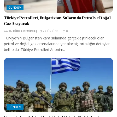
GÜNDEM
Türkiye Petrolleri, Bulgaristan Sularında Petrol ve Doğal
Gaz Arayacak
YAZAN
KÜBRA DEMIRBAŞ
7 GÜN ÖNCE
0
Türkiye’nin Bulgaristan kara sularında gerçekleştirilecek olan
petrol ve doğal gaz aramalarında yer alacağı ortaklığın detayları
belli oldu. Türkiye Petrolleri Anonim...
GÜNDEM