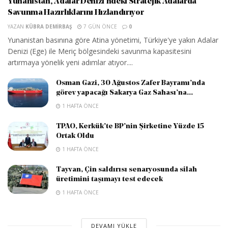
Yunanistan, Adalar Denizi’ndeki Stratejik Adalarda
Savunma Hazırlıklarını Hızlandırıyor
YAZAN
KÜBRA DEMIRBAŞ
7 GÜN ÖNCE
0
Yunanistan basınına göre Atina yönetimi, Türkiye'ye yakın Adalar
Denizi (Ege) ile Meriç bölgesindeki savunma kapasitesini
artırmaya yönelik yeni adımlar atıyor....
Osman Gazi, 30 Ağustos Zafer Bayramı’nda
görev yapacağı Sakarya Gaz Sahası’na...
1 HAFTA ÖNCE
TPAO, Kerkük’te BP’nin Şirketine Yüzde 15
Ortak Oldu
1 HAFTA ÖNCE
Tayvan, Çin saldırısı senaryosunda silah
üretimini taşımayı test edecek
1 HAFTA ÖNCE
DEVAMI YÜKLE