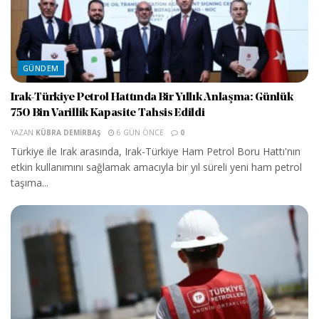
GÜNDEM
Irak-Türkiye Petrol Hattında Bir Yıllık Anlaşma: Günlük
750 Bin Varillik Kapasite Tahsis Edildi
YAZAN
KÜBRA DEMIRBAŞ
6 GÜN ÖNCE
0
Türkiye ile Irak arasında, Irak-Türkiye Ham Petrol Boru Hattı'nın
etkin kullanımını sağlamak amacıyla bir yıl süreli yeni ham petrol
taşıma...