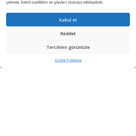
çekmek, belirli özellikleri ve işlevleri olumsuz etkileyebilir.
Kabul et
Reddet
Azerbaycan Cumhurbaşkanlığından yapılan açıklamaya
Tercihleri görüntüle
göre Cumhurbaşkanı İlham Aliyev, yayımladığı
genelgede, bazı mahkumların ve ailelerinin, baş kamu
Gizlilik Politikası
denetçisinin ve insan hakları örgütlerinin kendisine
yaptığı başvuruları değerlendirdiğini belirtti.
Aliyev, mahkumların kişiliklerini, ailevi ve sağlık
durumlarını, mahkumluk süresindeki hal ve
davranışlarını göz önünde bulundurarak anayasanın
ilgili maddeleri uyarınca af kararını imzaladığını kaydetti.
Kararname ile 475 mahkumun kalan cezası kaldırıldı, 98
mahkumun ceza süresi yarıya indirilirdi, ömür boyu