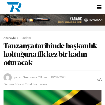
Anasayfa
Gündem
Tanzanya tarihinde başkanlık
koltuğuna ilk kez bir kadın
oturacak
yazan
Savunma TR
19/03/2021
A
A
Okuma Süresi: 2 dakika okuma