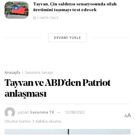
Tayvan, Çin saldırısı senaryosunda silah
üretimini taşımayı test edecek
2 HAFTA ÖNCE
DEVAMI YÜKLE
Anasayfa
Savunma Sanayii
Tayvan ve ABD’den Patriot
anlaşması
yazan
Savunma TR
12/08/2022
A
A
Okuma Süresi: 3 dakika okuma