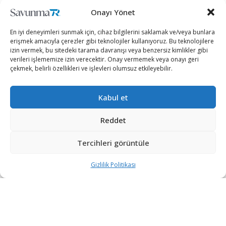
Onayı Yönet
En iyi deneyimleri sunmak için, cihaz bilgilerini saklamak ve/veya bunlara
erişmek amacıyla çerezler gibi teknolojiler kullanıyoruz. Bu teknolojilere
izin vermek, bu sitedeki tarama davranışı veya benzersiz kimlikler gibi
verileri işlememize izin verecektir. Onay vermemek veya onayı geri
çekmek, belirli özellikleri ve işlevleri olumsuz etkileyebilir.
Kabul et
Reddet
ABD Temsilciler Meclisi Başkanı Nancy Pelosi ve
beraberindeki 5 kişilik Kongre heyetinin Tayvan’a
Tercihleri görüntüle
gitmesinin ardından alevlenen Çin-Tayvan gerginliği
Gizlilik Politikası
devam ediyor.
Yaklaşık iki haftadır dünya gündemine oturan Pelosi’nin
Tayvan ziyaretinin gerçekleşmesi, Çin-ABD arasındaki
çekişmeyi de tetiklemiş oldu.