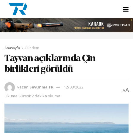
Anasayfa
Gündem
Tayvan açıklarında Çin
birlikleri görüldü
yazan
Savunma TR
12/08/2022
A
A
Okuma Süresi: 2 dakika okuma