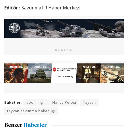
Editör :
SavunmaTR Haber Merkezi
REKLAM
Etiketler:
abd
çin
Nancy Pelosi
Tayvan
tayvan savunma bakanlığı
Benzer
Haberler