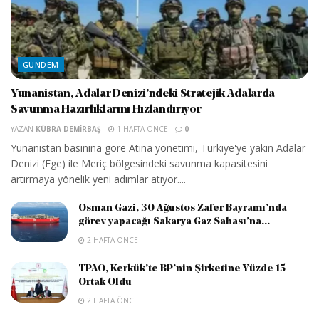
GÜNDEM
Yunanistan, Adalar Denizi’ndeki Stratejik Adalarda
Savunma Hazırlıklarını Hızlandırıyor
YAZAN
KÜBRA DEMIRBAŞ
1 HAFTA ÖNCE
0
Yunanistan basınına göre Atina yönetimi, Türkiye'ye yakın Adalar
Denizi (Ege) ile Meriç bölgesindeki savunma kapasitesini
artırmaya yönelik yeni adımlar atıyor....
Osman Gazi, 30 Ağustos Zafer Bayramı’nda
görev yapacağı Sakarya Gaz Sahası’na...
2 HAFTA ÖNCE
TPAO, Kerkük’te BP’nin Şirketine Yüzde 15
Ortak Oldu
2 HAFTA ÖNCE