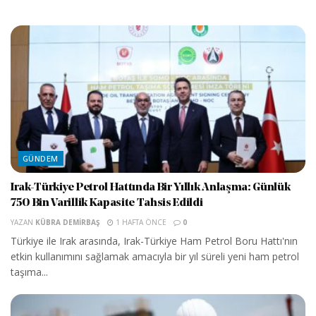
GÜNDEM
Irak-Türkiye Petrol Hattında Bir Yıllık Anlaşma: Günlük
750 Bin Varillik Kapasite Tahsis Edildi
YAZAN
KÜBRA DEMIRBAŞ
1 HAFTA ÖNCE
0
Türkiye ile Irak arasında, Irak-Türkiye Ham Petrol Boru Hattı'nın
etkin kullanımını sağlamak amacıyla bir yıl süreli yeni ham petrol
taşıma...