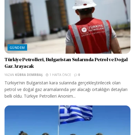
GÜNDEM
Türkiye Petrolleri, Bulgaristan Sularında Petrol ve Doğal
Gaz Arayacak
YAZAN
KÜBRA DEMIRBAŞ
1 HAFTA ÖNCE
0
Türkiye’nin Bulgaristan kara sularında gerçekleştirilecek olan
petrol ve doğal gaz aramalarında yer alacağı ortaklığın detayları
belli oldu. Türkiye Petrolleri Anonim...