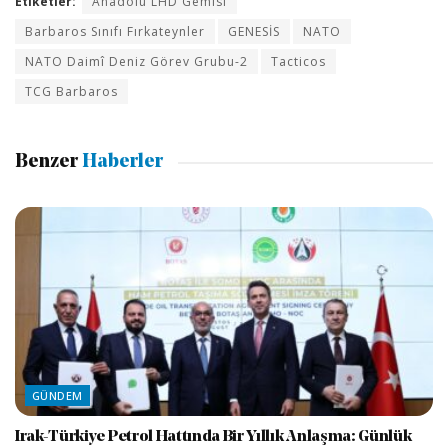
Etiketler:
Anadolu LHD Gemisi
Barbaros Sınıfı Fırkateynler
GENESİS
NATO
NATO Daimî Deniz Görev Grubu-2
Tacticos
TCG Barbaros
Benzer
Haberler
GÜNDEM
Irak-Türkiye Petrol Hattında Bir Yıllık Anlaşma: Günlük