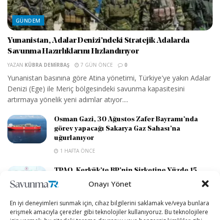
GÜNDEM
Yunanistan, Adalar Denizi’ndeki Stratejik Adalarda
Savunma Hazırlıklarını Hızlandırıyor
YAZAN
KÜBRA DEMIRBAŞ
7 GÜN ÖNCE
0
Yunanistan basınına göre Atina yönetimi, Türkiye'ye yakın Adalar
Denizi (Ege) ile Meriç bölgesindeki savunma kapasitesini
artırmaya yönelik yeni adımlar atıyor....
Osman Gazi, 30 Ağustos Zafer Bayramı’nda
görev yapacağı Sakarya Gaz Sahası’na
uğurlanıyor
1 HAFTA ÖNCE
TPAO, Kerkük’te BP’nin Şirketine Yüzde 15
Ortak Oldu
Onayı Yönet
1 HAFTA ÖNCE
En iyi deneyimleri sunmak için, cihaz bilgilerini saklamak ve/veya bunlara
erişmek amacıyla çerezler gibi teknolojiler kullanıyoruz. Bu teknolojilere
Tayvan, Çin saldırısı senaryosunda silah