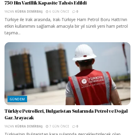
750 Bin Varillik Kapasite Tahsis Edildi
YAZAN
KÜBRA DEMIRBAŞ
6 GÜN ÖNCE
0
Türkiye ile Irak arasında, Irak-Türkiye Ham Petrol Boru Hattı'nın
etkin kullanımını sağlamak amacıyla bir yıl süreli yeni ham petrol
taşıma...
GÜNDEM
Türkiye Petrolleri, Bulgaristan Sularında Petrol ve Doğal
Gaz Arayacak
YAZAN
KÜBRA DEMIRBAŞ
7 GÜN ÖNCE
0
Türkiye’nin Bulgaristan kara sularında gerçekleştirilecek olan