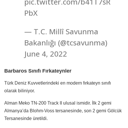
pic.twitter.com/b41T7sR
PbX
— T.C. Millî Savunma
Bakanlığı (@tcsavunma)
June 4, 2022
Barbaros Sınıfı Fırkateynler
Türk Deniz Kuvvetlerindeki en modern fırkateyn sınıfı
olarak biliniyor.
Alman Meko TN-200 Track II ulusal ismidir. İlk 2 gemi
Almanya’da Blohm-Voss tersanesinde, son 2 gemi Gölcük
Tersanesinde üretildi.