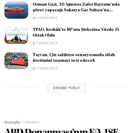
Osman Gazi, 30 Ağustos Zafer Bayramı’nda
görev yapacağı Sakarya Gaz Sahası’na...
1 HAFTA ÖNCE
TPAO, Kerkük’te BP’nin Şirketine Yüzde 15
Ortak Oldu
1 HAFTA ÖNCE
Tayvan, Çin saldırısı senaryosunda silah
üretimini taşımayı test edecek
1 HAFTA ÖNCE
DEVAMI YÜKLE
Anasayfa
Gündem
ABD Donanması’nın F/A-18E