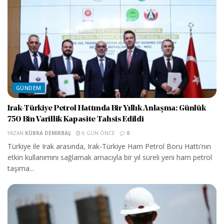
GÜNDEM
Irak-Türkiye Petrol Hattında Bir Yıllık Anlaşma: Günlük
750 Bin Varillik Kapasite Tahsis Edildi
YAZAN
KÜBRA DEMIRBAŞ
6 GÜN ÖNCE
0
Türkiye ile Irak arasında, Irak-Türkiye Ham Petrol Boru Hattı'nın
etkin kullanımını sağlamak amacıyla bir yıl süreli yeni ham petrol
taşıma...