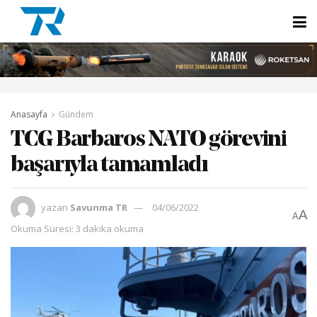
Anasayfa
Gündem
TCG Barbaros NATO görevini
başarıyla tamamladı
yazan
Savunma TR
04/06/2022
A
A
Okuma Süresi: 3 dakika okuma