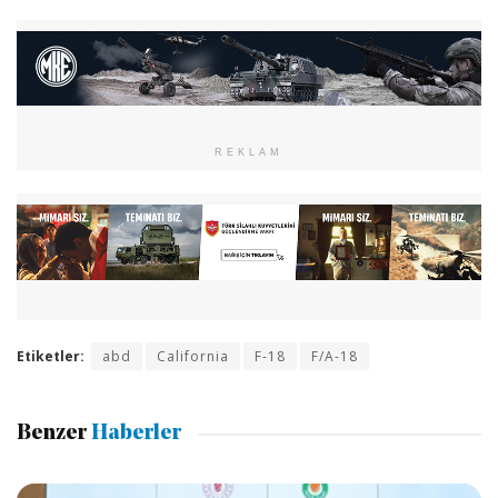
REKLAM
Etiketler:
abd
California
F-18
F/A-18
Benzer
Haberler