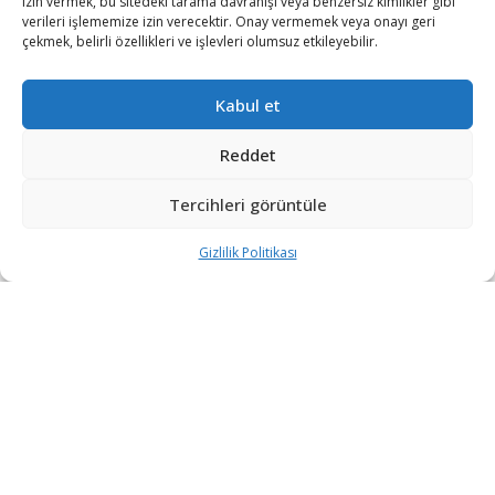
izin vermek, bu sitedeki tarama davranışı veya benzersiz kimlikler gibi
üretimini taşımayı test edecek
verileri işlememize izin verecektir. Onay vermemek veya onayı geri
1 HAFTA ÖNCE
çekmek, belirli özellikleri ve işlevleri olumsuz etkileyebilir.
Kabul et
DEVAMI YÜKLE
Reddet
Tercihleri görüntüle
Gizlilik Politikası
“Etkin, Güvenilir, Haberdar”
+90 530 308 17 96
iletisim@savunmatr.com