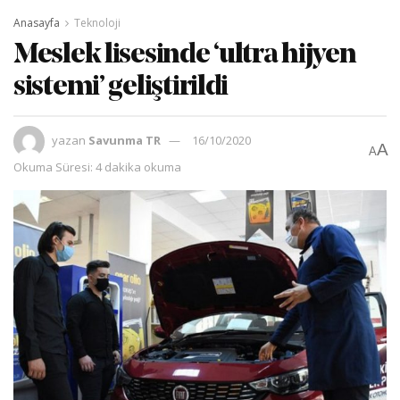
Anasayfa
Teknoloji
Meslek lisesinde ‘ultra hijyen
sistemi’ geliştirildi
yazan
Savunma TR
16/10/2020
A
A
Okuma Süresi: 4 dakika okuma