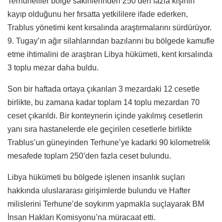
Terhuneliler bölge sakinlerinden 250’den fazla kişinin
kayıp olduğunu her fırsatta yetkililere ifade ederken,
Trablus yönetimi kent kırsalında araştırmalarını sürdürüyor.
9. Tugay’ın ağır silahlarından bazılarını bu bölgede kamufle
etme ihtimalini de araştıran Libya hükümeti, kent kırsalında
3 toplu mezar daha buldu.
Son bir haftada ortaya çıkarılan 3 mezardaki 12 cesetle
birlikte, bu zamana kadar toplam 14 toplu mezardan 70
ceset çıkarıldı. Bir konteynerin içinde yakılmış cesetlerin
yanı sıra hastanelerde ele geçirilen cesetlerle birlikte
Trablus’un güneyinden Terhune’ye kadarki 90 kilometrelik
mesafede toplam 250’den fazla ceset bulundu.
Libya hükümeti bu bölgede işlenen insanlık suçları
hakkında uluslararası girişimlerde bulundu ve Hafter
milislerini Terhune’de soykırım yapmakla suçlayarak BM
İnsan Hakları Komisyonu’na müracaat etti.