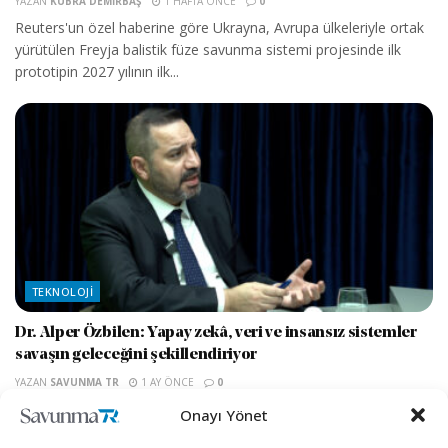
YAZAN
KÜBRA DEMIRBAŞ
1 HAFTA ÖNCE
0
Reuters'un özel haberine göre Ukrayna, Avrupa ülkeleriyle ortak
yürütülen Freyja balistik füze savunma sistemi projesinde ilk
prototipin 2027 yılının ilk...
TEKNOLOJI
Dr. Alper Özbilen: Yapay zekâ, veri ve insansız sistemler
savaşın geleceğini şekillendiriyor
YAZAN
SAVUNMA TR
1 AY ÖNCE
0
Derin teknoloji uygulamaları, inovasyon yönetimi ve enerji
Onayı Yönet
sektörlerinde yaklaşık 30 yıllık deneyime sahip; uluslararası