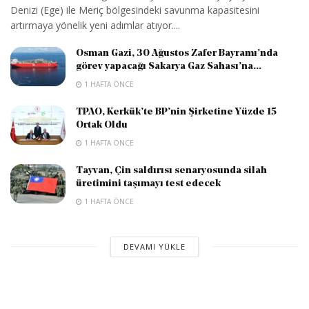
Denizi (Ege) ile Meriç bölgesindeki savunma kapasitesini
artırmaya yönelik yeni adımlar atıyor....
Osman Gazi, 30 Ağustos Zafer Bayramı’nda
görev yapacağı Sakarya Gaz Sahası’na...
1 HAFTA ÖNCE
TPAO, Kerkük’te BP’nin Şirketine Yüzde 15
Ortak Oldu
1 HAFTA ÖNCE
Tayvan, Çin saldırısı senaryosunda silah
üretimini taşımayı test edecek
1 HAFTA ÖNCE
DEVAMI YÜKLE