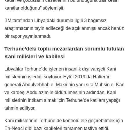
kadın ve çocukların cesetlerinin bulunduğuna dair kesin
kanıtlar olduğunu” söylemişti.
BM tarafından Libya’daki durumla ilgili 3 bağımsız
araştırmacının tayin edileceği de açıklanmıştı ancak henüz
bir rapor yayınlanmadı.
Terhune’deki toplu mezarlardan sorumlu tutulan
Kani milisleri ve kabilesi
Libyalılar Terhune’de işlenen insanlık dışı vahşeti Kani
milislerinin işlediği söylüyor. Eylül 2019’da Hafter’in
generali Abdulvehhab el-Makri’nin yanı sıra Muhsin el-Kani
ve kardeşi Abdulazim’in öldürülmesinin ardından, Kani
milislerinin intikam almak için Terhune’de katliam yaptığı
tahmin ediliyor.
Kani milislerinin Terhune’de kontrolü ele geçirebilmek için
En-Neaci gibi bazı kabileleri tamamen tasfiye ettiği,