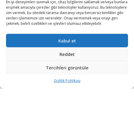
pazarda farklı şirketlerde yönetim kurulu üyelikleri...
En iyi deneyimleri sunmak için, cihaz bilgilerini saklamak ve/veya bunlara
erişmek amacıyla çerezler gibi teknolojiler kullanıyoruz. Bu teknolojilere
izin vermek, bu sitedeki tarama davranışı veya benzersiz kimlikler gibi
ASELSAN Süper İletken Kuantum İşlemci
verileri işlememize izin verecektir. Onay vermemek veya onayı geri
Birimi Geliştirecek
çekmek, belirli özellikleri ve işlevleri olumsuz etkileyebilir.
1 AY ÖNCE
81 İlin Güvenliği ASELSAN’ın Yapay Zeka
Kabul et
Destekli KGYS Sistemine Emanet
1 AY ÖNCE
Reddet
Akkuyu NGS’nin 1. Güç Ünitesinde Temsili
Tercihleri görüntüle
Nükleer Yakıt Yükleme Aşaması Tamamlandı
2 AY ÖNCE
Gizlilik Politikası
DEVAMI YÜKLE