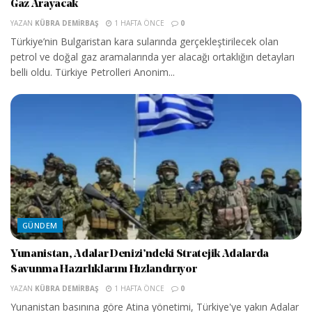
Gaz Arayacak
YAZAN
KÜBRA DEMIRBAŞ
1 HAFTA ÖNCE
0
Türkiye’nin Bulgaristan kara sularında gerçekleştirilecek olan
petrol ve doğal gaz aramalarında yer alacağı ortaklığın detayları
belli oldu. Türkiye Petrolleri Anonim...
GÜNDEM
Yunanistan, Adalar Denizi’ndeki Stratejik Adalarda
Savunma Hazırlıklarını Hızlandırıyor
YAZAN
KÜBRA DEMIRBAŞ
1 HAFTA ÖNCE
0
Yunanistan basınına göre Atina yönetimi, Türkiye'ye yakın Adalar