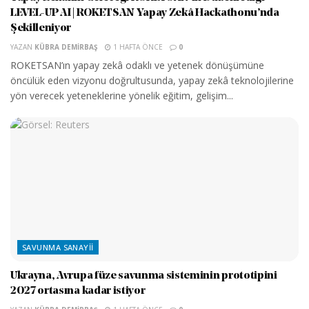
LEVEL-UP AI | ROKETSAN Yapay Zekâ Hackathonu’nda
Şekilleniyor
YAZAN
KÜBRA DEMIRBAŞ
1 HAFTA ÖNCE
0
ROKETSAN’ın yapay zekâ odaklı ve yetenek dönüşümüne
öncülük eden vizyonu doğrultusunda, yapay zekâ teknolojilerine
yön verecek yeteneklerine yönelik eğitim, gelişim...
SAVUNMA SANAYII
Ukrayna, Avrupa füze savunma sisteminin prototipini
2027 ortasına kadar istiyor