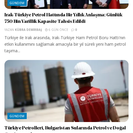
GÜNDEM
Irak-Türkiye Petrol Hattında Bir Yıllık Anlaşma: Günlük
750 Bin Varillik Kapasite Tahsis Edildi
YAZAN
KÜBRA DEMIRBAŞ
6 GÜN ÖNCE
0
Türkiye ile Irak arasında, Irak-Türkiye Ham Petrol Boru Hattı'nın
etkin kullanımını sağlamak amacıyla bir yıl süreli yeni ham petrol
taşıma...
GÜNDEM
Türkiye Petrolleri, Bulgaristan Sularında Petrol ve Doğal