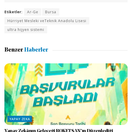
Etiketler:
Ar-Ge
Bursa
Hürriyet Mesleki veTeknik Anadolu Lisesi
ultra hijyen sistemi
Benzer
Haberler
YAPAY ZEKA
Yapay Zekânın Geleceği ROKETSAN’ın Düzenlediği