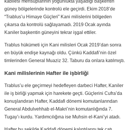
kabilesi mensuplarının yoğunlukta yaşadığı başkentin
güney bölgelerinde kontrolü ele geçirdi. Ekim 2018’de
“Trablus’u Himaye Güçleri” Kani milislerini bölgeden
çıkarsa da kontrolü sağlayamadı. 2019 Ocak ayında
Kaniler başkentin güneyini tekrar işgal ettiler.
Trablus hükümeti için Kani milisleri Ocak 2019’dan sonra
en büyük endişe kaynağı oldu. Çünkü Kaddafi’nin özel
timlerinden General Muaziz 32. Taburu da onlara katılmıştı.
Kani milislerinin Hafter ile işbirliği
Trablus’u ele geçirmeyi hedefleyen darbeci Hafter, Kaniler
ile iş birliği yapmak için harekete geçti. Güçlerini Cufra’da
konuşlandıran Hafter, Kaddafi dönemi komutanlarından
General Abdulvehhab el-Makri’nin komutanlığında 7.
Tugay’ı kurdu. Yardımcılığına ise Muhsin el-Kani’yi atadı.
Hafter bu şekilde Kaddafi dönemi kalıntılarını tek çatı