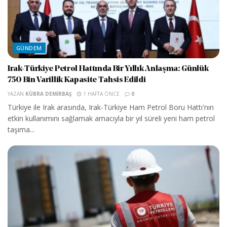
GÜNDEM
Irak-Türkiye Petrol Hattında Bir Yıllık Anlaşma: Günlük
750 Bin Varillik Kapasite Tahsis Edildi
YAZAN
KÜBRA DEMIRBAŞ
1 HAFTA ÖNCE
0
Türkiye ile Irak arasında, Irak-Türkiye Ham Petrol Boru Hattı'nın
etkin kullanımını sağlamak amacıyla bir yıl süreli yeni ham petrol
taşıma...