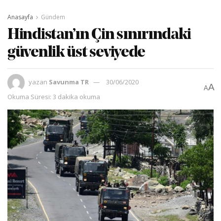
Anasayfa
Gündem
Hindistan’ın Çin sınırındaki
güvenlik üst seviyede
yazan
Savunma TR
30/06/2020
A
A
Okuma Süresi: 3 dakika okuma