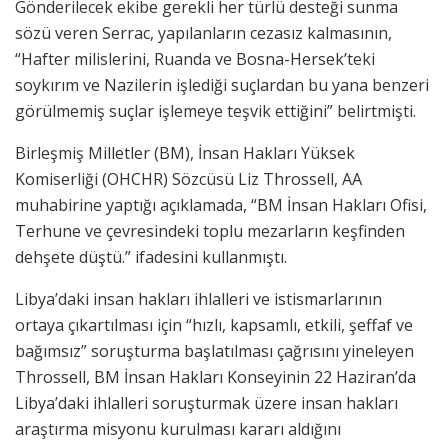
Gönderilecek ekibe gerekli her türlü desteği sunma
sözü veren Serrac, yapılanların cezasız kalmasının,
“Hafter milislerini, Ruanda ve Bosna-Hersek’teki
soykırım ve Nazilerin işlediği suçlardan bu yana benzeri
görülmemiş suçlar işlemeye teşvik ettiğini” belirtmişti.
Birleşmiş Milletler (BM), İnsan Hakları Yüksek
Komiserliği (OHCHR) Sözcüsü Liz Throssell, AA
muhabirine yaptığı açıklamada, “BM İnsan Hakları Ofisi,
Terhune ve çevresindeki toplu mezarların keşfinden
dehşete düştü.” ifadesini kullanmıştı.
Libya’daki insan hakları ihlalleri ve istismarlarının
ortaya çıkartılması için “hızlı, kapsamlı, etkili, şeffaf ve
bağımsız” soruşturma başlatılması çağrısını yineleyen
Throssell, BM İnsan Hakları Konseyinin 22 Haziran’da
Libya’daki ihlalleri soruşturmak üzere insan hakları
araştırma misyonu kurulması kararı aldığını