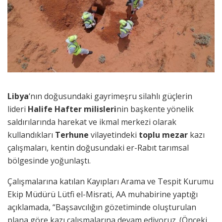
Libya
‘nın doğusundaki gayrimeşru silahlı güçlerin
lideri
Halife Hafter milisleri
nin başkente yönelik
saldırılarında harekat ve ikmal merkezi olarak
kullandıkları
Terhune
vilayetindeki
toplu mezar
kazı
çalışmaları, kentin doğusundaki er-Rabıt tarımsal
bölgesinde yoğunlaştı.
Çalışmalarına katılan Kayıpları Arama ve Tespit Kurumu
Ekip Müdürü Lütfi el-Misrati, AA muhabirine yaptığı
açıklamada, “Başsavcılığın gözetiminde oluşturulan
plana göre kazı çalışmalarına devam ediyoruz. (Önceki