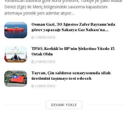
Yunanistan basınına göre Atina yönetimi, Türkiye'ye yakın Adalar
Denizi (Ege) ile Meriç bölgesindeki savunma kapasitesini
artırmaya yönelik yeni adımlar atıyor....
Osman Gazi, 30 Ağustos Zafer Bayramı’nda
görev yapacağı Sakarya Gaz Sahası’na...
1 HAFTA ÖNCE
TPAO, Kerkük’te BP’nin Şirketine Yüzde 15
Ortak Oldu
2 HAFTA ÖNCE
Tayvan, Çin saldırısı senaryosunda silah
üretimini taşımayı test edecek
2 HAFTA ÖNCE
DEVAMI YÜKLE