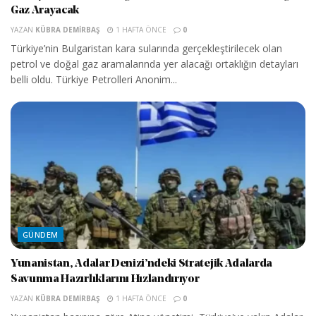
Gaz Arayacak
YAZAN
KÜBRA DEMIRBAŞ
1 HAFTA ÖNCE
0
Türkiye’nin Bulgaristan kara sularında gerçekleştirilecek olan
petrol ve doğal gaz aramalarında yer alacağı ortaklığın detayları
belli oldu. Türkiye Petrolleri Anonim...
GÜNDEM
Yunanistan, Adalar Denizi’ndeki Stratejik Adalarda
Savunma Hazırlıklarını Hızlandırıyor
YAZAN
KÜBRA DEMIRBAŞ
1 HAFTA ÖNCE
0