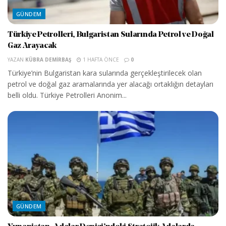
GÜNDEM
Türkiye Petrolleri, Bulgaristan Sularında Petrol ve Doğal
Gaz Arayacak
YAZAN
KÜBRA DEMIRBAŞ
1 HAFTA ÖNCE
0
Türkiye’nin Bulgaristan kara sularında gerçekleştirilecek olan
petrol ve doğal gaz aramalarında yer alacağı ortaklığın detayları
belli oldu. Türkiye Petrolleri Anonim...
GÜNDEM