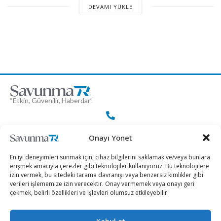
DEVAMI YÜKLE
“Etkin, Güvenilir, Haberdar”
+90 530 308 17 96
Onayı Yönet
En iyi deneyimleri sunmak için, cihaz bilgilerini saklamak ve/veya bunlara
iletisim@savunmatr.com
erişmek amacıyla çerezler gibi teknolojiler kullanıyoruz. Bu teknolojilere
izin vermek, bu sitedeki tarama davranışı veya benzersiz kimlikler gibi
verileri işlememize izin verecektir. Onay vermemek veya onayı geri
çekmek, belirli özellikleri ve işlevleri olumsuz etkileyebilir.
2026 © Savunma TR. Tüm Hakları Saklıdır.
Kabul et