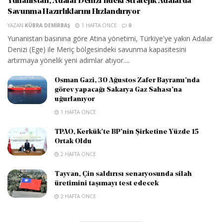
Yunanistan, Adalar Denizi’ndeki Stratejik Adalarda
Savunma Hazırlıklarını Hızlandırıyor
YAZAN
KÜBRA DEMIRBAŞ
1 HAFTA ÖNCE
0
Yunanistan basınına göre Atina yönetimi, Türkiye'ye yakın Adalar
Denizi (Ege) ile Meriç bölgesindeki savunma kapasitesini
artırmaya yönelik yeni adımlar atıyor....
Osman Gazi, 30 Ağustos Zafer Bayramı’nda
görev yapacağı Sakarya Gaz Sahası’na
uğurlanıyor
1 HAFTA ÖNCE
TPAO, Kerkük’te BP’nin Şirketine Yüzde 15
Ortak Oldu
2 HAFTA ÖNCE
Tayvan, Çin saldırısı senaryosunda silah
üretimini taşımayı test edecek
2 HAFTA ÖNCE