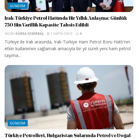
GÜNDEM
Irak-Türkiye Petrol Hattında Bir Yıllık Anlaşma: Günlük
750 Bin Varillik Kapasite Tahsis Edildi
YAZAN
KÜBRA DEMIRBAŞ
1 HAFTA ÖNCE
0
Türkiye ile Irak arasında, Irak-Türkiye Ham Petrol Boru Hattı'nın
etkin kullanımını sağlamak amacıyla bir yıl süreli yeni ham petrol
taşıma...
GÜNDEM
Türkiye Petrolleri, Bulgaristan Sularında Petrol ve Doğal