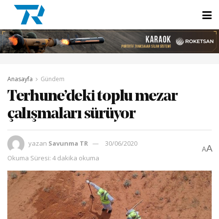
Anasayfa
Gündem
Terhune’deki toplu mezar
çalışmaları sürüyor
yazan
Savunma TR
30/06/2020
A
A
Okuma Süresi: 4 dakika okuma