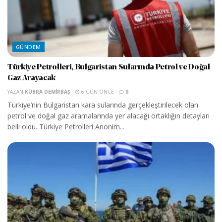
GÜNDEM
Türkiye Petrolleri, Bulgaristan Sularında Petrol ve Doğal
Gaz Arayacak
YAZAN
KÜBRA DEMIRBAŞ
6 GÜN ÖNCE
0
Türkiye’nin Bulgaristan kara sularında gerçekleştirilecek olan
petrol ve doğal gaz aramalarında yer alacağı ortaklığın detayları
belli oldu. Türkiye Petrolleri Anonim...