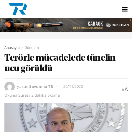
Anasayfa
Gündem
Terörle mücadelede tünelin
ucu görüldü
yazan
Savunma TR
26/11/2020
A
A
Okuma Süresi: 2 dakika okuma