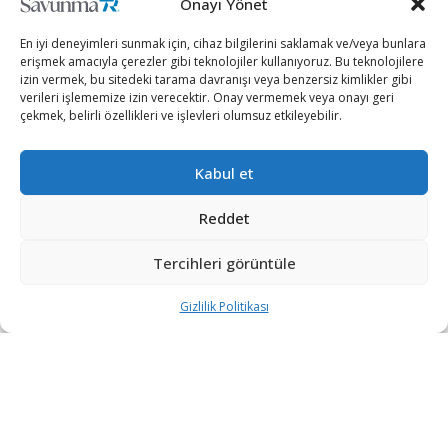
Onayı Yönet
En iyi deneyimleri sunmak için, cihaz bilgilerini saklamak ve/veya bunlara
erişmek amacıyla çerezler gibi teknolojiler kullanıyoruz. Bu teknolojilere
izin vermek, bu sitedeki tarama davranışı veya benzersiz kimlikler gibi
verileri işlememize izin verecektir. Onay vermemek veya onayı geri
çekmek, belirli özellikleri ve işlevleri olumsuz etkileyebilir.
Kabul et
Trump, Pennsylvania eyalet meclisinde “seçimlerdeki
Reddet
usulsüzlük” iddialarına ilişkin düzenlenen oturuma
telefonla bağlanarak açıklamalarda bulundu.
Tercihleri görüntüle
Ülkede 3 Kasım Salı günü yapılan başkanlık
Gizlilik Politikası
seçimlerinde “asıl kazananın kendileri olduğuna”
yönelik iddialarını sürdüren Trump, “Tüm kritik
eyaletlerde bize haksızlık yapıldı. Bu seçimlerde, büyük
oranda yolsuzluk yapıldı.” dedi.
“Demokratlar, bu seçimleri kaybetti”