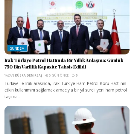
GÜNDEM
Irak-Türkiye Petrol Hattında Bir Yıllık Anlaşma: Günlük
750 Bin Varillik Kapasite Tahsis Edildi
YAZAN
KÜBRA DEMIRBAŞ
5 GÜN ÖNCE
0
Türkiye ile Irak arasında, Irak-Türkiye Ham Petrol Boru Hattı'nın
etkin kullanımını sağlamak amacıyla bir yıl süreli yeni ham petrol
taşıma...