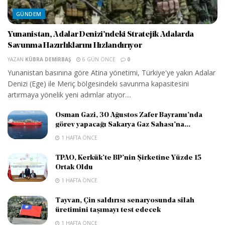
GÜNDEM
Yunanistan, Adalar Denizi’ndeki Stratejik Adalarda
Savunma Hazırlıklarını Hızlandırıyor
YAZAN
KÜBRA DEMIRBAŞ
6 GÜN ÖNCE
0
Yunanistan basınına göre Atina yönetimi, Türkiye'ye yakın Adalar
Denizi (Ege) ile Meriç bölgesindeki savunma kapasitesini
artırmaya yönelik yeni adımlar atıyor....
Osman Gazi, 30 Ağustos Zafer Bayramı’nda
görev yapacağı Sakarya Gaz Sahası’na...
1 HAFTA ÖNCE
TPAO, Kerkük’te BP’nin Şirketine Yüzde 15
Ortak Oldu
1 HAFTA ÖNCE
Tayvan, Çin saldırısı senaryosunda silah
üretimini taşımayı test edecek
1 HAFTA ÖNCE