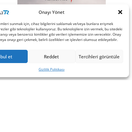
Onayı Yönet
imleri sunmak için, cihaz bilgilerini saklamak ve/veya bunlara erişmek
ezler gibi teknolojiler kullanıyoruz. Bu teknolojilere izin vermek, bu sitedeki
nışı veya benzersiz kimlikler gibi verileri işlememize izin verecektir. Onay
a onayı geri çekmek, belirli özellikleri ve işlevleri olumsuz etkileyebilir.
bul et
Reddet
Tercihleri görüntüle
Gizlilik Politikası