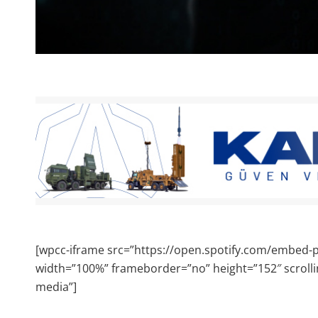
[wpcc-iframe src=”https://open.spotify.com/embe
width=”100%” frameborder=”no” height=”152″ scrolli
media”]