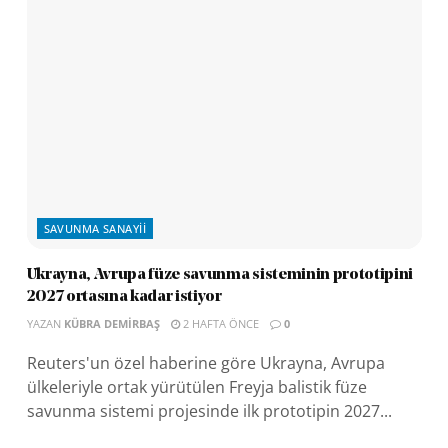
SAVUNMA SANAYII
Ukrayna, Avrupa füze savunma sisteminin prototipini
2027 ortasına kadar istiyor
YAZAN
KÜBRA DEMIRBAŞ
2 HAFTA ÖNCE
0
Reuters'un özel haberine göre Ukrayna, Avrupa
ülkeleriyle ortak yürütülen Freyja balistik füze
savunma sistemi projesinde ilk prototipin 2027...