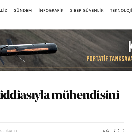
LIZ
GÜNDEM
İNFOGRAFIK
SIBER GÜVENLIK
TEKNOLOJ
ğı iddiasıyla mühendisini
0
A
ika okuma
A