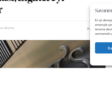
r
En iyi deney
amacıyla çer
0
A
ika okuma
A
tarama davra
vermemek vey
Ka