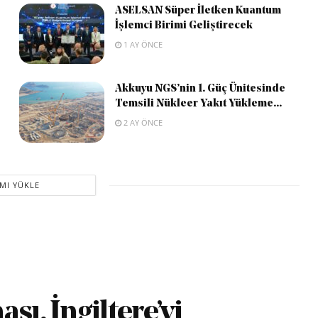
ASELSAN Süper İletken Kuantum
İşlemci Birimi Geliştirecek
1 AY ÖNCE
Akkuyu NGS’nin 1. Güç Ünitesinde
Temsili Nükleer Yakıt Yükleme...
2 AY ÖNCE
MI YÜKLE
sı, İngiltere’yi