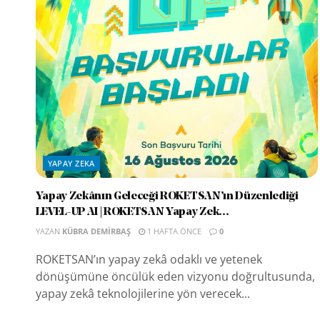
YAPAY ZEKA
Yapay Zekânın Geleceği ROKETSAN’ın Düzenlediği
LEVEL-UP AI | ROKETSAN Yapay Zek...
YAZAN
KÜBRA DEMIRBAŞ
1 HAFTA ÖNCE
0
ROKETSAN’ın yapay zekâ odaklı ve yetenek
dönüşümüne öncülük eden vizyonu doğrultusunda,
yapay zekâ teknolojilerine yön verecek...