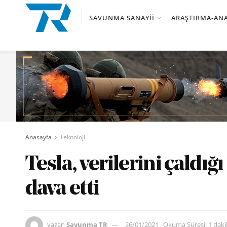
SAVUNMA SANAYII
ARAŞTIRMA-ANA
Anasayfa
Teknoloji
Tesla, verilerini çaldı
dava etti
yazan
Savunma TR
26/01/2021
Okuma Süresi: 1 dak