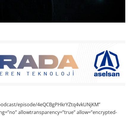
d-podcast/episode/4eQCBgPHkrYZtq4vkUNjKM”
ng=”no” allowtransparency=”true” allow=”encrypted-