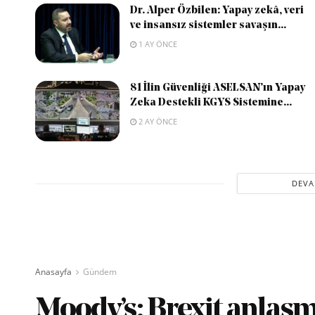
Dr. Alper Özbilen: Yapay zekâ, veri
ve insansız sistemler savaşın...
1 AY ÖNCE
81 İlin Güvenliği ASELSAN’ın Yapay
Zeka Destekli KGYS Sistemine...
2 AY ÖNCE
DEVA
Anasayfa
Gündem
Moody’s: Brexit anlaşma