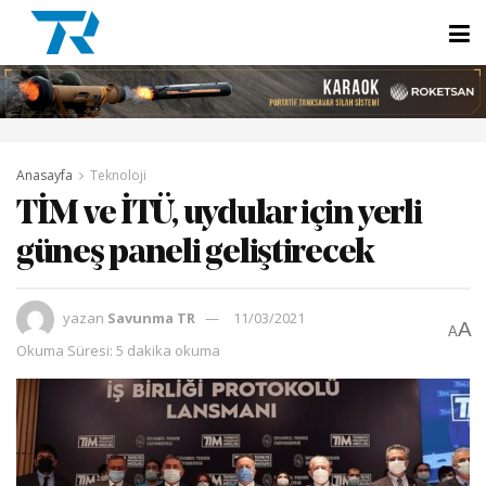
Anasayfa
Teknoloji
TİM ve İTÜ, uydular için yerli
güneş paneli geliştirecek
yazan
Savunma TR
11/03/2021
A
A
Okuma Süresi: 5 dakika okuma