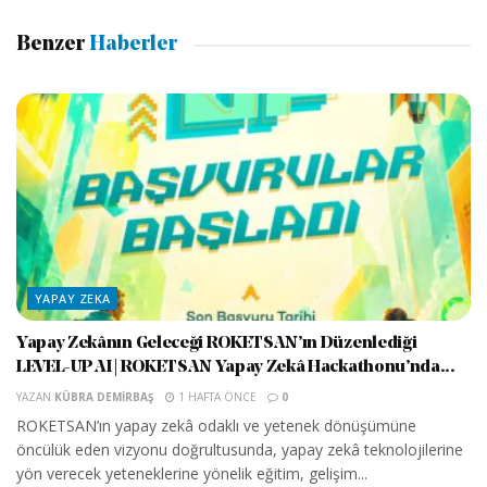
Benzer
Haberler
YAPAY ZEKA
Yapay Zekânın Geleceği ROKETSAN’ın Düzenlediği
LEVEL-UP AI | ROKETSAN Yapay Zekâ Hackathonu’nda...
YAZAN
KÜBRA DEMIRBAŞ
1 HAFTA ÖNCE
0
ROKETSAN’ın yapay zekâ odaklı ve yetenek dönüşümüne
öncülük eden vizyonu doğrultusunda, yapay zekâ teknolojilerine
yön verecek yeteneklerine yönelik eğitim, gelişim...