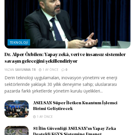
TEKNOLOJI
Dr. Alper Özbilen: Yapay zekâ, veri ve insansız sistemler
savaşın geleceğini şekillendiriyor
YAZAN
SAVUNMA TR
1 AY ÖNCE
0
Derin teknoloji uygulamaları, inovasyon yönetimi ve enerji
sektörlerinde yaklaşık 30 yıllık deneyime sahip; uluslararası
pazarda farklı şirketlerde yönetim kurulu üyelikleri...
ASELSAN Süper İletken Kuantum İşlemci
Birimi Geliştirecek
1 AY ÖNCE
81 İlin Güvenliği ASELSAN’ın Yapay Zeka
Destekli KGYS Sistemine Emanet