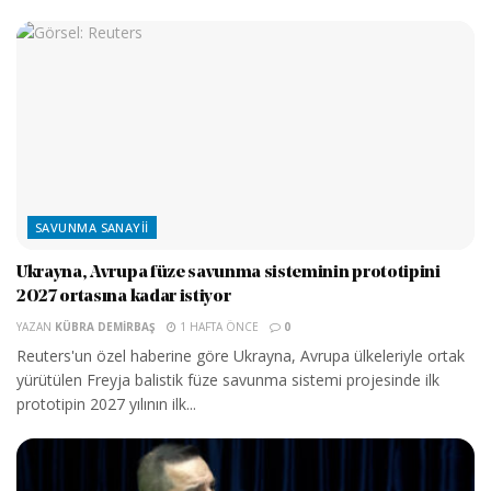
SAVUNMA SANAYII
Ukrayna, Avrupa füze savunma sisteminin prototipini
2027 ortasına kadar istiyor
YAZAN
KÜBRA DEMIRBAŞ
1 HAFTA ÖNCE
0
Reuters'un özel haberine göre Ukrayna, Avrupa ülkeleriyle ortak
yürütülen Freyja balistik füze savunma sistemi projesinde ilk
prototipin 2027 yılının ilk...