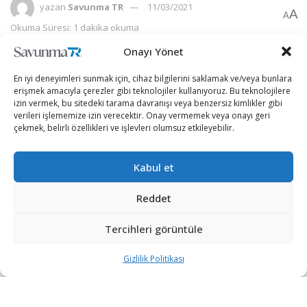
yazan
Savunma TR
11/03/2021
A
A
Okuma Süresi: 1 dakika okuma
Onayı Yönet
En iyi deneyimleri sunmak için, cihaz bilgilerini saklamak ve/veya bunlara
erişmek amacıyla çerezler gibi teknolojiler kullanıyoruz. Bu teknolojilere
izin vermek, bu sitedeki tarama davranışı veya benzersiz kimlikler gibi
verileri işlememize izin verecektir. Onay vermemek veya onayı geri
çekmek, belirli özellikleri ve işlevleri olumsuz etkileyebilir.
Kabul et
Reddet
Tercihleri görüntüle
İsrail’de 23 Mart’ta yapılacak milletvekili seçimleri öncesi
partisi Likud’un, Türkiye asıllı Yahudilerin büyük
Gizlilik Politikası
çoğunluğunun yaşadığı Bat Yam kentinde düzenlediği
seçim kampanyası programına katılan Netanyahu,
burada kendi partisinden olan bakanların tanıtımını da