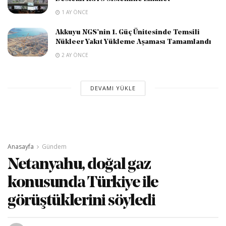
1 AY ÖNCE
Akkuyu NGS’nin 1. Güç Ünitesinde Temsili
Nükleer Yakıt Yükleme Aşaması Tamamlandı
2 AY ÖNCE
DEVAMI YÜKLE
Anasayfa
Gündem
Netanyahu, doğal gaz
konusunda Türkiye ile
görüştüklerini söyledi