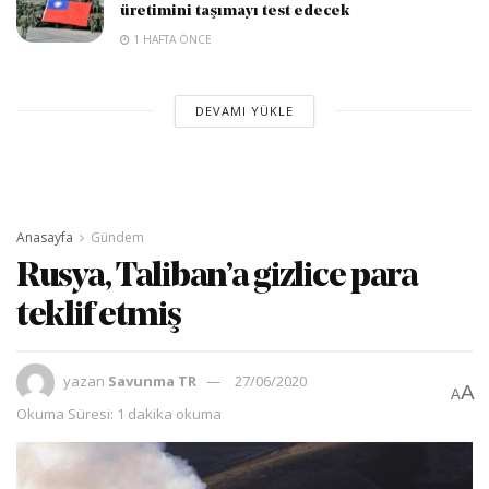
üretimini taşımayı test edecek
1 HAFTA ÖNCE
DEVAMI YÜKLE
Anasayfa
Gündem
Rusya, Taliban’a gizlice para
teklif etmiş
yazan
Savunma TR
27/06/2020
A
A
Okuma Süresi: 1 dakika okuma