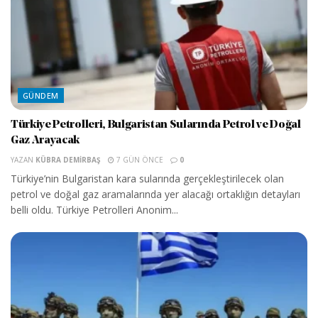
GÜNDEM
Türkiye Petrolleri, Bulgaristan Sularında Petrol ve Doğal
Gaz Arayacak
YAZAN
KÜBRA DEMIRBAŞ
7 GÜN ÖNCE
0
Türkiye’nin Bulgaristan kara sularında gerçekleştirilecek olan
petrol ve doğal gaz aramalarında yer alacağı ortaklığın detayları
belli oldu. Türkiye Petrolleri Anonim...