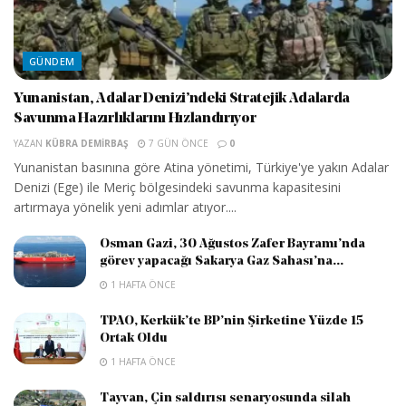
GÜNDEM
Yunanistan, Adalar Denizi’ndeki Stratejik Adalarda
Savunma Hazırlıklarını Hızlandırıyor
YAZAN
KÜBRA DEMIRBAŞ
7 GÜN ÖNCE
0
Yunanistan basınına göre Atina yönetimi, Türkiye'ye yakın Adalar
Denizi (Ege) ile Meriç bölgesindeki savunma kapasitesini
artırmaya yönelik yeni adımlar atıyor....
Osman Gazi, 30 Ağustos Zafer Bayramı’nda
görev yapacağı Sakarya Gaz Sahası’na...
1 HAFTA ÖNCE
TPAO, Kerkük’te BP’nin Şirketine Yüzde 15
Ortak Oldu
1 HAFTA ÖNCE
Tayvan, Çin saldırısı senaryosunda silah