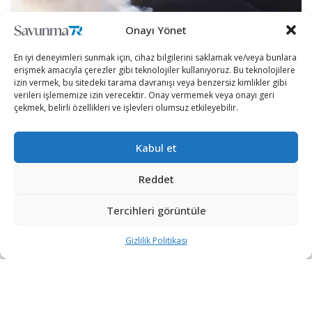
Onayı Yönet
En iyi deneyimleri sunmak için, cihaz bilgilerini saklamak ve/veya bunlara
erişmek amacıyla çerezler gibi teknolojiler kullanıyoruz. Bu teknolojilere
izin vermek, bu sitedeki tarama davranışı veya benzersiz kimlikler gibi
verileri işlememize izin verecektir. Onay vermemek veya onayı geri
çekmek, belirli özellikleri ve işlevleri olumsuz etkileyebilir.
Kabul et
New York Times gazetesinin
ABD
‘li istihbarat yetkilileri
ve bulgularına dayandırdığı haberine göre, Avrupa’da
Reddet
suikast girişimleriyle de bağlantısı olan Rus istihbarat
birimi,
Taliban
militanlarına Afganistan’daki Amerikan
Tercihleri görüntüle
askerini öldürmeleri için para teklif etti.
Gizlilik Politikası
ABD’li yetkililerin,
Rusya
‘nın Amerikan askerini
öldürmeleri için militanlara para teklif ettiği
istihbaratını, yakalanan Taliban mensuplarının sorgusu
sırasında öğrendiği aktarıldı.