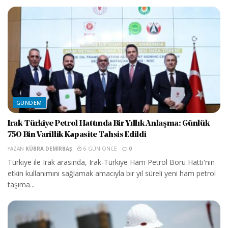
GÜNDEM
Irak-Türkiye Petrol Hattında Bir Yıllık Anlaşma: Günlük
750 Bin Varillik Kapasite Tahsis Edildi
YAZAN
KÜBRA DEMIRBAŞ
6 GÜN ÖNCE
0
Türkiye ile Irak arasında, Irak-Türkiye Ham Petrol Boru Hattı'nın
etkin kullanımını sağlamak amacıyla bir yıl süreli yeni ham petrol
taşıma...