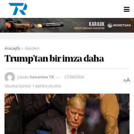
Anasayfa
Gündem
Trump’tan bir imza daha
yazan
Savunma TR
27/06/2020
A
A
Okuma Süresi: 1 dakika okuma