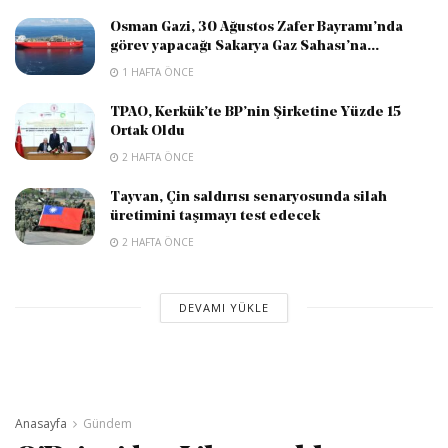
Osman Gazi, 30 Ağustos Zafer Bayramı’nda
görev yapacağı Sakarya Gaz Sahası’na...
1 HAFTA ÖNCE
TPAO, Kerkük’te BP’nin Şirketine Yüzde 15
Ortak Oldu
2 HAFTA ÖNCE
Tayvan, Çin saldırısı senaryosunda silah
üretimini taşımayı test edecek
2 HAFTA ÖNCE
DEVAMI YÜKLE
Anasayfa
Gündem