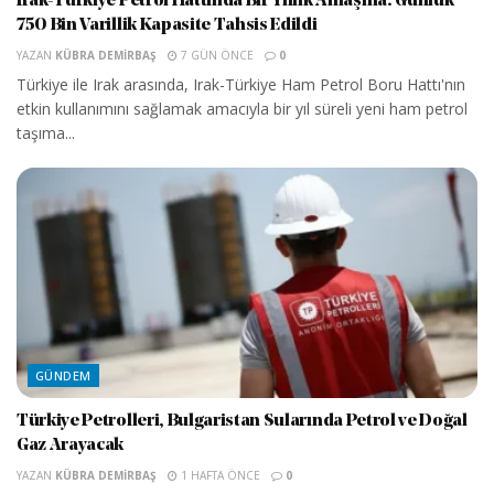
Irak-Türkiye Petrol Hattında Bir Yıllık Anlaşma: Günlük
750 Bin Varillik Kapasite Tahsis Edildi
YAZAN
KÜBRA DEMIRBAŞ
7 GÜN ÖNCE
0
Türkiye ile Irak arasında, Irak-Türkiye Ham Petrol Boru Hattı'nın
etkin kullanımını sağlamak amacıyla bir yıl süreli yeni ham petrol
taşıma...
GÜNDEM
Türkiye Petrolleri, Bulgaristan Sularında Petrol ve Doğal
Gaz Arayacak
YAZAN
KÜBRA DEMIRBAŞ
1 HAFTA ÖNCE
0