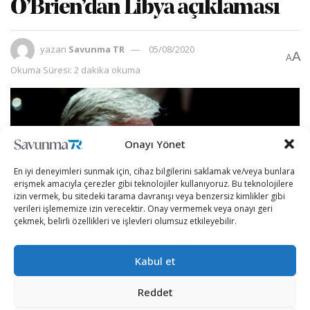
O’Brien’dan Libya açıklaması
yazan
Savunma TR
05/08/2020
A
A
Okuma Süresi: 2 dakika okuma
Onayı Yönet
En iyi deneyimleri sunmak için, cihaz bilgilerini saklamak ve/veya bunlara
erişmek amacıyla çerezler gibi teknolojiler kullanıyoruz. Bu teknolojilere
izin vermek, bu sitedeki tarama davranışı veya benzersiz kimlikler gibi
verileri işlememize izin verecektir. Onay vermemek veya onayı geri
çekmek, belirli özellikleri ve işlevleri olumsuz etkileyebilir.
Kabul et
Beyaz Saray Ulusal Güvenlik Danışmanı Robert
Reddet
O’Brien
,
ABD
‘nin,
Libya
‘da gerginliğin tırmanmasından