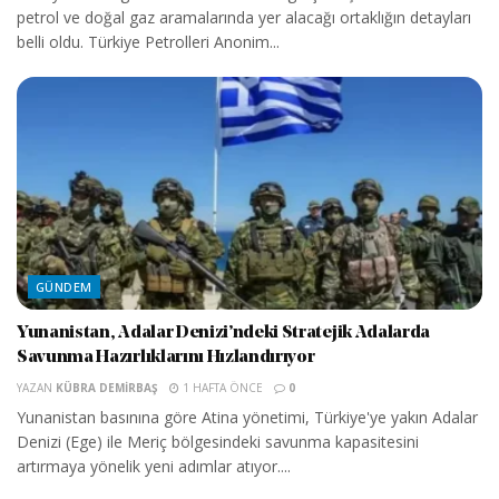
petrol ve doğal gaz aramalarında yer alacağı ortaklığın detayları
belli oldu. Türkiye Petrolleri Anonim...
GÜNDEM
Yunanistan, Adalar Denizi’ndeki Stratejik Adalarda
Savunma Hazırlıklarını Hızlandırıyor
YAZAN
KÜBRA DEMIRBAŞ
1 HAFTA ÖNCE
0
Yunanistan basınına göre Atina yönetimi, Türkiye'ye yakın Adalar
Denizi (Ege) ile Meriç bölgesindeki savunma kapasitesini
artırmaya yönelik yeni adımlar atıyor....