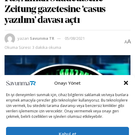
Zeitung gazetesine ‘casus
yazılım’ davası açtı
yazan
Savunma TR
05/08/2021
A
A
Okuma Süresi: 3 dakika okuma
Onayı Yönet
En iyi deneyimleri sunmak için, cihaz bilgilerini saklamak ve/veya bunlara
erişmek amacıyla çerezler gibi teknolojiler kullanıyoruz. Bu teknolojilere
izin vermek, bu sitedeki tarama davranışı veya benzersiz kimlikler gibi
verileri işlememize izin verecektir. Onay vermemek veya onayı geri
çekmek, belirli özellikleri ve işlevleri olumsuz etkileyebilir.
Kabul et