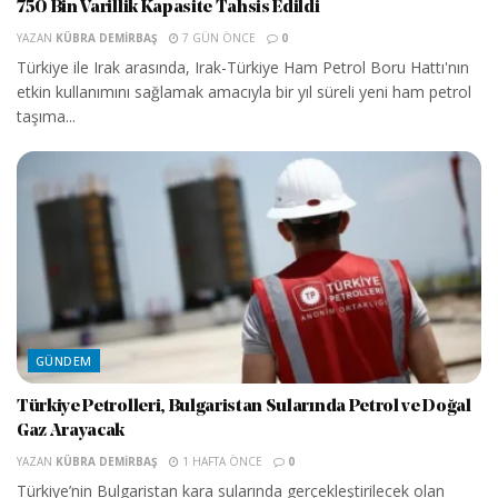
750 Bin Varillik Kapasite Tahsis Edildi
YAZAN
KÜBRA DEMIRBAŞ
7 GÜN ÖNCE
0
Türkiye ile Irak arasında, Irak-Türkiye Ham Petrol Boru Hattı'nın
etkin kullanımını sağlamak amacıyla bir yıl süreli yeni ham petrol
taşıma...
GÜNDEM
Türkiye Petrolleri, Bulgaristan Sularında Petrol ve Doğal
Gaz Arayacak
YAZAN
KÜBRA DEMIRBAŞ
1 HAFTA ÖNCE
0
Türkiye’nin Bulgaristan kara sularında gerçekleştirilecek olan