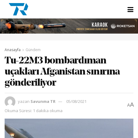
Anasayfa
Gündem
Tu-22M3 bombardıman
uçakları Afganistan sınırına
gönderiliyor
yazan
Savunma TR
05/08/2021
A
A
Okuma Süresi: 1 dakika okuma