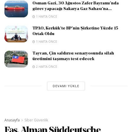
Osman Gazi, 30 Ağustos Zafer Bayramı’nda
görev yapacağı Sakarya Gaz Sahası’na...
1 HAFTA ÖNCE
TPAO, Kerkük’te BP’nin Şirketine Yüzde 15
Ortak Oldu
1 HAFTA ÖNCE
Tayvan, Çin saldırısı senaryosunda silah
üretimini taşımayı test edecek
2 HAFTA ÖNCE
DEVAMI YÜKLE
Anasayfa
Siber Güvenlik
Fas, Alman Süddeutsche