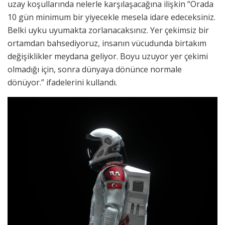
uzay koşullarında nelerle karşılaşacağına ilişkin “Orada
10 gün minimum bir yiyecekle mesela idare edeceksiniz.
Belki uyku uyumakta zorlanacaksınız. Yer çekimsiz bir
ortamdan bahsediyoruz, insanın vücudunda birtakım
değişiklikler meydana geliyor. Boyu uzuyor yer çekimi
olmadığı için, sonra dünyaya dönünce normale
dönüyor.” ifadelerini kullandı.