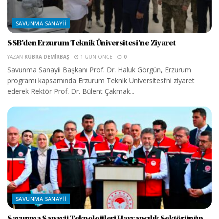
SAVUNMA SANAYII
SSB’den Erzurum Teknik Üniversitesi’ne Ziyaret
YAZAN
KÜBRA DEMIRBAŞ
1 GÜN ÖNCE
0
Savunma Sanayii Başkanı Prof. Dr. Haluk Görgün, Erzurum
programı kapsamında Erzurum Teknik Üniversitesi’ni ziyaret
ederek Rektör Prof. Dr. Bülent Çakmak...
SAVUNMA SANAYII