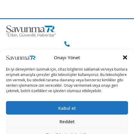
“Etkin, Güvenilir, Haberdar”
+90 530 308 17 96
Onayı Yönet
En iyi deneyimleri sunmak için, cihaz bilgilerini saklamak ve/veya bunlara
iletisim@savunmatr.com
erişmek amacıyla çerezler gibi teknolojiler kullanıyoruz. Bu teknolojilere
izin vermek, bu sitedeki tarama davranışı veya benzersiz kimlikler gibi
verileri işlememize izin verecektir. Onay vermemek veya onayı geri
çekmek, belirli özellikleri ve işlevleri olumsuz etkileyebilir.
2026 © Savunma TR. Tüm Hakları Saklıdır.
Kabul et
Savunma Sanayii
Kategoriler
SavunmaTR
Reddet
Hava Platformları
Siber Güvenlik
Hakkımızda
Kara Platformları
Teknoloji
Kariyer