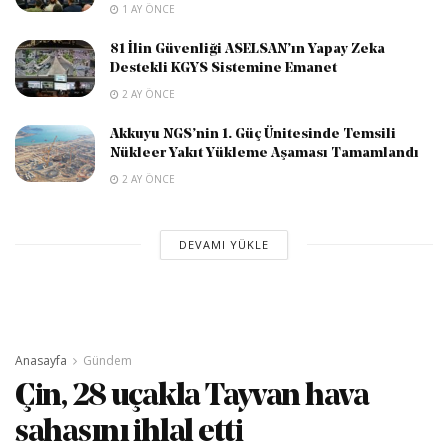
1 AY ÖNCE
81 İlin Güvenliği ASELSAN’ın Yapay Zeka
Destekli KGYS Sistemine Emanet
2 AY ÖNCE
Akkuyu NGS’nin 1. Güç Ünitesinde Temsili
Nükleer Yakıt Yükleme Aşaması Tamamlandı
2 AY ÖNCE
DEVAMI YÜKLE
Anasayfa
Gündem
Çin, 28 uçakla Tayvan hava
sahasını ihlal etti