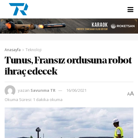
Anasayfa
Teknoloji
Tunus, Fransız ordusuna robot
ihraç edecek
yazan
Savunma TR
16/06/2021
A
A
Okuma Süresi: 1 dakika okuma