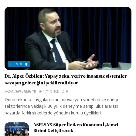
TEKNOLOJI
Dr. Alper Özbilen: Yapay zekâ, veri ve insansız sistemler
savaşın geleceğini şekillendiriyor
YAZAN
SAVUNMA TR
1 AY ÖNCE
0
Derin teknoloji uygulamaları, inovasyon yönetimi ve enerji
sektörlerinde yaklaşık 30 yıllık deneyime sahip; uluslararası
pazarda farklı şirketlerde yönetim kurulu üyelikleri...
ASELSAN Süper İletken Kuantum İşlemci
Birimi Geliştirecek