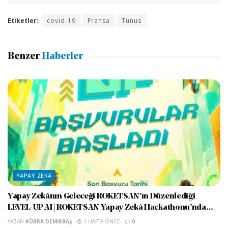
Etiketler:
covid-19
Fransa
Tunus
Benzer
Haberler
YAPAY ZEKA
Yapay Zekânın Geleceği ROKETSAN’ın Düzenlediği
LEVEL-UP AI | ROKETSAN Yapay Zekâ Hackathonu’nda...
YAZAN
KÜBRA DEMIRBAŞ
1 HAFTA ÖNCE
0