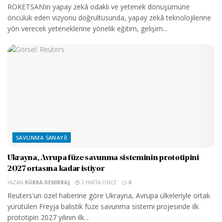
ROKETSAN’ın yapay zekâ odaklı ve yetenek dönüşümüne
öncülük eden vizyonu doğrultusunda, yapay zekâ teknolojilerine
yön verecek yeteneklerine yönelik eğitim, gelişim...
SAVUNMA SANAYII
Ukrayna, Avrupa füze savunma sisteminin prototipini
2027 ortasına kadar istiyor
YAZAN
KÜBRA DEMIRBAŞ
2 HAFTA ÖNCE
0
Reuters'un özel haberine göre Ukrayna, Avrupa ülkeleriyle ortak
yürütülen Freyja balistik füze savunma sistemi projesinde ilk
prototipin 2027 yılının ilk...