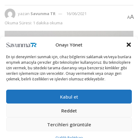
yazan
Savunma TR
16/06/2021
A
A
Okuma Süresi: 1 dakika okuma
Onayı Yönet
En iyi deneyimleri sunmak için, cihaz bilgilerini saklamak ve/veya bunlara
erişmek amacıyla çerezler gibi teknolojiler kullanıyoruz. Bu teknolojilere
izin vermek, bu sitedeki tarama davranışı veya benzersiz kimlikler gibi
verileri işlememize izin verecektir. Onay vermemek veya onayı geri
çekmek, belirli özellikleri ve işlevleri olumsuz etkileyebilir.
Kabul et
Reddet
Çin Hava Kuvvetleri’ne ait unsurlar Tayvan hava
sahasını ihlal etmeye devam ediyor.
Tercihleri görüntüle
Tayvan Savunma Bakanlığı resmi Twitter hesabından
Gizlilik Politikası