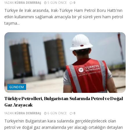
YAZAN
KÜBRA DEMIRBAŞ
5 GÜN ÖNCE
0
Türkiye ile Irak arasında, Irak-Türkiye Ham Petrol Boru Hattı'nın
etkin kullanımını sağlamak amacıyla bir yıl süreli yeni ham petrol
taşıma...
GÜNDEM
Türkiye Petrolleri, Bulgaristan Sularında Petrol ve Doğal
Gaz Arayacak
YAZAN
KÜBRA DEMIRBAŞ
6 GÜN ÖNCE
0
Türkiye’nin Bulgaristan kara sularında gerçekleştirilecek olan
petrol ve doğal gaz aramalarında yer alacağı ortaklığın detayları