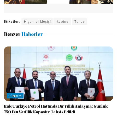
Etiketler:
Hişam el-Meşişi
kabine
Tunus
Benzer
Haberler
GÜNDEM
Irak-Türkiye Petrol Hattında Bir Yıllık Anlaşma: Günlük
750 Bin Varillik Kapasite Tahsis Edildi