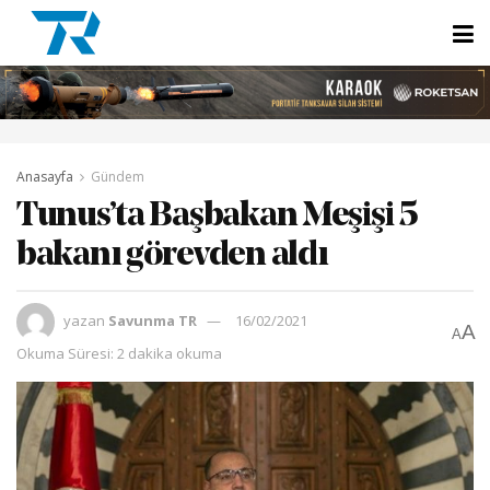
Anasayfa
Gündem
Tunus’ta Başbakan Meşişi 5
bakanı görevden aldı
yazan
Savunma TR
16/02/2021
A
A
Okuma Süresi: 2 dakika okuma