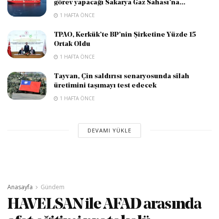
görev yapacağı Sakarya Gaz Sahası’na...
1 HAFTA ÖNCE
TPAO, Kerkük’te BP’nin Şirketine Yüzde 15
Ortak Oldu
1 HAFTA ÖNCE
Tayvan, Çin saldırısı senaryosunda silah
üretimini taşımayı test edecek
1 HAFTA ÖNCE
DEVAMI YÜKLE
Anasayfa
Gündem
HAVELSAN ile AFAD arasında