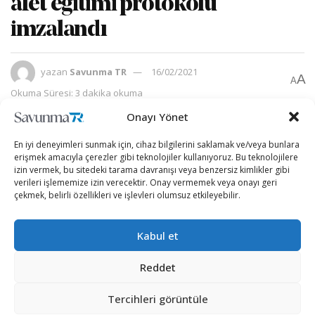
afet eğitimi protokolü
imzalandı
yazan
Savunma TR
16/02/2021
A
A
Okuma Süresi: 3 dakika okuma
Onayı Yönet
En iyi deneyimleri sunmak için, cihaz bilgilerini saklamak ve/veya bunlara
erişmek amacıyla çerezler gibi teknolojiler kullanıyoruz. Bu teknolojilere
izin vermek, bu sitedeki tarama davranışı veya benzersiz kimlikler gibi
verileri işlememize izin verecektir. Onay vermemek veya onayı geri
çekmek, belirli özellikleri ve işlevleri olumsuz etkileyebilir.
Kabul et
Reddet
Tercihleri görüntüle
Türkiye’nin savunma sanayii alanındaki en büyük