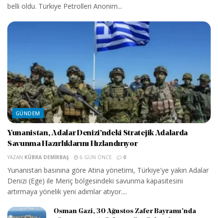
belli oldu. Türkiye Petrolleri Anonim...
GÜNDEM
Yunanistan, Adalar Denizi’ndeki Stratejik Adalarda
Savunma Hazırlıklarını Hızlandırıyor
YAZAN
KÜBRA DEMIRBAŞ
6 GÜN ÖNCE
0
Yunanistan basınına göre Atina yönetimi, Türkiye'ye yakın Adalar
Denizi (Ege) ile Meriç bölgesindeki savunma kapasitesini
artırmaya yönelik yeni adımlar atıyor....
Osman Gazi, 30 Ağustos Zafer Bayramı’nda