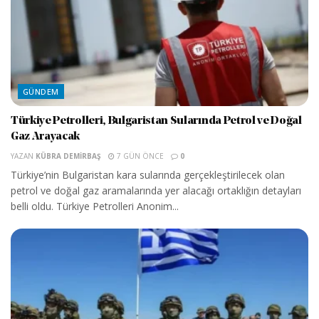
GÜNDEM
Türkiye Petrolleri, Bulgaristan Sularında Petrol ve Doğal
Gaz Arayacak
YAZAN
KÜBRA DEMIRBAŞ
7 GÜN ÖNCE
0
Türkiye’nin Bulgaristan kara sularında gerçekleştirilecek olan
petrol ve doğal gaz aramalarında yer alacağı ortaklığın detayları
belli oldu. Türkiye Petrolleri Anonim...