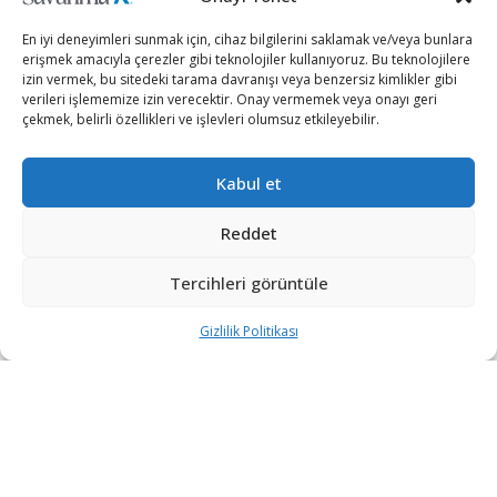
En iyi deneyimleri sunmak için, cihaz bilgilerini saklamak ve/veya bunlara
erişmek amacıyla çerezler gibi teknolojiler kullanıyoruz. Bu teknolojilere
izin vermek, bu sitedeki tarama davranışı veya benzersiz kimlikler gibi
verileri işlememize izin verecektir. Onay vermemek veya onayı geri
çekmek, belirli özellikleri ve işlevleri olumsuz etkileyebilir.
Kabul et
Reddet
Tercihleri görüntüle
6 Ocak’taki Kongre baskını nedeniyle eski ABD
Gizlilik Politikası
Başkanı Donald Trump’ın yargılandığı Senatodaki azil
duruşmalarında Trump’ı suçlayan Demokrat savcı
vekiller sunumlarını bitirdi.
Kongre baskınındaki rolü nedeniyle Demokratların
suçladığı ve ikinci kez azil istemiyle yargılanan ilk