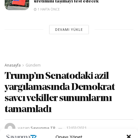
üretimini taşımayı test edecek
1 HAFTA ÖNCE
DEVAMI YÜKLE
Anasayfa
Gündem
Trump’ın Senatodaki azil
yargılamasında Demokrat
savcı vekiller sunumlarını
tamamladı
yazan
Savunma TR
12/02/2021
A
A
Onayı Yönet
Okuma Süresi: 2 dakika okuma