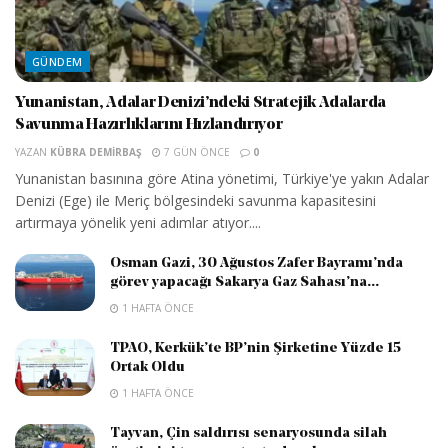
GÜNDEM
Yunanistan, Adalar Denizi’ndeki Stratejik Adalarda
Savunma Hazırlıklarını Hızlandırıyor
YAZAN
KÜBRA DEMIRBAŞ
7 GÜN ÖNCE
0
Yunanistan basınına göre Atina yönetimi, Türkiye'ye yakın Adalar
Denizi (Ege) ile Meriç bölgesindeki savunma kapasitesini
artırmaya yönelik yeni adımlar atıyor....
Osman Gazi, 30 Ağustos Zafer Bayramı’nda
görev yapacağı Sakarya Gaz Sahası’na...
1 HAFTA ÖNCE
TPAO, Kerkük’te BP’nin Şirketine Yüzde 15
Ortak Oldu
1 HAFTA ÖNCE
Tayvan, Çin saldırısı senaryosunda silah