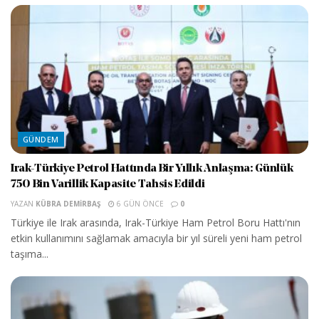
GÜNDEM
Irak-Türkiye Petrol Hattında Bir Yıllık Anlaşma: Günlük
750 Bin Varillik Kapasite Tahsis Edildi
YAZAN
KÜBRA DEMIRBAŞ
6 GÜN ÖNCE
0
Türkiye ile Irak arasında, Irak-Türkiye Ham Petrol Boru Hattı'nın
etkin kullanımını sağlamak amacıyla bir yıl süreli yeni ham petrol
taşıma...