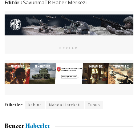
Editör :
SavunmaTR Haber Merkezi
REKLAM
Etiketler:
kabine
Nahda Hareketi
Tunus
Benzer
Haberler