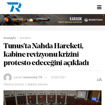
Anasayfa
Gündem
Tunus’ta Nahda Hareketi,
kabine revizyonu krizini
protesto edeceğini açıkladı
yazan
Savunma TR
12/02/2021
A
A
Okuma Süresi: 2 dakika okuma