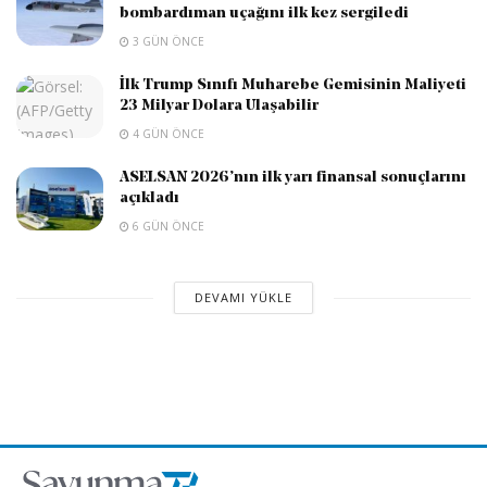
bombardıman uçağını ilk kez sergiledi
3 GÜN ÖNCE
İlk Trump Sınıfı Muharebe Gemisinin Maliyeti
23 Milyar Dolara Ulaşabilir
4 GÜN ÖNCE
ASELSAN 2026’nın ilk yarı finansal sonuçlarını
açıkladı
6 GÜN ÖNCE
DEVAMI YÜKLE