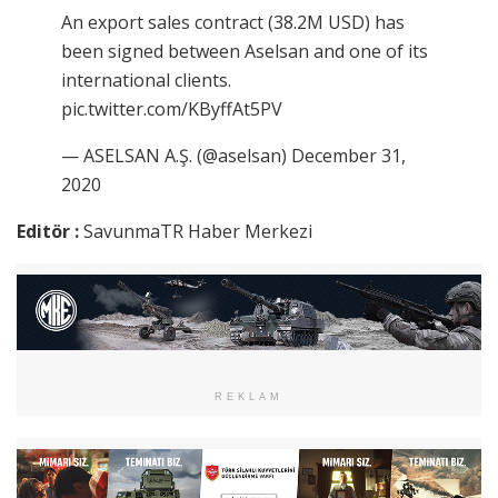
An export sales contract (38.2M USD) has
been signed between Aselsan and one of its
international clients.
pic.twitter.com/KByffAt5PV
— ASELSAN A.Ş. (@aselsan) December 31,
2020
Editör :
SavunmaTR Haber Merkezi
REKLAM