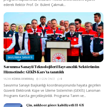
ederek Rektör Prof. Dr. Bülent Çakmak...
SAVUNMA SANAYII
Savunma Sanayii Teknolojileri Hayvancılık Sektörünün
Hizmetinde: GEKİS Kars’ta tanıtıldı
YAZAN
KÜBRA DEMIRBAŞ
3 GÜN ÖNCE
0
Savunma Sanayii Başkanlığı koordinasyonunda hayata geçirilen
Güvenli Elektronik Küpe ve İzleme Sistemi’nin (GEKİS) Lansman
Programı Kars’ta gerçekleştirildi. Programa Tarım ve...
Çin, nükleer görev kabiliyetli H-6N