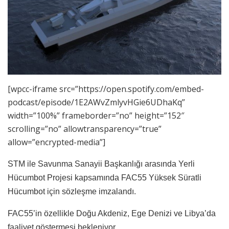
[wpcc-iframe src=”https://open.spotify.com/embed-
podcast/episode/1E2AWvZmlyvHGie6UDhaKq”
width=”100%” frameborder=”no” height=”152″
scrolling=”no” allowtransparency=”true”
allow=”encrypted-media”]
STM ile Savunma Sanayii Başkanlığı arasında Yerli
Hücumbot Projesi kapsamında FAC55 Yüksek Süratli
Hücumbot için sözleşme imzalandı.
FAC55’in özellikle Doğu Akdeniz, Ege Denizi ve Libya’da
faaliyet göstermesi bekleniyor.