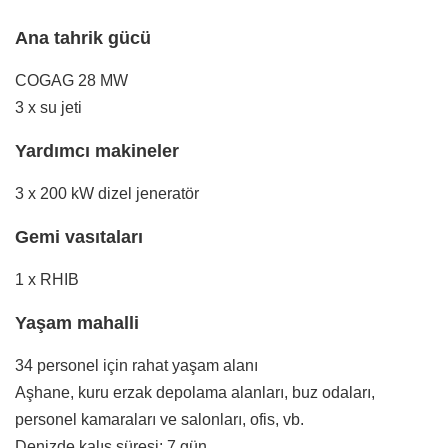
Ana tahrik gücü
COGAG 28 MW
3 x su jeti
Yardımcı makineler
3 x 200 kW dizel jeneratör
Gemi vasıtaları
1 x RHIB
Yaşam mahalli
34 personel için rahat yaşam alanı
Aşhane, kuru erzak depolama alanları, buz odaları,
personel kamaraları ve salonları, ofis, vb.
Denizde kalış süresi: 7 gün