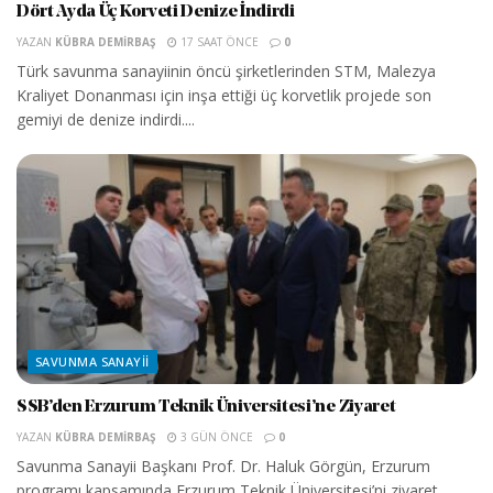
Dört Ayda Üç Korveti Denize İndirdi
YAZAN
KÜBRA DEMIRBAŞ
17 SAAT ÖNCE
0
Türk savunma sanayiinin öncü şirketlerinden STM, Malezya
Kraliyet Donanması için inşa ettiği üç korvetlik projede son
gemiyi de denize indirdi....
SAVUNMA SANAYII
SSB’den Erzurum Teknik Üniversitesi’ne Ziyaret
YAZAN
KÜBRA DEMIRBAŞ
3 GÜN ÖNCE
0
Savunma Sanayii Başkanı Prof. Dr. Haluk Görgün, Erzurum
programı kapsamında Erzurum Teknik Üniversitesi’ni ziyaret