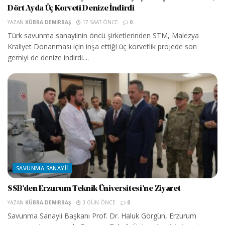
Dört Ayda Üç Korveti Denize İndirdi
YAZAN
KÜBRA DEMIRBAŞ
17 SAAT ÖNCE
0
Türk savunma sanayiinin öncü şirketlerinden STM, Malezya
Kraliyet Donanması için inşa ettiği üç korvetlik projede son
gemiyi de denize indirdi....
SAVUNMA SANAYII
SSB’den Erzurum Teknik Üniversitesi’ne Ziyaret
YAZAN
KÜBRA DEMIRBAŞ
3 GÜN ÖNCE
0
Savunma Sanayii Başkanı Prof. Dr. Haluk Görgün, Erzurum