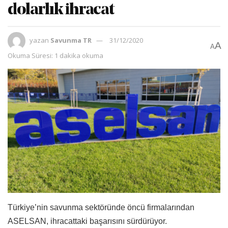
dolarlık ihracat
yazan
Savunma TR
31/12/2020
A
A
Okuma Süresi: 1 dakika okuma
Türkiye’nin savunma sektöründe öncü firmalarından
ASELSAN, ihracattaki başarısını sürdürüyor.