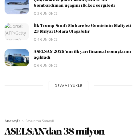
bombardıman uçağını ilk kez sergiledi
3 GÜN ÖNCE
İlk Trump Sınıfı Muharebe Gemisinin Maliyeti
23 Milyar Dolara Ulaşabilir
4 GÜN ÖNCE
ASELSAN 2026’nın ilk yarı finansal sonuçlarını
açıkladı
6 GÜN ÖNCE
DEVAMI YÜKLE
Anasayfa
Savunma Sanayii
ASELSAN’dan 38 milyon