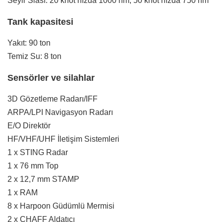
Seyir Siası: 20 knot hızda 1000 nm, 50 knot hızda 750 nm
Tank kapasitesi
Yakıt: 90 ton
Temiz Su: 8 ton
Sensörler ve silahlar
3D Gözetleme Radarı/IFF
ARPA/LPI Navigasyon Radarı
E/O Direktör
HF/VHF/UHF İletişim Sistemleri
1 x STING Radar
1 x 76 mm Top
2 x 12,7 mm STAMP
1 x RAM
8 x Harpoon Güdümlü Mermisi
2 x CHAFF Aldatıcı