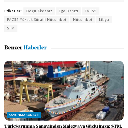
Etiketler:
Doğu Akdeniz
Ege Denizi
FAC55
FAC55 Yüksek Süratli Hücumbot
Hücumbot
Libya
STM
Benzer
Haberler
SAVUNMA SANAYII
Türk Savunma Sanayiinden Malezya’ya Güçlü İmza: STM,