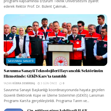
programı kapsamında Erzurum Teknik Üniversitesi’ni ziyaret
ederek Rektör Prof. Dr. Bülent Çakmak...
SAVUNMA SANAYII
Savunma Sanayii Teknolojileri Hayvancılık Sektörünün
Hizmetinde: GEKİS Kars’ta tanıtıldı
YAZAN
KÜBRA DEMIRBAŞ
3 GÜN ÖNCE
0
Savunma Sanayii Başkanlığı koordinasyonunda hayata geçirilen
Güvenli Elektronik Küpe ve İzleme Sistemi’nin (GEKİS) Lansman
Programı Kars’ta gerçekleştirildi. Programa Tarım ve...
Çin, nükleer görev kabiliyetli H-6N