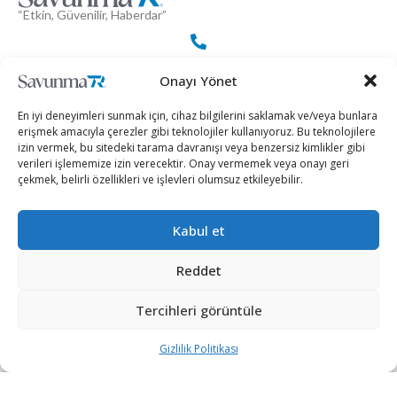
“Etkin, Güvenilir, Haberdar”
+90 530 308 17 96
Onayı Yönet
En iyi deneyimleri sunmak için, cihaz bilgilerini saklamak ve/veya bunlara
iletisim@savunmatr.com
erişmek amacıyla çerezler gibi teknolojiler kullanıyoruz. Bu teknolojilere
izin vermek, bu sitedeki tarama davranışı veya benzersiz kimlikler gibi
verileri işlememize izin verecektir. Onay vermemek veya onayı geri
çekmek, belirli özellikleri ve işlevleri olumsuz etkileyebilir.
2026 © Savunma TR. Tüm Hakları Saklıdır.
Kabul et
Savunma Sanayii
Kategoriler
SavunmaTR
Reddet
Hava Platformları
Siber Güvenlik
Hakkımızda
Kara Platformları
Teknoloji
Kariyer
Tercihleri görüntüle
Deniz Platformları
Röportajlar
Gizlilik Politikası
Gizlilik Politikası
İnsansız Sistemler
Politika
Künye
Silah Sistemleri
Dosya Haber
İletişim