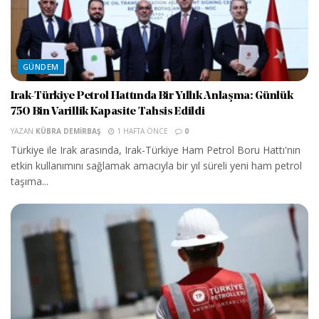
GÜNDEM
Irak-Türkiye Petrol Hattında Bir Yıllık Anlaşma: Günlük
750 Bin Varillik Kapasite Tahsis Edildi
YAZAN
KÜBRA DEMIRBAŞ
1 HAFTA ÖNCE
0
Türkiye ile Irak arasında, Irak-Türkiye Ham Petrol Boru Hattı'nın
etkin kullanımını sağlamak amacıyla bir yıl süreli yeni ham petrol
taşıma...