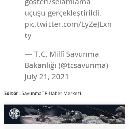
gösteri/selamlama
uçuşu gerçekleştirildi.
pic.twitter.com/LyZeJLxn
ty
— T.C. Millî Savunma
Bakanlığı (@tcsavunma)
July 21, 2021
Editör :
SavunmaTR Haber Merkezi