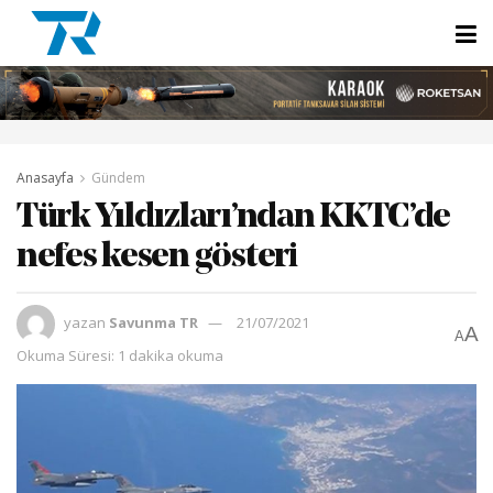
Anasayfa
Gündem
Türk Yıldızları’ndan KKTC’de
nefes kesen gösteri
yazan
Savunma TR
21/07/2021
A
A
Okuma Süresi: 1 dakika okuma