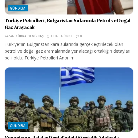
GÜNDEM
Türkiye Petrolleri, Bulgaristan Sularında Petrol ve Doğal
Gaz Arayacak
YAZAN
KÜBRA DEMIRBAŞ
1 HAFTA ÖNCE
0
Türkiye’nin Bulgaristan kara sularında gerçekleştirilecek olan
petrol ve doğal gaz aramalarında yer alacağı ortaklığın detayları
belli oldu. Türkiye Petrolleri Anonim...
GÜNDEM