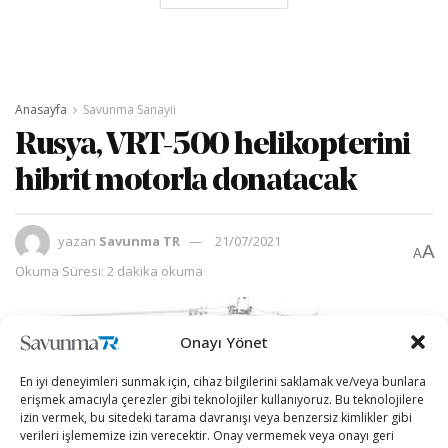
Anasayfa
Savunma Sanayii
Rusya, VRT-500 helikopterini
hibrit motorla donatacak
yazan
Savunma TR
21/07/2021
A
A
Okuma Süresi: 2 dakika okuma
Onayı Yönet
En iyi deneyimleri sunmak için, cihaz bilgilerini saklamak ve/veya bunlara
erişmek amacıyla çerezler gibi teknolojiler kullanıyoruz. Bu teknolojilere
izin vermek, bu sitedeki tarama davranışı veya benzersiz kimlikler gibi
verileri işlememize izin verecektir. Onay vermemek veya onayı geri