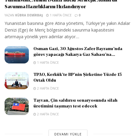
Yunanistan, Adalar Denizi’ndeki Stratejik Adalarda
Savunma Hazırlıklarını Hızlandırıyor
YAZAN
KÜBRA DEMIRBAŞ
1 HAFTA ÖNCE
0
Yunanistan basınına göre Atina yönetimi, Türkiye'ye yakın Adalar
Denizi (Ege) ile Meriç bölgesindeki savunma kapasitesini
artırmaya yönelik yeni adımlar atıyor....
Osman Gazi, 30 Ağustos Zafer Bayramı’nda
görev yapacağı Sakarya Gaz Sahası’na...
1 HAFTA ÖNCE
TPAO, Kerkük’te BP’nin Şirketine Yüzde 15
Ortak Oldu
2 HAFTA ÖNCE
Tayvan, Çin saldırısı senaryosunda silah
üretimini taşımayı test edecek
2 HAFTA ÖNCE
DEVAMI YÜKLE