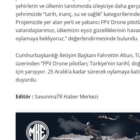
şehirlerin ve ülkenin tanıtımında izleyiciye daha gerç
şehrimizde “tarih, inanç, su ve sağlık” kategorilerind
Projemizde yer alan yerli ve yabancı FPV Drone pilot
vatandaşlarımızı, ülkemizin eşsiz güzelliklerinin hava
oylamaya bekliyoruz.” değerlendirmesinde bulundu.
Cumhurbaşkanlığı İletişim Başkanı Fahrettin Altun, Tü
üzerinden “FPV Drone pilotları; Türkiye’nin tarihî, do
için yarışıyor. 25 Aralık’a kadar sürecek oylamaya katıl
duyurdu.
Editör :
SavunmaTR Haber Merkezi