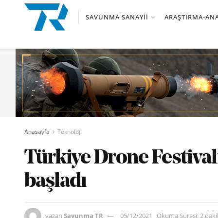
SAVUNMA SANAYII
ARAŞTIRMA-ANA
Anasayfa
Teknoloji
Türkiye Drone Festival
başladı
yazan
Savunma TR
05/12/2021
Okuma Süresi: 2 dak