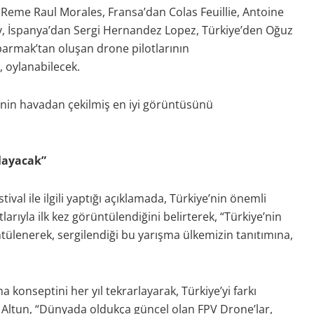
 Reme Raul Morales, Fransa’dan Colas Feuillie, Antoine
ov, İspanya’dan Sergi Hernandez Lopez, Türkiye’den Oğuz
parmak’tan oluşan drone pilotlarının
 oylanabilecek.
e’nin havadan çekilmiş en iyi görüntüsünü
layacak”
ival ile ilgili yaptığı açıklamada, Türkiye’nin önemli
arıyla ilk kez görüntülendiğini belirterek, “Türkiye’nin
ntülenerek, sergilendiği bu yarışma ülkemizin tanıtımına,
 konseptini her yıl tekrarlayarak, Türkiye’yi farkı
n Altun, “Dünyada oldukça güncel olan FPV Drone’lar,