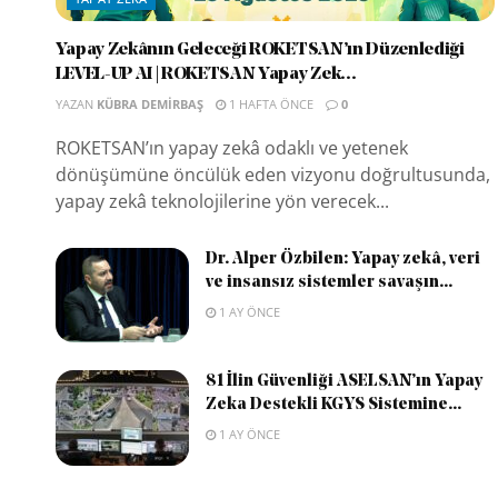
Yapay Zekânın Geleceği ROKETSAN’ın Düzenlediği
LEVEL-UP AI | ROKETSAN Yapay Zek...
YAZAN
KÜBRA DEMIRBAŞ
1 HAFTA ÖNCE
0
ROKETSAN’ın yapay zekâ odaklı ve yetenek
dönüşümüne öncülük eden vizyonu doğrultusunda,
yapay zekâ teknolojilerine yön verecek...
Dr. Alper Özbilen: Yapay zekâ, veri
ve insansız sistemler savaşın...
1 AY ÖNCE
81 İlin Güvenliği ASELSAN’ın Yapay
Zeka Destekli KGYS Sistemine...
1 AY ÖNCE