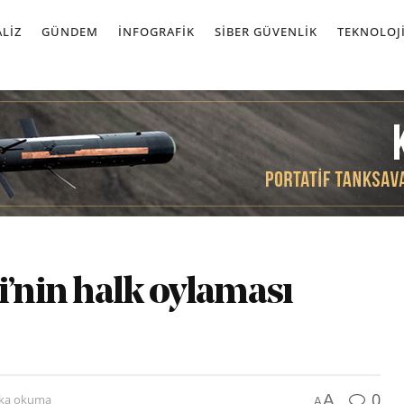
LIZ
GÜNDEM
İNFOGRAFIK
SIBER GÜVENLIK
TEKNOLOJ
i’nin halk oylaması
0
A
ika okuma
A