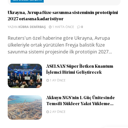
Ukrayna, Avrupa füze savunma sisteminin prototipini
2027 ortasına kadar istiyor
YAZAN
KÜBRA DEMIRBAŞ
1 HAFTA ÖNCE
0
Reuters'un özel haberine göre Ukrayna, Avrupa
ülkeleriyle ortak yürütülen Freyja balistik füze
savunma sistemi projesinde ilk prototipin 2027...
ASELSAN Süper İletken Kuantum
İşlemci Birimi Geliştirecek
1 AY ÖNCE
Akkuyu NGS’nin 1. Güç Ünitesinde
Temsili Nükleer Yakıt Yükleme...
2 AY ÖNCE