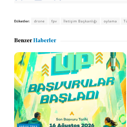
Etiketler:
drone
fpv
İletişim Başkanlığı
oylama
T
Benzer
Haberler
YAPAY ZEKA