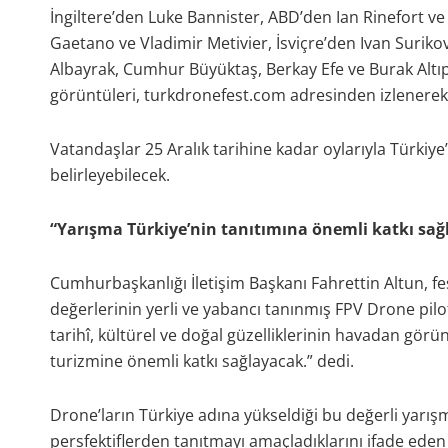
İngiltere’den Luke Bannister, ABD’den Ian Rinefort ve
Gaetano ve Vladimir Metivier, İsviçre’den Ivan Surik
Albayrak, Cumhur Büyüktaş, Berkay Efe ve Burak Altı
görüntüleri, turkdronefest.com adresinden izlenerek,
Vatandaşlar 25 Aralık tarihine kadar oylarıyla Türkiy
belirleyebilecek.
“Yarışma Türkiye’nin tanıtımına önemli katkı sağ
Cumhurbaşkanlığı İletişim Başkanı Fahrettin Altun, fest
değerlerinin yerli ve yabancı tanınmış FPV Drone pilotl
tarihî, kültürel ve doğal güzelliklerinin havadan görü
turizmine önemli katkı sağlayacak.” dedi.
Drone’ların Türkiye adına yükseldiği bu değerli yarışma
persfektiflerden tanıtmayı amaçladıklarını ifade ede