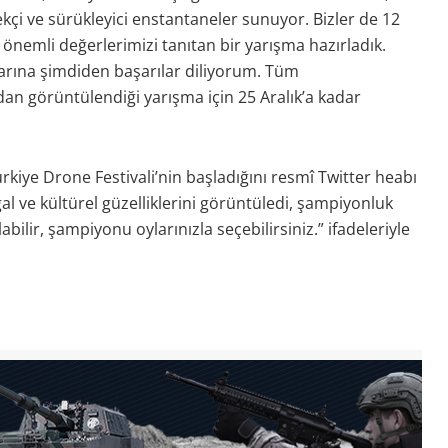
ekçi ve sürükleyici enstantaneler sunuyor. Bizler de 12
e önemli değerlerimizi tanıtan bir yarışma hazırladık.
larına şimdiden başarılar diliyorum. Tüm
dan görüntülendiği yarışma için 25 Aralık’a kadar
rkiye Drone Festivali’nin başladığını resmî Twitter heabı
ğal ve kültürel güzelliklerini görüntüledi, şampiyonluk
abilir, şampiyonu oylarınızla seçebilirsiniz.” ifadeleriyle