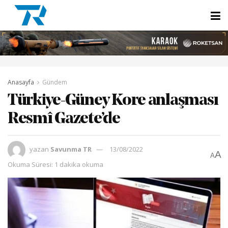
Anasayfa
Gündem
Türkiye-Güney Kore anlaşması
Resmî Gazete’de
yazan
Savunma TR
13/08/2022
A
A
Okuma Süresi: 1 dakika okuma