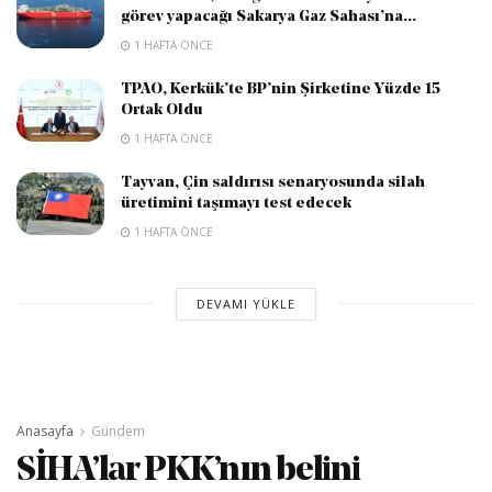
görev yapacağı Sakarya Gaz Sahası’na...
1 HAFTA ÖNCE
TPAO, Kerkük’te BP’nin Şirketine Yüzde 15
Ortak Oldu
1 HAFTA ÖNCE
Tayvan, Çin saldırısı senaryosunda silah
üretimini taşımayı test edecek
1 HAFTA ÖNCE
DEVAMI YÜKLE
Anasayfa
Gündem
SİHA’lar PKK’nın belini