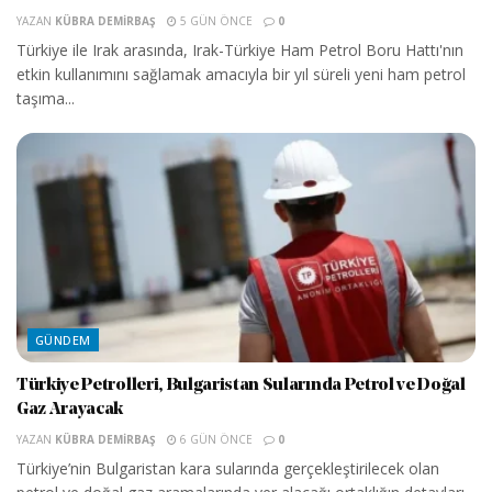
YAZAN
KÜBRA DEMIRBAŞ
5 GÜN ÖNCE
0
Türkiye ile Irak arasında, Irak-Türkiye Ham Petrol Boru Hattı'nın
etkin kullanımını sağlamak amacıyla bir yıl süreli yeni ham petrol
taşıma...
GÜNDEM
Türkiye Petrolleri, Bulgaristan Sularında Petrol ve Doğal
Gaz Arayacak
YAZAN
KÜBRA DEMIRBAŞ
6 GÜN ÖNCE
0
Türkiye’nin Bulgaristan kara sularında gerçekleştirilecek olan