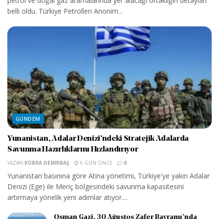
petrol ve doğal gaz aramalarında yer alacağı ortaklığın detayları
belli oldu. Türkiye Petrolleri Anonim...
GÜNDEM
Yunanistan, Adalar Denizi’ndeki Stratejik Adalarda
Savunma Hazırlıklarını Hızlandırıyor
YAZAN
KÜBRA DEMIRBAŞ
6 GÜN ÖNCE
0
Yunanistan basınına göre Atina yönetimi, Türkiye'ye yakın Adalar
Denizi (Ege) ile Meriç bölgesindeki savunma kapasitesini
artırmaya yönelik yeni adımlar atıyor....
Osman Gazi, 30 Ağustos Zafer Bayramı’nda