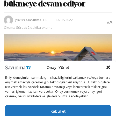
bükmeye devam ediyor
yazan
Savunma TR
13/08/2022
A
A
Okuma Süresi: 2 dakika okuma
Onayı Yönet
En iyi deneyimleri sunmak için, cihaz bilgilerini saklamak ve/veya bunlara
erişmek amacıyla çerezler gibi teknolojiler kullanıyoruz. Bu teknolojilere
izin vermek, bu sitedeki tarama davranışı veya benzersiz kimlikler gibi
verileri işlememize izin verecektir. Onay vermemek veya onayı geri
çekmek, belirli özellikleri ve işlevleri olumsuz etkileyebilir.
Bayraktar TB2’ler terörle mücadelede etkin kullanılmaya
Kabul et
devam ediyor.