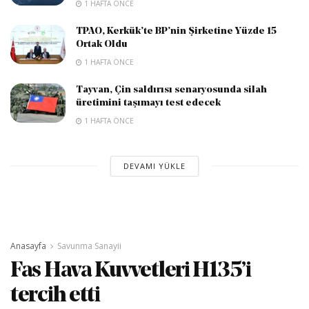
1 HAFTA ÖNCE
TPAO, Kerkük’te BP’nin Şirketine Yüzde 15
Ortak Oldu
1 HAFTA ÖNCE
Tayvan, Çin saldırısı senaryosunda silah
üretimini taşımayı test edecek
1 HAFTA ÖNCE
DEVAMI YÜKLE
Anasayfa
Savunma Sanayii
Fas Hava Kuvvetleri H135’i
tercih etti