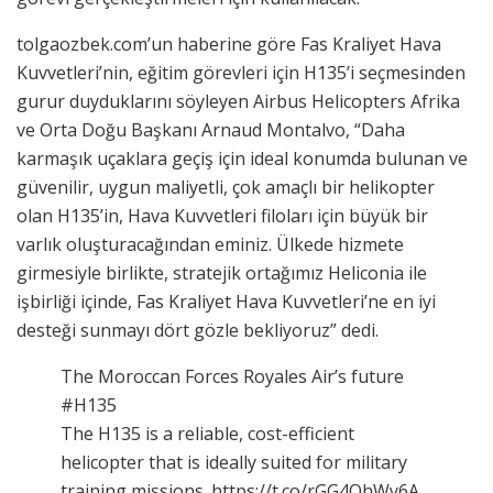
tolgaozbek.com’un haberine göre Fas Kraliyet Hava
Kuvvetleri’nin, eğitim görevleri için H135’i seçmesinden
gurur duyduklarını söyleyen Airbus Helicopters Afrika
ve Orta Doğu Başkanı Arnaud Montalvo, “Daha
karmaşık uçaklara geçiş için ideal konumda bulunan ve
güvenilir, uygun maliyetli, çok amaçlı bir helikopter
olan H135’in, Hava Kuvvetleri filoları için büyük bir
varlık oluşturacağından eminiz. Ülkede hizmete
girmesiyle birlikte, stratejik ortağımız Heliconia ile
işbirliği içinde, Fas Kraliyet Hava Kuvvetleri’ne en iyi
desteği sunmayı dört gözle bekliyoruz” dedi.
The Moroccan Forces Royales Air’s future
#H135
The H135 is a reliable, cost-efficient
helicopter that is ideally suited for military
training missions. https://t.co/rGG4OhWy6A