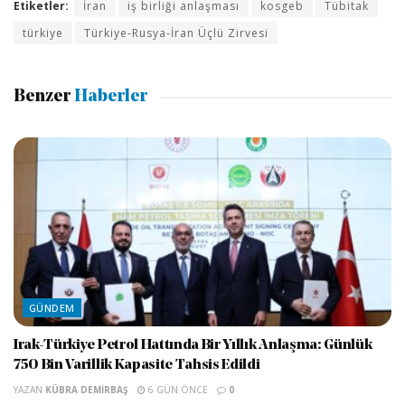
Etiketler:
İran
iş birliği anlaşması
kosgeb
Tübitak
türkiye
Türkiye-Rusya-İran Üçlü Zirvesi
Benzer
Haberler
GÜNDEM
Irak-Türkiye Petrol Hattında Bir Yıllık Anlaşma: Günlük
750 Bin Varillik Kapasite Tahsis Edildi
YAZAN
KÜBRA DEMIRBAŞ
6 GÜN ÖNCE
0