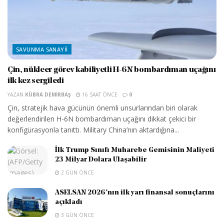
SAVUNMA SANAYII
Çin, nükleer görev kabiliyetli H-6N bombardıman uçağını
ilk kez sergiledi
YAZAN
KÜBRA DEMIRBAŞ
16 SAAT ÖNCE
0
Çin, stratejik hava gücünün önemli unsurlarından biri olarak
değerlendirilen H-6N bombardıman uçağını dikkat çekici bir
konfigürasyonla tanıttı. Military China’nın aktardığına...
İlk Trump Sınıfı Muharebe Gemisinin Maliyeti
23 Milyar Dolara Ulaşabilir
2 GÜN ÖNCE
ASELSAN 2026’nın ilk yarı finansal sonuçlarını
açıkladı
3 GÜN ÖNCE