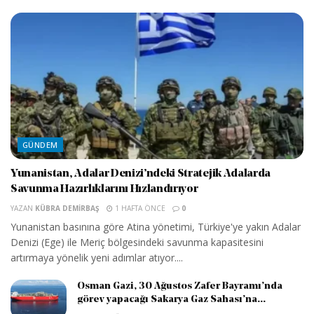
GÜNDEM
Yunanistan, Adalar Denizi’ndeki Stratejik Adalarda
Savunma Hazırlıklarını Hızlandırıyor
YAZAN
KÜBRA DEMIRBAŞ
1 HAFTA ÖNCE
0
Yunanistan basınına göre Atina yönetimi, Türkiye'ye yakın Adalar
Denizi (Ege) ile Meriç bölgesindeki savunma kapasitesini
artırmaya yönelik yeni adımlar atıyor....
Osman Gazi, 30 Ağustos Zafer Bayramı’nda
görev yapacağı Sakarya Gaz Sahası’na...