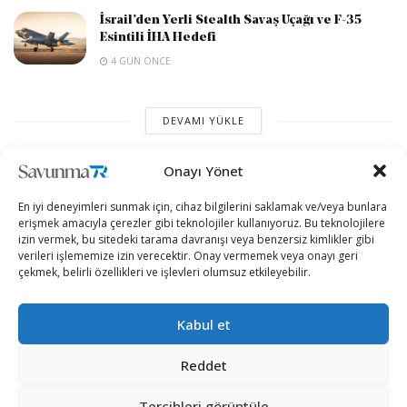
İsrail’den Yerli Stealth Savaş Uçağı ve F-35
Esintili İHA Hedefi
4 GÜN ÖNCE
DEVAMI YÜKLE
Onayı Yönet
En iyi deneyimleri sunmak için, cihaz bilgilerini saklamak ve/veya bunlara
erişmek amacıyla çerezler gibi teknolojiler kullanıyoruz. Bu teknolojilere
izin vermek, bu sitedeki tarama davranışı veya benzersiz kimlikler gibi
verileri işlememize izin verecektir. Onay vermemek veya onayı geri
çekmek, belirli özellikleri ve işlevleri olumsuz etkileyebilir.
“Etkin, Güvenilir, Haberdar”
Kabul et
+90 530 308 17 96
Reddet
Tercihleri görüntüle