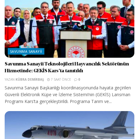
SAVUNMA SANAYII
Savunma Sanayii Teknolojileri Hayvancılık Sektörünün
Hizmetinde: GEKİS Kars’ta tanıtıldı
YAZAN
KÜBRA DEMIRBAŞ
7 SAAT ÖNCE
0
Savunma Sanayii Başkanlığı koordinasyonunda hayata geçirilen
Güvenli Elektronik Küpe ve İzleme Sistemi’nin (GEKİS) Lansman
Programı Kars’ta gerçekleştirildi. Programa Tarım ve...