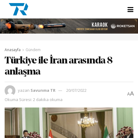
Anasayfa
Gündem
Türkiye ile İran arasında 8
anlaşma
yazan
Savunma TR
20/07/2022
A
A
Okuma Süresi: 2 dakika okuma