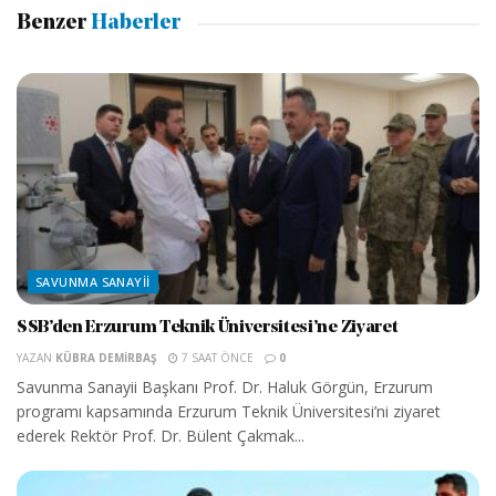
Benzer
Haberler
SAVUNMA SANAYII
SSB’den Erzurum Teknik Üniversitesi’ne Ziyaret
YAZAN
KÜBRA DEMIRBAŞ
7 SAAT ÖNCE
0
Savunma Sanayii Başkanı Prof. Dr. Haluk Görgün, Erzurum
programı kapsamında Erzurum Teknik Üniversitesi’ni ziyaret
ederek Rektör Prof. Dr. Bülent Çakmak...