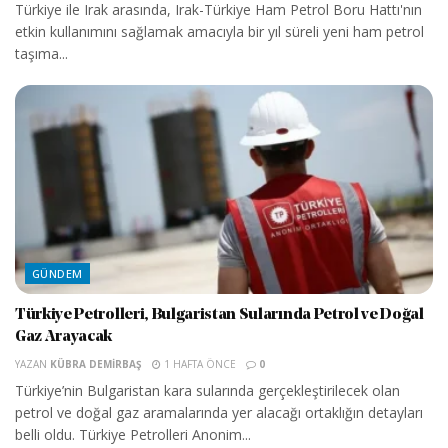
Türkiye ile Irak arasında, Irak-Türkiye Ham Petrol Boru Hattı'nın
etkin kullanımını sağlamak amacıyla bir yıl süreli yeni ham petrol
taşıma...
GÜNDEM
Türkiye Petrolleri, Bulgaristan Sularında Petrol ve Doğal
Gaz Arayacak
YAZAN
KÜBRA DEMIRBAŞ
1 HAFTA ÖNCE
0
Türkiye’nin Bulgaristan kara sularında gerçekleştirilecek olan
petrol ve doğal gaz aramalarında yer alacağı ortaklığın detayları
belli oldu. Türkiye Petrolleri Anonim...