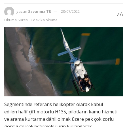
yazan
Savunma TR
20/07/2022
A
A
Okuma Süresi: 2 dakika okuma
Segmentinde referans helikopter olarak kabul
edilen hafif çift motorlu H135, pilotların kamu hizmeti
ve arama kurtarma dâhil olmak üzere pek çok zorlu
görevi gerçekleştirmeleri için kullanılacak.