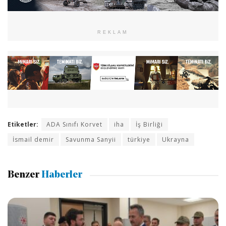
REKLAM
Etiketler:
ADA Sınıfı Korvet
iha
İş Birliği
İsmail demir
Savunma Sanyii
türkiye
Ukrayna
Benzer
Haberler