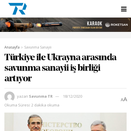
Anasayfa
Savunma Sanayii
Türkiye ile Ukrayna arasında
savunma sanayii iş birliği
artıyor
yazan
Savunma TR
18/12/2020
A
A
Okuma Süresi: 2 dakika okuma