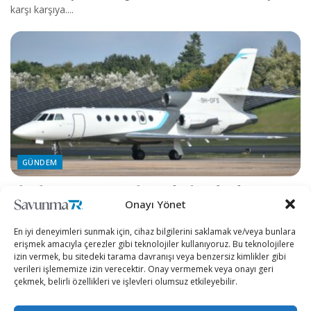
karşı karşıya....
GÜNDEM
Libya heyetini taşıyan Malta merkezli uçak şirketinin
Onayı Yönet
geçmişi dikkat çekiyor
YAZAN
KÜBRA DEMIRBAŞ
8 AY ÖNCE
0
En iyi deneyimleri sunmak için, cihaz bilgilerini saklamak ve/veya bunlara
Libya Ordusu Genelkurmay Başkanı’nı taşıyan özel jetin Ankara
erişmek amacıyla çerezler gibi teknolojiler kullanıyoruz. Bu teknolojilere
izin vermek, bu sitedeki tarama davranışı veya benzersiz kimlikler gibi
yakınlarında düşmesiyle sonuçlanan kazaya ilişkin teknik
verileri işlememize izin verecektir. Onay vermemek veya onayı geri
açıklamalar, uçağın işletici firması Harmony Jets’in...
çekmek, belirli özellikleri ve işlevleri olumsuz etkileyebilir.
Bir Kopuşun Anatomisi: Hindistan, Pakistan ve