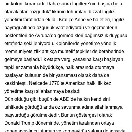
bir koloni kuramadı. Daha sonra İngiltere’nin başına bela
olacak olan “özgürlük” fikrinin tohumları, bizzat İngiliz
yönetimi tarafından ekildi. Kraliçe Anne ve halefleri, İngiliz
bayrağı altında özgürlük vaat ediyordu ve göçmenlerin
beklentileri de Avrupa’da görmedikleri bağımsızlık duygusu
etrafında şekilleniyordu. Kolonilerde yönetime yönelik
memnuniyetsizlik arttıkça muhtelif tepkiler de beraberinde
gelmeye başladı. İlk etapta vergi yasasına karşı başlayan
tepkiler zamanla büyüdükçe, halk arasında oturmaya
başlayan kültürün de bir yansıması olarak daha da
keskinleşti. Neticede 1770’te Amerikan halkı ilk kez
yönetime karşı silahlanmaya başladı.
Dün olduğu gibi bugün de ABD’de halkın kendisini
tehlikede gördüğü anda öz savunma adına silahlanmaya
başvurduğu görülmektedir. Bunun göstergesi olarak
Donald Trump döneminde, yönetim tarafından ortaya
konan ayrıştırıcı tutumun ve koronavirüs salgını dolayısıyla