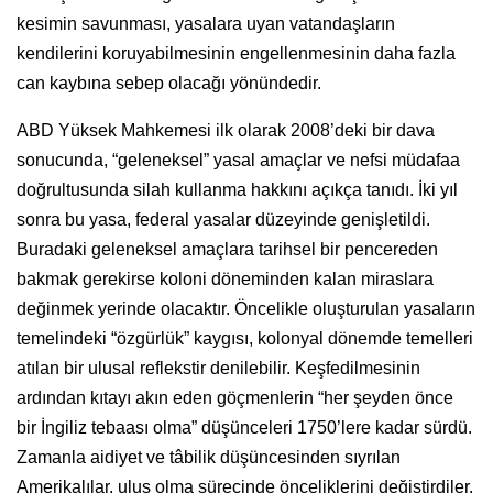
kesimin savunması, yasalara uyan vatandaşların
kendilerini koruyabilmesinin engellenmesinin daha fazla
can kaybına sebep olacağı yönündedir.
ABD Yüksek Mahkemesi ilk olarak 2008’deki bir dava
sonucunda, “geleneksel” yasal amaçlar ve nefsi müdafaa
doğrultusunda silah kullanma hakkını açıkça tanıdı. İki yıl
sonra bu yasa, federal yasalar düzeyinde genişletildi.
Buradaki geleneksel amaçlara tarihsel bir pencereden
bakmak gerekirse koloni döneminden kalan miraslara
değinmek yerinde olacaktır. Öncelikle oluşturulan yasaların
temelindeki “özgürlük” kaygısı, kolonyal dönemde temelleri
atılan bir ulusal reflekstir denilebilir. Keşfedilmesinin
ardından kıtayı akın eden göçmenlerin “her şeyden önce
bir İngiliz tebaası olma” düşünceleri 1750’lere kadar sürdü.
Zamanla aidiyet ve tâbilik düşüncesinden sıyrılan
Amerikalılar, ulus olma sürecinde önceliklerini değiştirdiler.