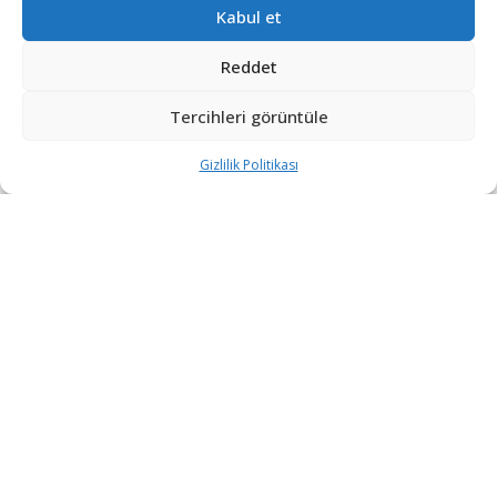
Taliban Arasında Değişen Güç Mimarisi
Kabul et
9 AY ÖNCE
Reddet
Trump’ın Tomahawk Ultimatomunun
Ukrayna’daki Savaşa Etkisi ve Olası Sonuçları
Tercihleri görüntüle
10 AY ÖNCE
Gizlilik Politikası
Sürü İHA teknolojileri harp sahasını nasıl
etkileyecek?
2 YIL ÖNCE
DEVAMI YÜKLE