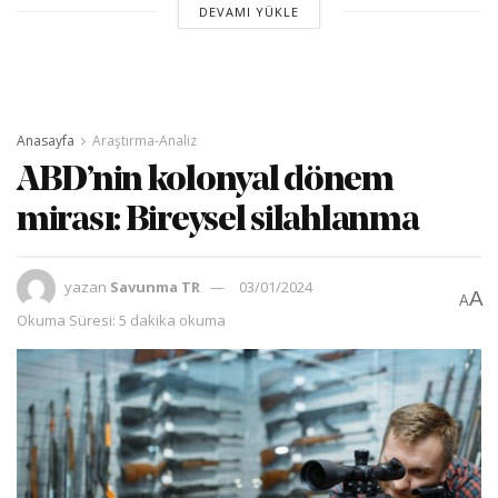
DEVAMI YÜKLE
Anasayfa
Araştırma-Analiz
ABD’nin kolonyal dönem
mirası: Bireysel silahlanma
yazan
Savunma TR
03/01/2024
A
A
Okuma Süresi: 5 dakika okuma