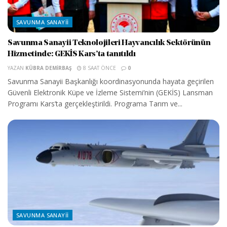
SAVUNMA SANAYII
Savunma Sanayii Teknolojileri Hayvancılık Sektörünün
Hizmetinde: GEKİS Kars’ta tanıtıldı
YAZAN
KÜBRA DEMIRBAŞ
8 SAAT ÖNCE
0
Savunma Sanayii Başkanlığı koordinasyonunda hayata geçirilen
Güvenli Elektronik Küpe ve İzleme Sistemi’nin (GEKİS) Lansman
Programı Kars’ta gerçekleştirildi. Programa Tarım ve...
SAVUNMA SANAYII