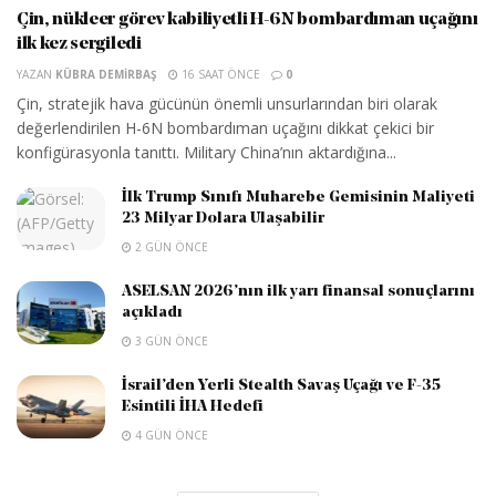
Çin, nükleer görev kabiliyetli H-6N bombardıman uçağını
ilk kez sergiledi
YAZAN
KÜBRA DEMIRBAŞ
16 SAAT ÖNCE
0
Çin, stratejik hava gücünün önemli unsurlarından biri olarak
değerlendirilen H-6N bombardıman uçağını dikkat çekici bir
konfigürasyonla tanıttı. Military China’nın aktardığına...
İlk Trump Sınıfı Muharebe Gemisinin Maliyeti
23 Milyar Dolara Ulaşabilir
2 GÜN ÖNCE
ASELSAN 2026’nın ilk yarı finansal sonuçlarını
açıkladı
3 GÜN ÖNCE
İsrail’den Yerli Stealth Savaş Uçağı ve F-35
Esintili İHA Hedefi
4 GÜN ÖNCE