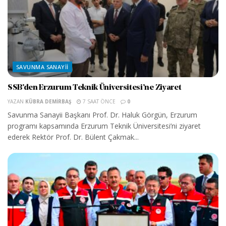
SAVUNMA SANAYII
SSB’den Erzurum Teknik Üniversitesi’ne Ziyaret
YAZAN
KÜBRA DEMIRBAŞ
7 SAAT ÖNCE
0
Savunma Sanayii Başkanı Prof. Dr. Haluk Görgün, Erzurum
programı kapsamında Erzurum Teknik Üniversitesi’ni ziyaret
ederek Rektör Prof. Dr. Bülent Çakmak...