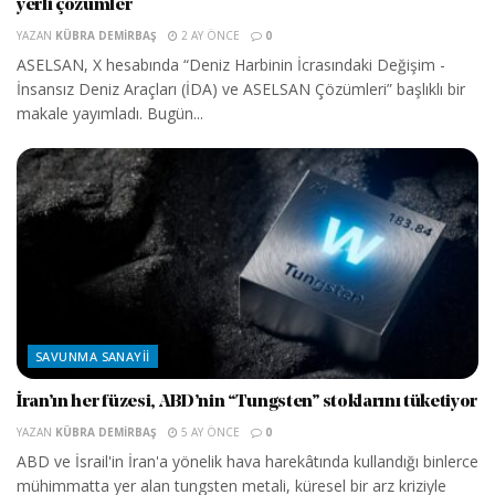
yerli çözümler
YAZAN
KÜBRA DEMIRBAŞ
2 AY ÖNCE
0
ASELSAN, X hesabında “Deniz Harbinin İcrasındaki Değişim -
İnsansız Deniz Araçları (İDA) ve ASELSAN Çözümleri” başlıklı bir
makale yayımladı. Bugün...
SAVUNMA SANAYII
İran’ın her füzesi, ABD’nin “Tungsten” stoklarını tüketiyor
YAZAN
KÜBRA DEMIRBAŞ
5 AY ÖNCE
0
ABD ve İsrail'in İran'a yönelik hava harekâtında kullandığı binlerce
mühimmatta yer alan tungsten metali, küresel bir arz kriziyle