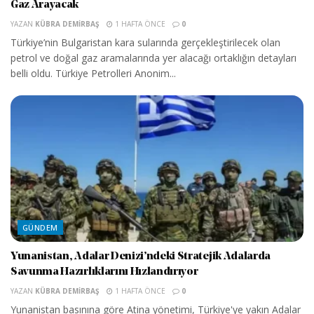
Gaz Arayacak
YAZAN
KÜBRA DEMIRBAŞ
1 HAFTA ÖNCE
0
Türkiye’nin Bulgaristan kara sularında gerçekleştirilecek olan
petrol ve doğal gaz aramalarında yer alacağı ortaklığın detayları
belli oldu. Türkiye Petrolleri Anonim...
GÜNDEM
Yunanistan, Adalar Denizi’ndeki Stratejik Adalarda
Savunma Hazırlıklarını Hızlandırıyor
YAZAN
KÜBRA DEMIRBAŞ
1 HAFTA ÖNCE
0
Yunanistan basınına göre Atina yönetimi, Türkiye'ye yakın Adalar