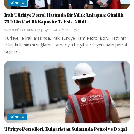
GÜNDEM
Irak-Türkiye Petrol Hattında Bir Yıllık Anlaşma: Günlük
750 Bin Varillik Kapasite Tahsis Edildi
YAZAN
KÜBRA DEMIRBAŞ
1 HAFTA ÖNCE
0
Türkiye ile Irak arasında, Irak-Türkiye Ham Petrol Boru Hattı'nın
etkin kullanımını sağlamak amacıyla bir yıl süreli yeni ham petrol
taşıma...
GÜNDEM
Türkiye Petrolleri, Bulgaristan Sularında Petrol ve Doğal