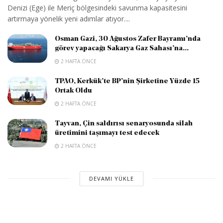
Denizi (Ege) ile Meriç bölgesindeki savunma kapasitesini
artırmaya yönelik yeni adımlar atıyor....
Osman Gazi, 30 Ağustos Zafer Bayramı’nda
görev yapacağı Sakarya Gaz Sahası’na...
2 HAFTA ÖNCE
TPAO, Kerkük’te BP’nin Şirketine Yüzde 15
Ortak Oldu
2 HAFTA ÖNCE
Tayvan, Çin saldırısı senaryosunda silah
üretimini taşımayı test edecek
2 HAFTA ÖNCE
DEVAMI YÜKLE