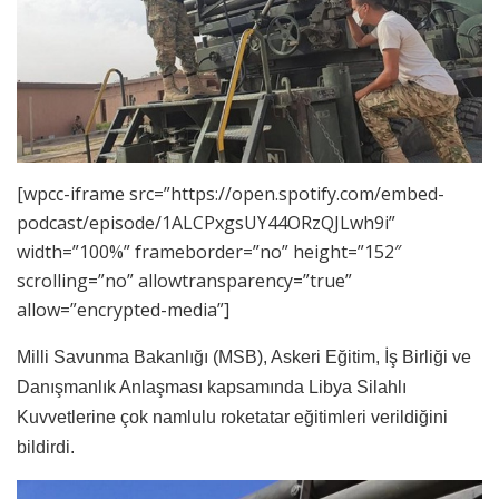
[wpcc-iframe src=”https://open.spotify.com/embed-
podcast/episode/1ALCPxgsUY44ORzQJLwh9i”
width=”100%” frameborder=”no” height=”152″
scrolling=”no” allowtransparency=”true”
allow=”encrypted-media”]
Milli Savunma Bakanlığı (MSB), Askeri Eğitim, İş Birliği ve
Danışmanlık Anlaşması kapsamında Libya Silahlı
Kuvvetlerine çok namlulu roketatar eğitimleri verildiğini
bildirdi.