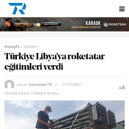
Anasayfa
Gündem
Türkiye Libya’ya roketatar
eğitimleri verdi
yazan
Savunma TR
27/11/2020
A
A
Okuma Süresi: 1 dakika okuma