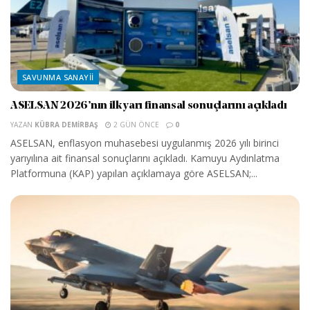
SAVUNMA SANAYII
ASELSAN 2026’nın ilk yarı finansal sonuçlarını açıkladı
YAZAN
KÜBRA DEMIRBAŞ
2 GÜN ÖNCE
0
ASELSAN, enflasyon muhasebesi uygulanmış 2026 yılı birinci
yarıyılına ait finansal sonuçlarını açıkladı. Kamuyu Aydınlatma
Platformuna (KAP) yapılan açıklamaya göre ASELSAN;...