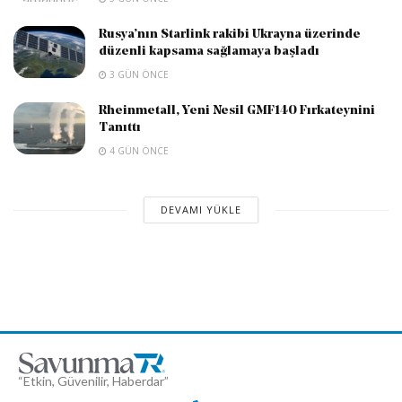
Rusya’nın Starlink rakibi Ukrayna üzerinde
düzenli kapsama sağlamaya başladı
3 GÜN ÖNCE
Rheinmetall, Yeni Nesil GMF140 Fırkateynini
Tanıttı
4 GÜN ÖNCE
DEVAMI YÜKLE
“Etkin, Güvenilir, Haberdar”