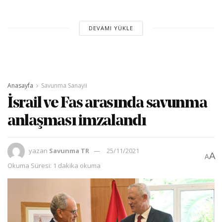
DEVAMI YÜKLE
Anasayfa
Savunma Sanayii
İsrail ve Fas arasında savunma
anlaşması imzalandı
yazan
Savunma TR
25/11/2021
A
A
Okuma Süresi: 1 dakika okuma