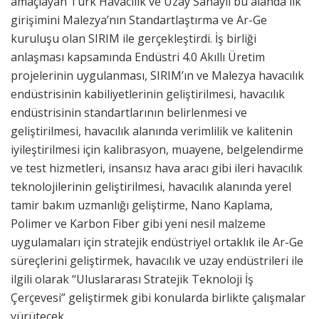
amaçlayan Türk Havacılık ve Uzay Sanayii bu alanda ilk
girişimini Malezya’nın Standartlaştırma ve Ar-Ge
kuruluşu olan SIRIM ile gerçekleştirdi. İş birliği
anlaşması kapsamında Endüstri 4.0 Akıllı Üretim
projelerinin uygulanması, SIRIM’ın ve Malezya havacılık
endüstrisinin kabiliyetlerinin geliştirilmesi, havacılık
endüstrisinin standartlarının belirlenmesi ve
geliştirilmesi, havacılık alanında verimlilik ve kalitenin
iyileştirilmesi için kalibrasyon, muayene, belgelendirme
ve test hizmetleri, insansız hava aracı gibi ileri havacılık
teknolojilerinin geliştirilmesi, havacılık alanında yerel
tamir bakım uzmanlığı geliştirme, Nano Kaplama,
Polimer ve Karbon Fiber gibi yeni nesil malzeme
uygulamaları için stratejik endüstriyel ortaklık ile Ar-Ge
süreçlerini geliştirmek, havacılık ve uzay endüstrileri ile
ilgili olarak “Uluslararası Stratejik Teknoloji İş
Çerçevesi” geliştirmek gibi konularda birlikte çalışmalar
yürütecek.