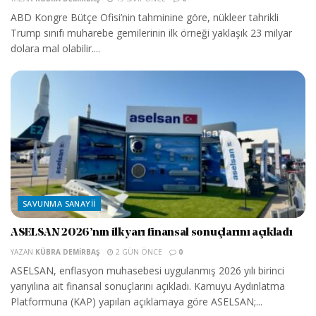
ABD Kongre Bütçe Ofisi’nin tahminine göre, nükleer tahrikli
Trump sınıfı muharebe gemilerinin ilk örneği yaklaşık 23 milyar
dolara mal olabilir....
SAVUNMA SANAYII
ASELSAN 2026’nın ilk yarı finansal sonuçlarını açıkladı
YAZAN
KÜBRA DEMIRBAŞ
2 GÜN ÖNCE
0
ASELSAN, enflasyon muhasebesi uygulanmış 2026 yılı birinci
yarıyılına ait finansal sonuçlarını açıkladı. Kamuyu Aydınlatma
Platformuna (KAP) yapılan açıklamaya göre ASELSAN;...