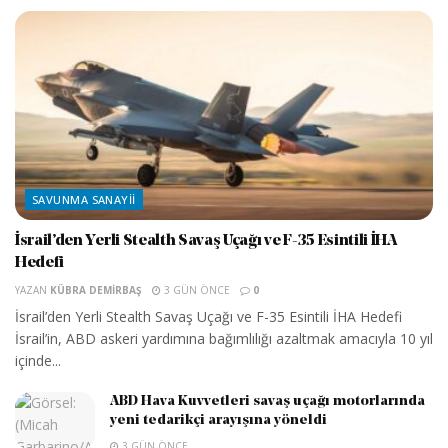
SAVUNMA SANAYII
İsrail’den Yerli Stealth Savaş Uçağı ve F-35 Esintili İHA
Hedefi
YAZAN
KÜBRA DEMIRBAŞ
3 GÜN ÖNCE
0
İsrail’den Yerli Stealth Savaş Uçağı ve F-35 Esintili İHA Hedefi
İsrail’in, ABD askeri yardımına bağımlılığı azaltmak amacıyla 10 yıl
içinde...
ABD Hava Kuvvetleri savaş uçağı motorlarında
yeni tedarikçi arayışına yöneldi
3 GÜN ÖNCE