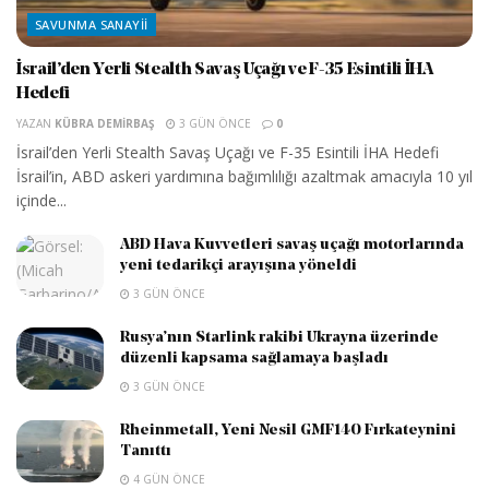
SAVUNMA SANAYII
İsrail’den Yerli Stealth Savaş Uçağı ve F-35 Esintili İHA
Hedefi
YAZAN
KÜBRA DEMIRBAŞ
3 GÜN ÖNCE
0
İsrail’den Yerli Stealth Savaş Uçağı ve F-35 Esintili İHA Hedefi
İsrail’in, ABD askeri yardımına bağımlılığı azaltmak amacıyla 10 yıl
içinde...
ABD Hava Kuvvetleri savaş uçağı motorlarında
yeni tedarikçi arayışına yöneldi
3 GÜN ÖNCE
Rusya’nın Starlink rakibi Ukrayna üzerinde
düzenli kapsama sağlamaya başladı
3 GÜN ÖNCE
Rheinmetall, Yeni Nesil GMF140 Fırkateynini
Tanıttı
4 GÜN ÖNCE