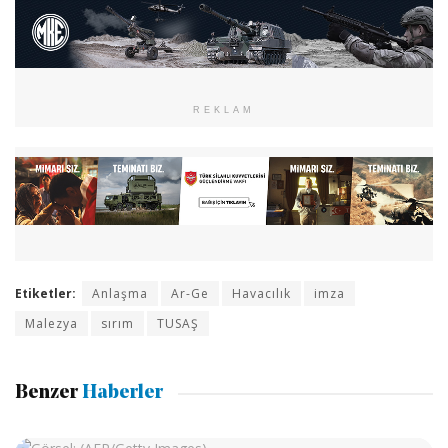
REKLAM
Etiketler:
Anlaşma
Ar-Ge
Havacılık
imza
Malezya
sırım
TUSAŞ
Benzer
Haberler