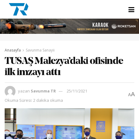
Anasayfa
Savunma Sanayii
TUSAŞ Malezya’daki ofisinde
ilk imzayı attı
yazan
Savunma TR
25/11/2021
A
A
Okuma Süresi: 2 dakika okuma