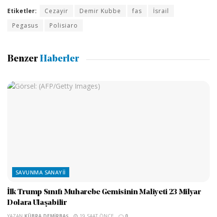
Etiketler:
Cezayir
Demir Kubbe
fas
İsrail
Pegasus
Polisiaro
Benzer
Haberler
SAVUNMA SANAYII
İlk Trump Sınıfı Muharebe Gemisinin Maliyeti 23 Milyar
Dolara Ulaşabilir
YAZAN
KÜBRA DEMIRBAŞ
19 SAAT ÖNCE
0