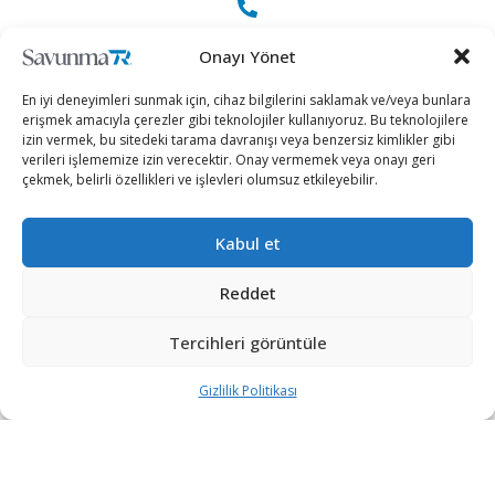
+90 530 308 17 96
Onayı Yönet
En iyi deneyimleri sunmak için, cihaz bilgilerini saklamak ve/veya bunlara
iletisim@savunmatr.com
erişmek amacıyla çerezler gibi teknolojiler kullanıyoruz. Bu teknolojilere
izin vermek, bu sitedeki tarama davranışı veya benzersiz kimlikler gibi
verileri işlememize izin verecektir. Onay vermemek veya onayı geri
çekmek, belirli özellikleri ve işlevleri olumsuz etkileyebilir.
2026 © Savunma TR. Tüm Hakları Saklıdır.
Kabul et
Savunma Sanayii
Kategoriler
SavunmaTR
Reddet
Hava Platformları
Siber Güvenlik
Hakkımızda
Kara Platformları
Teknoloji
Kariyer
Tercihleri görüntüle
Deniz Platformları
Röportajlar
Gizlilik Politikası
Gizlilik Politikası
İnsansız Sistemler
Politika
Künye
Silah Sistemleri
Dosya Haber
İletişim
Radar ve
Rapor & İnfografik
Elektronik Harp