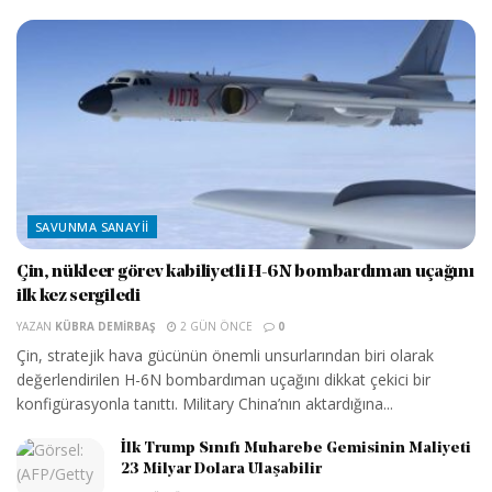
SAVUNMA SANAYII
Çin, nükleer görev kabiliyetli H-6N bombardıman uçağını
ilk kez sergiledi
YAZAN
KÜBRA DEMIRBAŞ
2 GÜN ÖNCE
0
Çin, stratejik hava gücünün önemli unsurlarından biri olarak
değerlendirilen H-6N bombardıman uçağını dikkat çekici bir
konfigürasyonla tanıttı. Military China’nın aktardığına...
İlk Trump Sınıfı Muharebe Gemisinin Maliyeti
23 Milyar Dolara Ulaşabilir