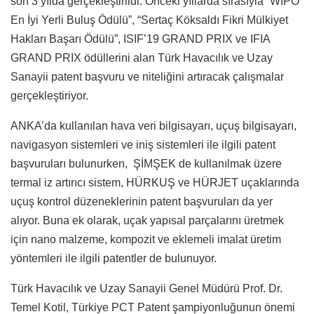
son 3 yılda gerçekleştirildi. Önceki yıllarda sırasıyla “WIPO
En İyi Yerli Buluş Ödülü”, “Sertaç Köksaldı Fikri Mülkiyet
Hakları Başarı Ödülü”, ISIF’19 GRAND PRIX ve IFIA
GRAND PRIX ödüllerini alan Türk Havacılık ve Uzay
Sanayii patent başvuru ve niteliğini artıracak çalışmalar
gerçekleştiriyor.
ANKA’da kullanılan hava veri bilgisayarı, uçuş bilgisayarı,
navigasyon sistemleri ve iniş sistemleri ile ilgili patent
başvuruları bulunurken, ŞİMŞEK de kullanılmak üzere
termal iz artırıcı sistem, HÜRKUŞ ve HÜRJET uçaklarında
uçuş kontrol düzeneklerinin patent başvuruları da yer
alıyor. Buna ek olarak, uçak yapısal parçalarını üretmek
için nano malzeme, kompozit ve eklemeli imalat üretim
yöntemleri ile ilgili patentler de bulunuyor.
Türk Havacılık ve Uzay Sanayii Genel Müdürü Prof. Dr.
Temel Kotil, Türkiye PCT Patent şampiyonluğunun önemi