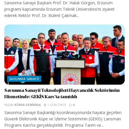
Savunma Sanayii Başkanı Prof. Dr. Haluk Görgün, Erzurum
programı kapsamında Erzurum Teknik Üniversitesi’ni ziyaret
ederek Rektör Prof. Dr. Bülent Çakmak...
SAVUNMA SANAYII
Savunma Sanayii Teknolojileri Hayvancılık Sektörünün
Hizmetinde: GEKİS Kars’ta tanıtıldı
YAZAN
KÜBRA DEMIRBAŞ
1 GÜN ÖNCE
0
Savunma Sanayii Başkanlığı koordinasyonunda hayata geçirilen
Güvenli Elektronik Küpe ve İzleme Sistemi’nin (GEKİS) Lansman
Programı Kars’ta gerçekleştirildi. Programa Tarım ve...