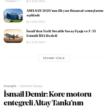
3 GÜN ÖNCE
ASELSAN 2026’nın ilk yarı finansal sonuçlarını
açıkladı
4 GÜN ÖNCE
İsrail’den Yerli Stealth Savaş Uçağı ve F-35
Esintili İHA Hedefi
5 GÜN ÖNCE
DEVAMI YÜKLE
Anasayfa
Savunma Sanayii
İsmail Demir: Kore motoru
entegreli Altay Tankı’nın