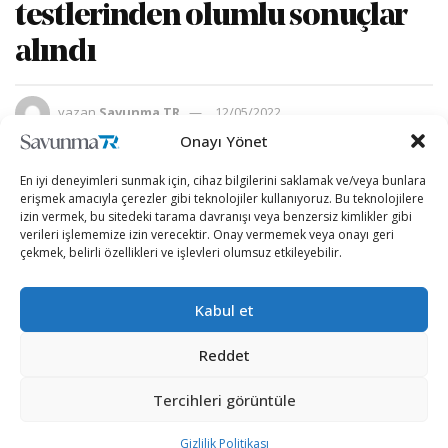
testlerinden olumlu sonuçlar
alındı
yazan
Savunma TR
12/05/2022
A
A
Onayı Yönet
Okuma Süresi: 6 dakika okuma
En iyi deneyimleri sunmak için, cihaz bilgilerini saklamak ve/veya bunlara
erişmek amacıyla çerezler gibi teknolojiler kullanıyoruz. Bu teknolojilere
izin vermek, bu sitedeki tarama davranışı veya benzersiz kimlikler gibi
verileri işlememize izin verecektir. Onay vermemek veya onayı geri
çekmek, belirli özellikleri ve işlevleri olumsuz etkileyebilir.
Kabul et
Reddet
Tercihleri görüntüle
Savunma Sanayii Başkanı Prof. Dr. İsmail Demir, NTV
Gizlilik Politikası