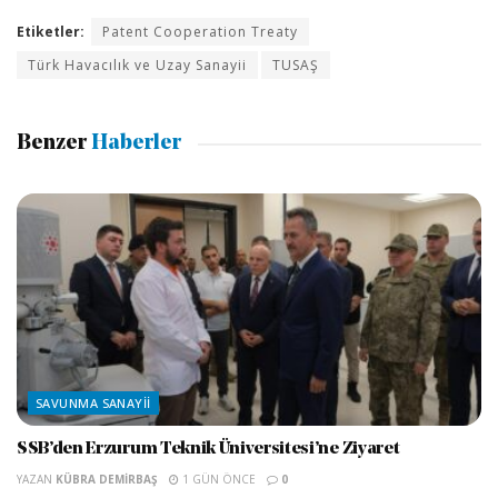
Etiketler:
Patent Cooperation Treaty
Türk Havacılık ve Uzay Sanayii
TUSAŞ
Benzer
Haberler
SAVUNMA SANAYII
SSB’den Erzurum Teknik Üniversitesi’ne Ziyaret
YAZAN
KÜBRA DEMIRBAŞ
1 GÜN ÖNCE
0