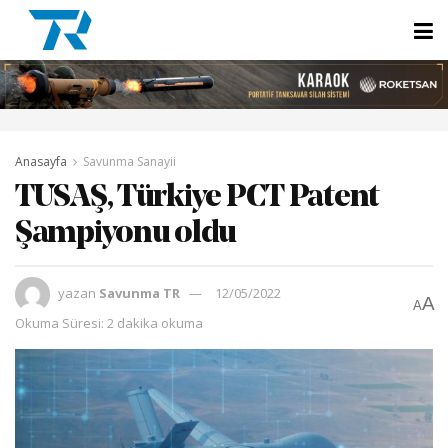
Anasayfa
Savunma Sanayii
TUSAŞ, Türkiye PCT Patent
Şampiyonu oldu
yazan
Savunma TR
12/05/2022
A
A
Okuma Süresi: 2 dakika okuma