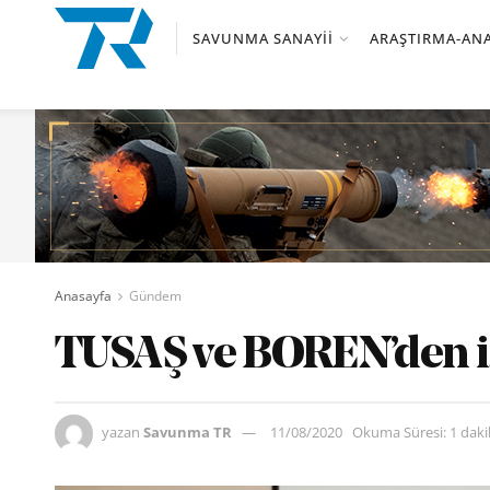
SAVUNMA SANAYII
ARAŞTIRMA-ANA
Anasayfa
Gündem
TUSAŞ ve BOREN’den iş
yazan
Savunma TR
11/08/2020
Okuma Süresi: 1 dak