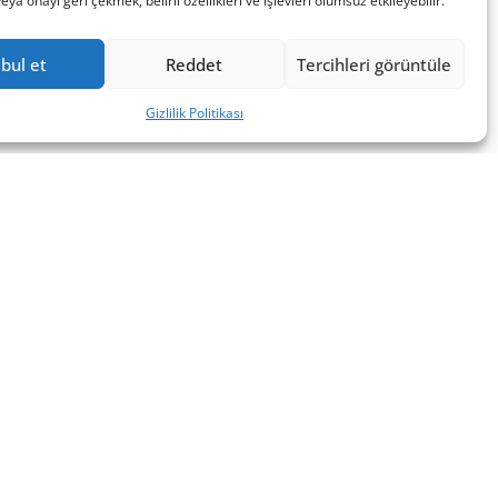
a onayı geri çekmek, belirli özellikleri ve işlevleri olumsuz etkileyebilir.
bul et
Reddet
Tercihleri görüntüle
Gizlilik Politikası