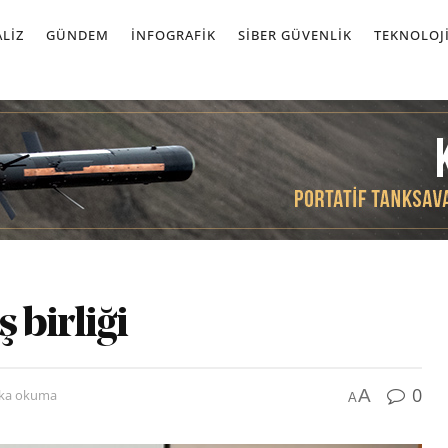
LIZ
GÜNDEM
İNFOGRAFIK
SIBER GÜVENLIK
TEKNOLOJ
 birliği
0
A
ika okuma
A