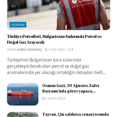
GÜNDEM
Türkiye Petrolleri, Bulgaristan Sularında Petrol ve
Doğal Gaz Arayacak
YAZAN
KÜBRA DEMIRBAŞ
7 GÜN ÖNCE
0
Türkiye’nin Bulgaristan kara sularında
gerçekleştirilecek olan petrol ve doğal gaz
aramalarında yer alacağı ortaklığın detayları belli...
Osman Gazi, 30 Ağustos Zafer
Bayramı’nda görev yapaca...
1 HAFTA ÖNCE
Tayvan, Çin saldırısı senaryosunda