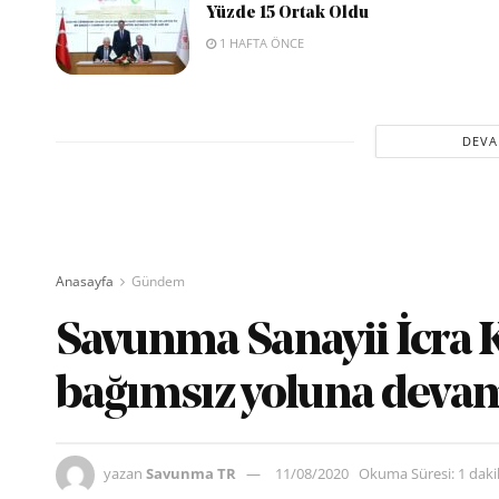
Yüzde 15 Ortak Oldu
1 HAFTA ÖNCE
DEVA
Anasayfa
Gündem
Savunma Sanayii İcra 
bağımsız yoluna devam
yazan
Savunma TR
11/08/2020
Okuma Süresi: 1 dak