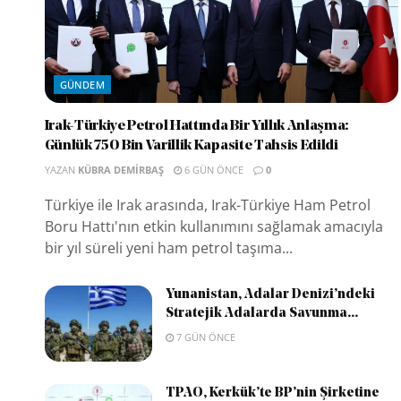
GÜNDEM
Irak-Türkiye Petrol Hattında Bir Yıllık Anlaşma:
Günlük 750 Bin Varillik Kapasite Tahsis Edildi
YAZAN
KÜBRA DEMIRBAŞ
6 GÜN ÖNCE
0
Türkiye ile Irak arasında, Irak-Türkiye Ham Petrol
Boru Hattı'nın etkin kullanımını sağlamak amacıyla
bir yıl süreli yeni ham petrol taşıma...
Yunanistan, Adalar Denizi’ndeki
Stratejik Adalarda Savunma...
7 GÜN ÖNCE
TPAO, Kerkük’te BP’nin Şirketine