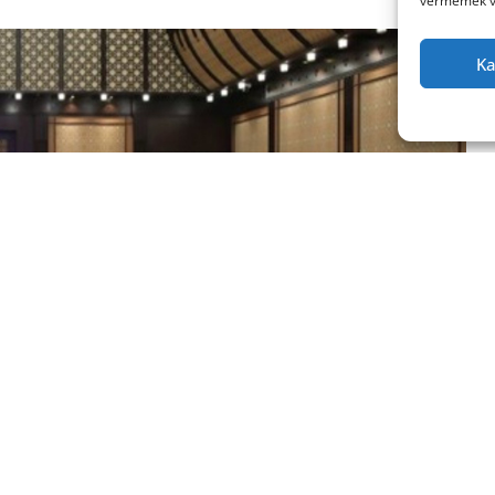
vermemek vey
Ka