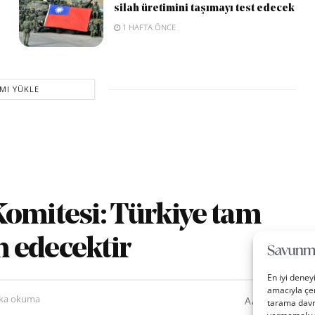
silah üretimini taşımayı test edecek
1 HAFTA ÖNCE
MI YÜKLE
Komitesi: Türkiye tam
 edecektir
En iyi deney
amacıyla çer
0
A
ika okuma
A
tarama davra