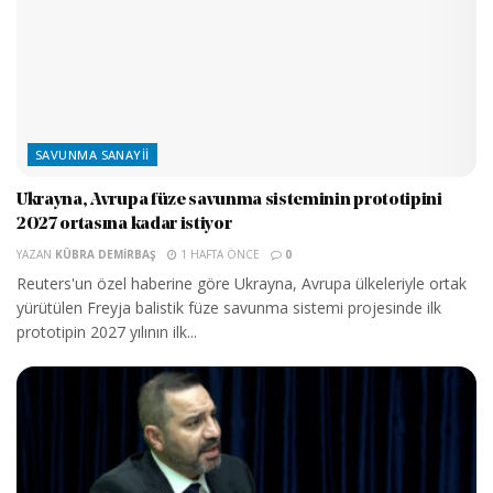
SAVUNMA SANAYII
Ukrayna, Avrupa füze savunma sisteminin prototipini
2027 ortasına kadar istiyor
YAZAN
KÜBRA DEMIRBAŞ
1 HAFTA ÖNCE
0
Reuters'un özel haberine göre Ukrayna, Avrupa ülkeleriyle ortak
yürütülen Freyja balistik füze savunma sistemi projesinde ilk
prototipin 2027 yılının ilk...