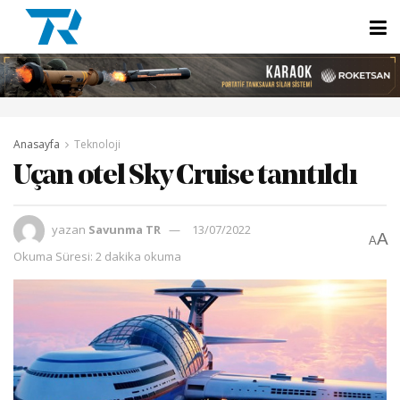
Anasayfa
Teknoloji
Uçan otel Sky Cruise tanıtıldı
yazan
Savunma TR
13/07/2022
A
A
Okuma Süresi: 2 dakika okuma