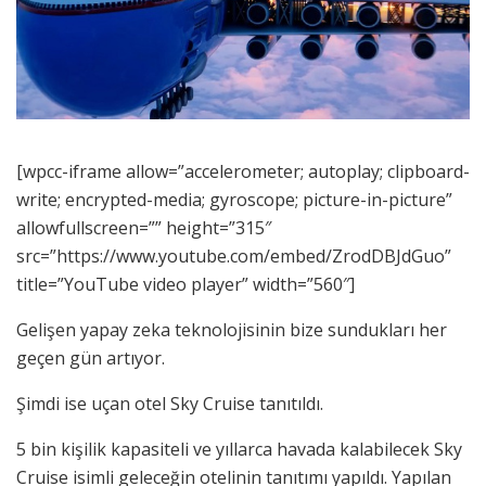
[wpcc-iframe allow=”accelerometer; autoplay; clipboard-
write; encrypted-media; gyroscope; picture-in-picture”
allowfullscreen=”” height=”315″
src=”https://www.youtube.com/embed/ZrodDBJdGuo”
title=”YouTube video player” width=”560″]
Gelişen yapay zeka teknolojisinin bize sundukları her
geçen gün artıyor.
Şimdi ise uçan otel Sky Cruise tanıtıldı.
5 bin kişilik kapasiteli ve yıllarca havada kalabilecek Sky
Cruise isimli geleceğin otelinin tanıtımı yapıldı. Yapılan