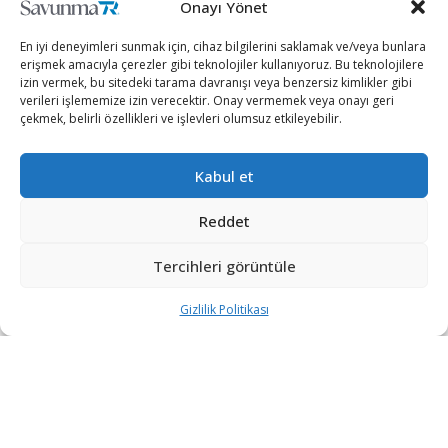
Onayı Yönet
En iyi deneyimleri sunmak için, cihaz bilgilerini saklamak ve/veya bunlara
erişmek amacıyla çerezler gibi teknolojiler kullanıyoruz. Bu teknolojilere
izin vermek, bu sitedeki tarama davranışı veya benzersiz kimlikler gibi
verileri işlememize izin verecektir. Onay vermemek veya onayı geri
çekmek, belirli özellikleri ve işlevleri olumsuz etkileyebilir.
Kabul et
Reddet
Rusya’nın başkenti Moskova’daki Sulh Mahkemesi, Rus
vatandaşlarının kişisel verilerini Rusya merkezli
Tercihleri görüntüle
sunucularda saklamayı reddettiği için ABD merkezli
Gizlilik Politikası
teknoloji devi Apple’a 2 milyon ruble (33 bin 900 dolar)
para cezası verdi.
Apple konuya ilişkin yorum talebine yanıt vermedi.
Rusya, ordusunu 24 Şubat’ta Ukrayna’ya