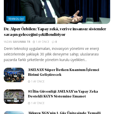
TEKNOLOJI
Dr. Alper Özbilen: Yapay zekâ, veri ve insansız sistemler
savaşın geleceğini şekillendiriyor
YAZAN
SAVUNMA TR
1 AY ÖNCE
0
Derin teknoloji uygulamaları, inovasyon yönetimi ve enerji
sektörlerinde yaklaşık 30 yıllık deneyime sahip; uluslararası
pazarda farklı şirketlerde yönetim kurulu üyelikleri...
ASELSAN Süper İletken Kuantum İşlemci
Birimi Geliştirecek
1 AY ÖNCE
81 İlin Güvenliği ASELSAN’ın Yapay Zeka
Destekli KGYS Sistemine Emanet
1 AY ÖNCE
Akkuyu NGS’nin 1. Güç Ünitesinde Temsili