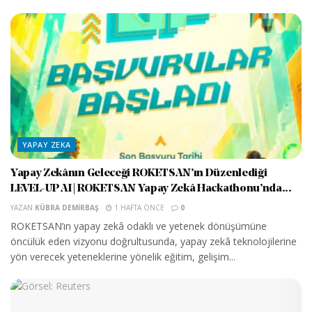
YAPAY ZEKA
Yapay Zekânın Geleceği ROKETSAN’ın Düzenlediği
LEVEL-UP AI | ROKETSAN Yapay Zekâ Hackathonu’nda...
YAZAN
KÜBRA DEMIRBAŞ
1 HAFTA ÖNCE
0
ROKETSAN’ın yapay zekâ odaklı ve yetenek dönüşümüne
öncülük eden vizyonu doğrultusunda, yapay zekâ teknolojilerine
yön verecek yeteneklerine yönelik eğitim, gelişim...