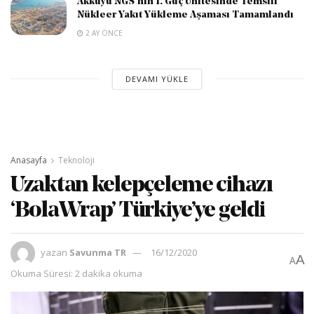
Akkuyu NGS’nin 1. Güç Ünitesinde Temsili
Nükleer Yakıt Yükleme Aşaması Tamamlandı
2 AY ÖNCE
DEVAMI YÜKLE
Anasayfa
Teknoloji
Uzaktan kelepçeleme cihazı
‘BolaWrap’ Türkiye’ye geldi
yazan
Savunma TR
16/12/2020
A
A
Okuma Süresi: 2 dakika okuma