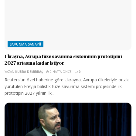
SAVUNMA SANAYII
Ukrayna, Avrupa füze savunma sisteminin prototipini
2027 ortasına kadar istiyor
YAZAN
KÜBRA DEMIRBAŞ
2 HAFTA ÖNCE
0
Reuters'un özel haberine göre Ukrayna, Avrupa ülkeleriyle ortak
yürütülen Freyja balistik füze savunma sistemi projesinde ilk
prototipin 2027 yılının ilk...