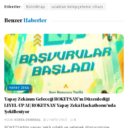
Etiketler:
BoloWrap
uzaktan kelepçeleme cihazı
Benzer
Haberler
YAPAY ZEKA
Yapay Zekânın Geleceği ROKETSAN’ın Düzenlediği
LEVEL-UP AI | ROKETSAN Yapay Zekâ Hackathonu’nda
Şekilleniyor
YAZAN
KÜBRA DEMIRBAŞ
2 HAFTA ÖNCE
0
ROKETSAN’ın yapay zekâ odaklı ve yetenek dönüşümüne