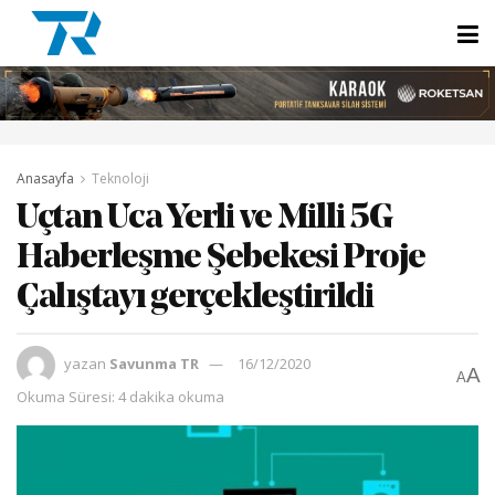
Anasayfa
Teknoloji
Uçtan Uca Yerli ve Milli 5G
Haberleşme Şebekesi Proje
Çalıştayı gerçekleştirildi
yazan
Savunma TR
16/12/2020
A
A
Okuma Süresi: 4 dakika okuma