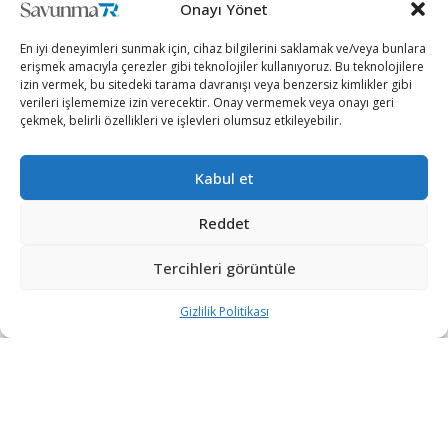
Onayı Yönet
81 İlin Güvenliği ASELSAN’ın Yapay Zeka
En iyi deneyimleri sunmak için, cihaz bilgilerini saklamak ve/veya bunlara
Destekli KGYS Sistemine Emanet
erişmek amacıyla çerezler gibi teknolojiler kullanıyoruz. Bu teknolojilere
2 AY ÖNCE
izin vermek, bu sitedeki tarama davranışı veya benzersiz kimlikler gibi
verileri işlememize izin verecektir. Onay vermemek veya onayı geri
Akkuyu NGS’nin 1. Güç Ünitesinde Temsili
çekmek, belirli özellikleri ve işlevleri olumsuz etkileyebilir.
Nükleer Yakıt Yükleme Aşaması Tamamlandı
2 AY ÖNCE
Kabul et
Reddet
DEVAMI YÜKLE
Tercihleri görüntüle
Gizlilik Politikası
“Etkin, Güvenilir, Haberdar”