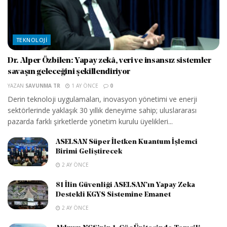
TEKNOLOJI
Dr. Alper Özbilen: Yapay zekâ, veri ve insansız sistemler
savaşın geleceğini şekillendiriyor
YAZAN
SAVUNMA TR
1 AY ÖNCE
0
Derin teknoloji uygulamaları, inovasyon yönetimi ve enerji
sektörlerinde yaklaşık 30 yıllık deneyime sahip; uluslararası
pazarda farklı şirketlerde yönetim kurulu üyelikleri...
ASELSAN Süper İletken Kuantum İşlemci
Birimi Geliştirecek
2 AY ÖNCE
81 İlin Güvenliği ASELSAN’ın Yapay Zeka
Destekli KGYS Sistemine Emanet
2 AY ÖNCE