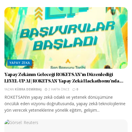
YAPAY ZEKA
Yapay Zekânın Geleceği ROKETSAN’ın Düzenlediği
LEVEL-UP AI | ROKETSAN Yapay Zekâ Hackathonu’nda...
YAZAN
KÜBRA DEMIRBAŞ
2 HAFTA ÖNCE
0
ROKETSAN’ın yapay zekâ odaklı ve yetenek dönüşümüne
öncülük eden vizyonu doğrultusunda, yapay zekâ teknolojilerine
yön verecek yeteneklerine yönelik eğitim, gelişim...