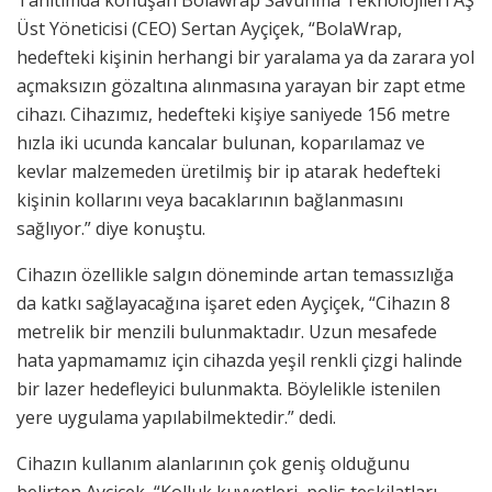
Tanıtımda konuşan Bolawrap Savunma Teknolojileri AŞ
Üst Yöneticisi (CEO) Sertan Ayçiçek, “BolaWrap,
hedefteki kişinin herhangi bir yaralama ya da zarara yol
açmaksızın gözaltına alınmasına yarayan bir zapt etme
cihazı. Cihazımız, hedefteki kişiye saniyede 156 metre
hızla iki ucunda kancalar bulunan, koparılamaz ve
kevlar malzemeden üretilmiş bir ip atarak hedefteki
kişinin kollarını veya bacaklarının bağlanmasını
sağlıyor.” diye konuştu.
Cihazın özellikle salgın döneminde artan temassızlığa
da katkı sağlayacağına işaret eden Ayçiçek, “Cihazın 8
metrelik bir menzili bulunmaktadır. Uzun mesafede
hata yapmamamız için cihazda yeşil renkli çizgi halinde
bir lazer hedefleyici bulunmakta. Böylelikle istenilen
yere uygulama yapılabilmektedir.” dedi.
Cihazın kullanım alanlarının çok geniş olduğunu