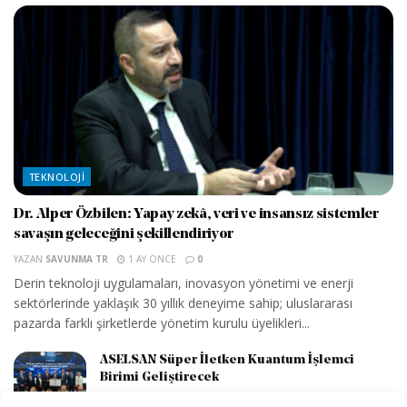
TEKNOLOJI
Dr. Alper Özbilen: Yapay zekâ, veri ve insansız sistemler
savaşın geleceğini şekillendiriyor
YAZAN
SAVUNMA TR
1 AY ÖNCE
0
Derin teknoloji uygulamaları, inovasyon yönetimi ve enerji
sektörlerinde yaklaşık 30 yıllık deneyime sahip; uluslararası
pazarda farklı şirketlerde yönetim kurulu üyelikleri...
ASELSAN Süper İletken Kuantum İşlemci
Birimi Geliştirecek
2 AY ÖNCE