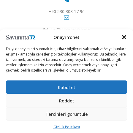
+90 530 308 17 96
iletisim@savunmatr.com
Onayı Yönet
En iyi deneyimleri sunmak için, cihaz bilgilerini saklamak ve/veya bunlara
erişmek amacıyla çerezler gibi teknolojiler kullanıyoruz. Bu teknolojilere
2026 © Savunma TR. Tüm Hakları Saklıdır.
izin vermek, bu sitedeki tarama davranışı veya benzersiz kimlikler gibi
verileri işlememize izin verecektir. Onay vermemek veya onayı geri
çekmek, belirli özellikleri ve işlevleri olumsuz etkileyebilir.
Savunma Sanayii
Kategoriler
SavunmaTR
Hava Platformları
Siber Güvenlik
Hakkımızda
Kara Platformları
Teknoloji
Kariyer
Kabul et
Deniz Platformları
Röportajlar
Gizlilik Politikası
Reddet
İnsansız Sistemler
Politika
Künye
Silah Sistemleri
Dosya Haber
İletişim
Tercihleri görüntüle
Radar ve
Rapor & İnfografik
Gizlilik Politikası
Elektronik Harp
SavunmaTR Plus