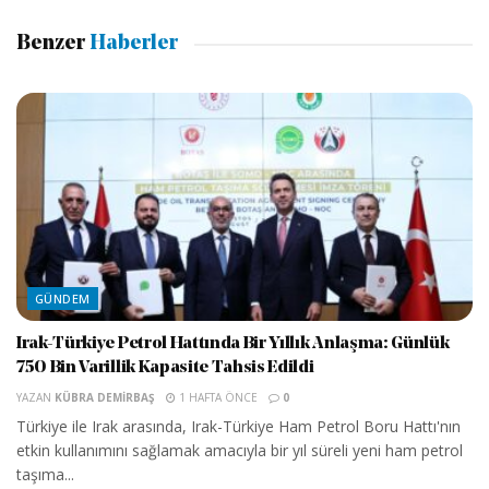
Benzer
Haberler
GÜNDEM
Irak-Türkiye Petrol Hattında Bir Yıllık Anlaşma: Günlük
750 Bin Varillik Kapasite Tahsis Edildi
YAZAN
KÜBRA DEMIRBAŞ
1 HAFTA ÖNCE
0
Türkiye ile Irak arasında, Irak-Türkiye Ham Petrol Boru Hattı'nın
etkin kullanımını sağlamak amacıyla bir yıl süreli yeni ham petrol
taşıma...