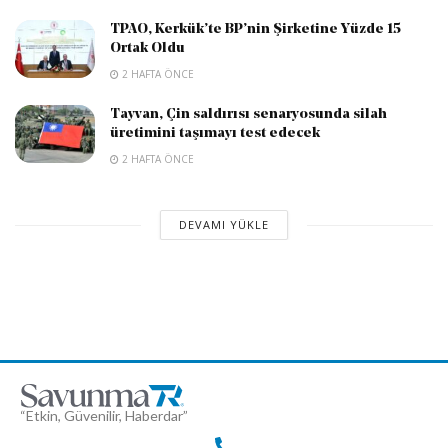
TPAO, Kerkük’te BP’nin Şirketine Yüzde 15
Ortak Oldu
2 HAFTA ÖNCE
Tayvan, Çin saldırısı senaryosunda silah
üretimini taşımayı test edecek
2 HAFTA ÖNCE
DEVAMI YÜKLE
“Etkin, Güvenilir, Haberdar”