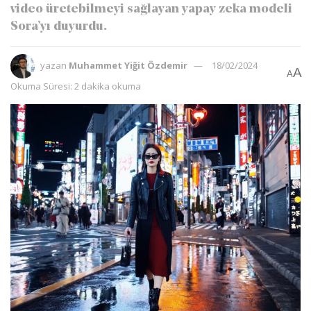
video üretebilmeyi sağlayan yapay zeka modeli
Sora’yı duyurdu.
yazan
Muhammet Yiğit Özdemir
18/02/2024
A
A
Okuma Süresi: 2 dakika okuma