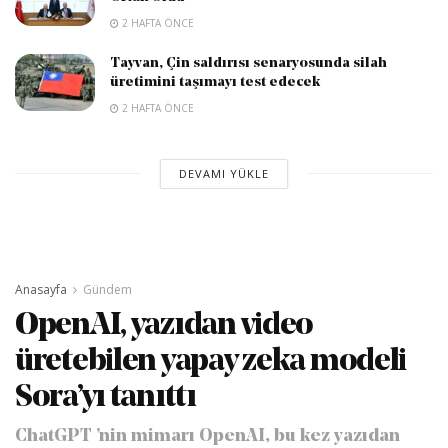
2 HAFTA ÖNCE
Tayvan, Çin saldırısı senaryosunda silah
üretimini taşımayı test edecek
2 HAFTA ÖNCE
DEVAMI YÜKLE
Anasayfa
Gündem
OpenAI, yazıdan video
üretebilen yapay zeka modeli
Sora’yı tanıttı
ChatGPT ’nin mimarı OpenAI, bu kez yazıdan