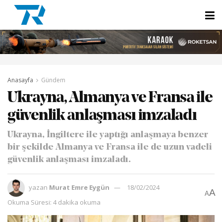
Anasayfa
Gündem
Ukrayna, Almanya ve Fransa ile
güvenlik anlaşması imzaladı
Ukrayna, İngiltere ile yaptığı anlaşmaya benzer
bir şekilde Almanya ve Fransa ile de uzun vadeli
güvenlik anlaşması imzaladı.
yazan
Murat Emre Eygün
18/02/2024
A
A
Okuma Süresi: 4 dakika okuma