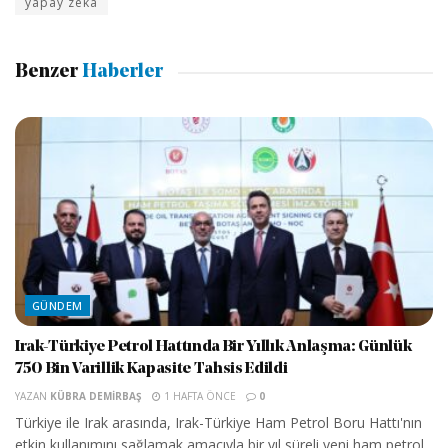
yapay zeka
Benzer
Haberler
GÜNDEM
Irak-Türkiye Petrol Hattında Bir Yıllık Anlaşma: Günlük
750 Bin Varillik Kapasite Tahsis Edildi
YAZAN
KÜBRA DEMIRBAŞ
1 HAFTA ÖNCE
0
Türkiye ile Irak arasında, Irak-Türkiye Ham Petrol Boru Hattı'nın
etkin kullanımını sağlamak amacıyla bir yıl süreli yeni ham petrol