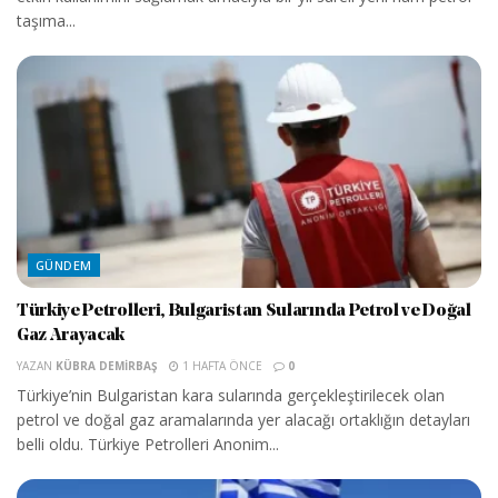
taşıma...
GÜNDEM
Türkiye Petrolleri, Bulgaristan Sularında Petrol ve Doğal
Gaz Arayacak
YAZAN
KÜBRA DEMIRBAŞ
1 HAFTA ÖNCE
0
Türkiye’nin Bulgaristan kara sularında gerçekleştirilecek olan
petrol ve doğal gaz aramalarında yer alacağı ortaklığın detayları
belli oldu. Türkiye Petrolleri Anonim...