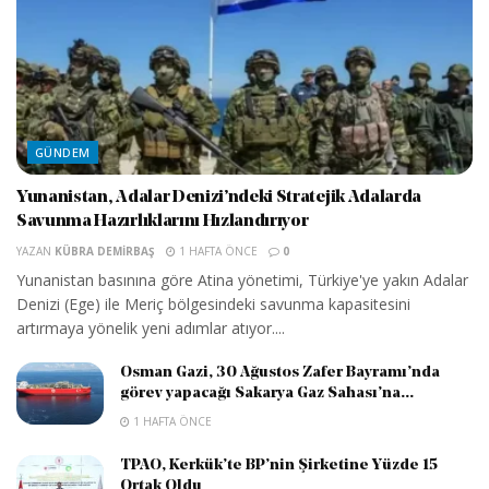
GÜNDEM
Yunanistan, Adalar Denizi’ndeki Stratejik Adalarda
Savunma Hazırlıklarını Hızlandırıyor
YAZAN
KÜBRA DEMIRBAŞ
1 HAFTA ÖNCE
0
Yunanistan basınına göre Atina yönetimi, Türkiye'ye yakın Adalar
Denizi (Ege) ile Meriç bölgesindeki savunma kapasitesini
artırmaya yönelik yeni adımlar atıyor....
Osman Gazi, 30 Ağustos Zafer Bayramı’nda
görev yapacağı Sakarya Gaz Sahası’na...
1 HAFTA ÖNCE
TPAO, Kerkük’te BP’nin Şirketine Yüzde 15
Ortak Oldu