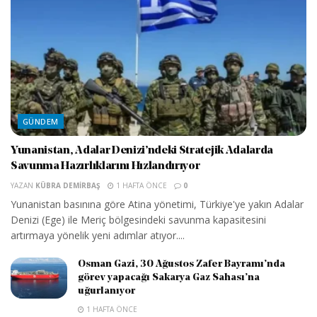
GÜNDEM
Yunanistan, Adalar Denizi’ndeki Stratejik Adalarda
Savunma Hazırlıklarını Hızlandırıyor
YAZAN
KÜBRA DEMIRBAŞ
1 HAFTA ÖNCE
0
Yunanistan basınına göre Atina yönetimi, Türkiye'ye yakın Adalar
Denizi (Ege) ile Meriç bölgesindeki savunma kapasitesini
artırmaya yönelik yeni adımlar atıyor....
Osman Gazi, 30 Ağustos Zafer Bayramı’nda
görev yapacağı Sakarya Gaz Sahası’na
uğurlanıyor
1 HAFTA ÖNCE