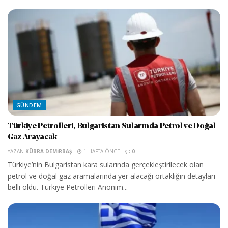
GÜNDEM
Türkiye Petrolleri, Bulgaristan Sularında Petrol ve Doğal
Gaz Arayacak
YAZAN
KÜBRA DEMIRBAŞ
1 HAFTA ÖNCE
0
Türkiye’nin Bulgaristan kara sularında gerçekleştirilecek olan
petrol ve doğal gaz aramalarında yer alacağı ortaklığın detayları
belli oldu. Türkiye Petrolleri Anonim...