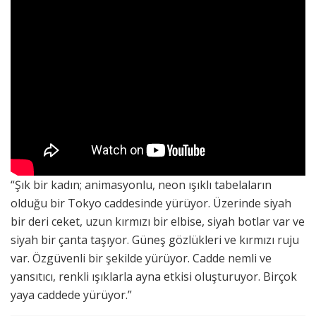
“Şık bir kadın; animasyonlu, neon ışıklı tabelaların
olduğu bir Tokyo caddesinde yürüyor. Üzerinde siyah
bir deri ceket, uzun kırmızı bir elbise, siyah botlar var ve
siyah bir çanta taşıyor. Güneş gözlükleri ve kırmızı ruju
var. Özgüvenli bir şekilde yürüyor. Cadde nemli ve
yansıtıcı, renkli ışıklarla ayna etkisi oluşturuyor. Birçok
yaya caddede yürüyor.”