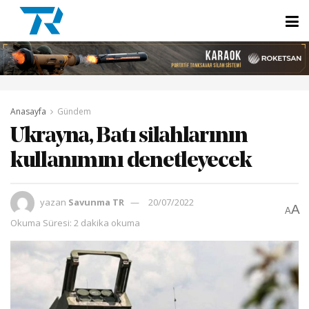
Anasayfa
Gündem
Ukrayna, Batı silahlarının
kullanımını denetleyecek
yazan
Savunma TR
20/07/2022
A
A
Okuma Süresi: 2 dakika okuma