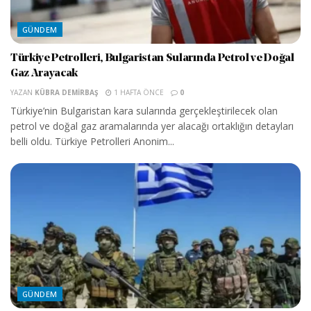
GÜNDEM
Türkiye Petrolleri, Bulgaristan Sularında Petrol ve Doğal
Gaz Arayacak
YAZAN
KÜBRA DEMIRBAŞ
1 HAFTA ÖNCE
0
Türkiye’nin Bulgaristan kara sularında gerçekleştirilecek olan
petrol ve doğal gaz aramalarında yer alacağı ortaklığın detayları
belli oldu. Türkiye Petrolleri Anonim...
GÜNDEM