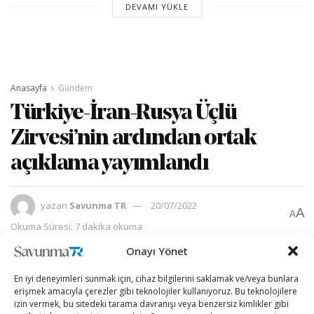
DEVAMI YÜKLE
Anasayfa
Gündem
Türkiye-İran-Rusya Üçlü
Zirvesi’nin ardından ortak
açıklama yayımlandı
yazan
Savunma TR
20/07/2022
A
A
Okuma Süresi: 7 dakika okuma
Onayı Yönet
En iyi deneyimleri sunmak için, cihaz bilgilerini saklamak ve/veya bunlara
erişmek amacıyla çerezler gibi teknolojiler kullanıyoruz. Bu teknolojilere
izin vermek, bu sitedeki tarama davranışı veya benzersiz kimlikler gibi