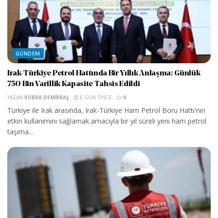
GÜNDEM
Irak-Türkiye Petrol Hattında Bir Yıllık Anlaşma: Günlük
750 Bin Varillik Kapasite Tahsis Edildi
YAZAN
KÜBRA DEMIRBAŞ
6 GÜN ÖNCE
0
Türkiye ile Irak arasında, Irak-Türkiye Ham Petrol Boru Hattı'nın
etkin kullanımını sağlamak amacıyla bir yıl süreli yeni ham petrol
taşıma...