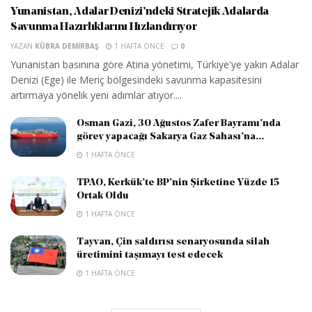
Yunanistan, Adalar Denizi’ndeki Stratejik Adalarda
Savunma Hazırlıklarını Hızlandırıyor
YAZAN
KÜBRA DEMIRBAŞ
1 HAFTA ÖNCE
0
Yunanistan basınına göre Atina yönetimi, Türkiye'ye yakın Adalar
Denizi (Ege) ile Meriç bölgesindeki savunma kapasitesini
artırmaya yönelik yeni adımlar atıyor....
Osman Gazi, 30 Ağustos Zafer Bayramı’nda
görev yapacağı Sakarya Gaz Sahası’na...
1 HAFTA ÖNCE
TPAO, Kerkük’te BP’nin Şirketine Yüzde 15
Ortak Oldu
1 HAFTA ÖNCE
Tayvan, Çin saldırısı senaryosunda silah
üretimini taşımayı test edecek
1 HAFTA ÖNCE