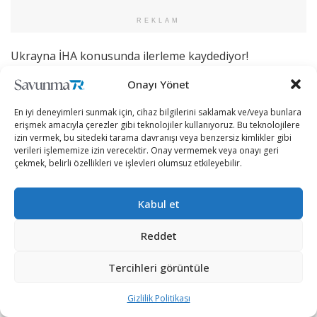
REKLAM
Ukrayna İHA konusunda ilerleme kaydediyor!
Onayı Yönet
Ukrayna, zırhlı araçları etkili bir şekilde delip savaş dışı
bırakabilen FPV (Birinci Şahıs Görüşlü) türündeki
En iyi deneyimleri sunmak için, cihaz bilgilerini saklamak ve/veya bunlara
insansız hava araçları konusunda ciddi çalışmalar
erişmek amacıyla çerezler gibi teknolojiler kullanıyoruz. Bu teknolojilere
izin vermek, bu sitedeki tarama davranışı veya benzersiz kimlikler gibi
yürütüyor. Rusların cepheye yönelik yoğun zırhlı araç ve
verileri işlememize izin verecektir. Onay vermemek veya onayı geri
tank sevkiyatı karşısında yeniden stratejisini değiştiren
çekmek, belirli özellikleri ve işlevleri olumsuz etkileyebilir.
ülke, Batı yardımları istenen seviyeye gelene kadar
insansız hava aracı temelli savunmayı benimsemiş gibi
Kabul et
görünüyor.
Reddet
Bu savunma anlayışının temelinde de FPV türünde
İHA’lar ön plana çıkıyor. Hızlı hareket edip zorlu
Tercihleri görüntüle
manevralar yapabilen bu tür İHA’ların nitelikli
mühimmatlar kullanıldığı takdirde savaş sahasındaki
Gizlilik Politikası