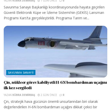
YAZAN
KÜBRA DEMIRBAŞ
1 GÜN ÖNCE
0
Savunma Sanayii Başkanlığı koordinasyonunda hayata geçirilen
Güvenli Elektronik Küpe ve İzleme Sistemi’nin (GEKİS) Lansman
Programı Kars’ta gerçekleştirildi. Programa Tarım ve...
SAVUNMA SANAYII
Çin, nükleer görev kabiliyetli H-6N bombardıman uçağını
ilk kez sergiledi
YAZAN
KÜBRA DEMIRBAŞ
2 GÜN ÖNCE
0
Çin, stratejik hava gücünün önemli unsurlarından biri olarak
değerlendirilen H-6N bombardıman uçağını dikkat çekici bir