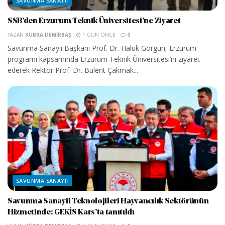
SAVUNMA SANAYII
SSB’den Erzurum Teknik Üniversitesi’ne Ziyaret
YAZAN
KÜBRA DEMIRBAŞ
1 GÜN ÖNCE
0
Savunma Sanayii Başkanı Prof. Dr. Haluk Görgün, Erzurum
programı kapsamında Erzurum Teknik Üniversitesi’ni ziyaret
ederek Rektör Prof. Dr. Bülent Çakmak...
SAVUNMA SANAYII
Savunma Sanayii Teknolojileri Hayvancılık Sektörünün
Hizmetinde: GEKİS Kars’ta tanıtıldı