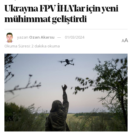
Ukrayna FPV İHA’lar için yeni
mühimmat geliştirdi
yazan
Ozan Akarsu
01/03/2024
A
A
Okuma Süresi: 2 dakika okuma