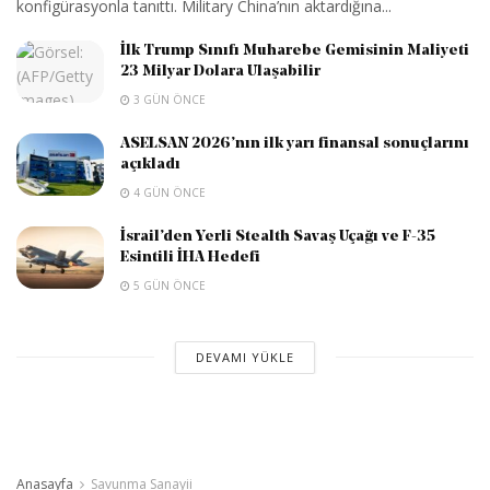
konfigürasyonla tanıttı. Military China’nın aktardığına...
İlk Trump Sınıfı Muharebe Gemisinin Maliyeti
23 Milyar Dolara Ulaşabilir
3 GÜN ÖNCE
ASELSAN 2026’nın ilk yarı finansal sonuçlarını
açıkladı
4 GÜN ÖNCE
İsrail’den Yerli Stealth Savaş Uçağı ve F-35
Esintili İHA Hedefi
5 GÜN ÖNCE
DEVAMI YÜKLE
Anasayfa
Savunma Sanayii