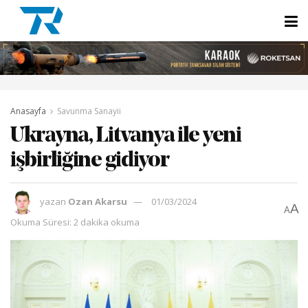
Anasayfa
Savunma Sanayii
Ukrayna, Litvanya ile yeni
işbirliğine gidiyor
yazan
Ozan Akarsu
01/03/2024
A
A
Okuma Süresi: 2 dakika okuma