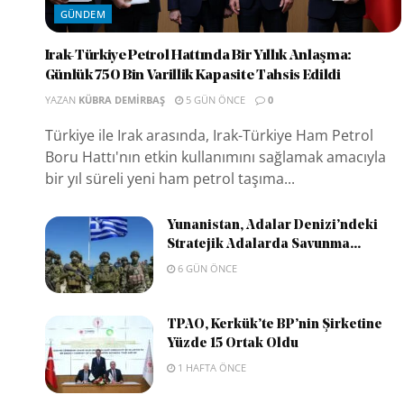
GÜNDEM
Irak-Türkiye Petrol Hattında Bir Yıllık Anlaşma:
Günlük 750 Bin Varillik Kapasite Tahsis Edildi
YAZAN
KÜBRA DEMIRBAŞ
5 GÜN ÖNCE
0
Türkiye ile Irak arasında, Irak-Türkiye Ham Petrol
Boru Hattı'nın etkin kullanımını sağlamak amacıyla
bir yıl süreli yeni ham petrol taşıma...
Yunanistan, Adalar Denizi’ndeki
Stratejik Adalarda Savunma...
6 GÜN ÖNCE
TPAO, Kerkük’te BP’nin Şirketine
Yüzde 15 Ortak Oldu
1 HAFTA ÖNCE