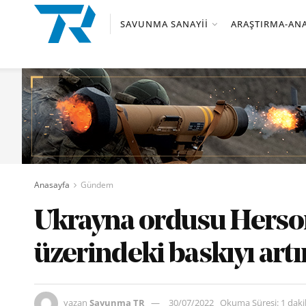
SAVUNMA SANAYII
ARAŞTIRMA-ANA
Anasayfa
Gündem
Ukrayna ordusu Herson
üzerindeki baskıyı artı
yazan
Savunma TR
30/07/2022
Okuma Süresi: 1 dak