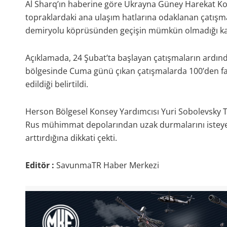
Al Sharq’ın haberine göre Ukrayna Güney Harekat Komu
topraklardaki ana ulaşım hatlarına odaklanan çatış
demiryolu köprüsünden geçişin mümkün olmadığı ka
Açıklamada, 24 Şubat’ta başlayan çatışmaların ardında
bölgesinde Cuma günü çıkan çatışmalarda 100’den faz
edildiği belirtildi.
Herson Bölgesel Konsey Yardımcısı Yuri Sobolevsky T
Rus mühimmat depolarından uzak durmalarını isteye
arttırdığına dikkati çekti.
Editör :
SavunmaTR Haber Merkezi