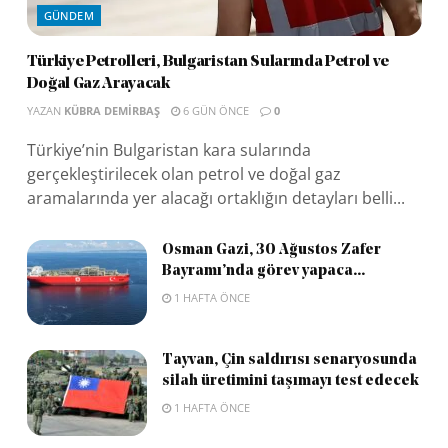
GÜNDEM
Türkiye Petrolleri, Bulgaristan Sularında Petrol ve
Doğal Gaz Arayacak
YAZAN
KÜBRA DEMIRBAŞ
6 GÜN ÖNCE
0
Türkiye’nin Bulgaristan kara sularında
gerçekleştirilecek olan petrol ve doğal gaz
aramalarında yer alacağı ortaklığın detayları belli...
Osman Gazi, 30 Ağustos Zafer
Bayramı’nda görev yapaca...
1 HAFTA ÖNCE
Tayvan, Çin saldırısı senaryosunda
silah üretimini taşımayı test edecek
1 HAFTA ÖNCE