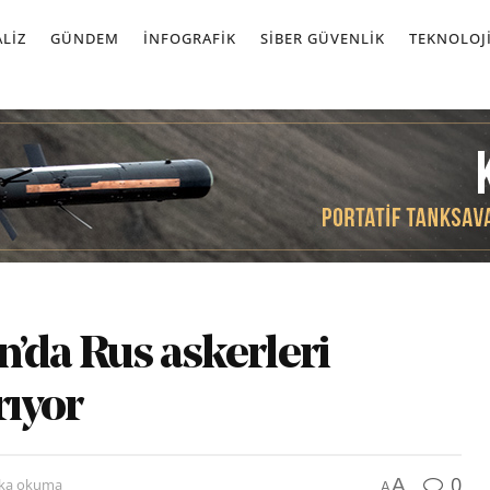
LIZ
GÜNDEM
İNFOGRAFIK
SIBER GÜVENLIK
TEKNOLOJ
’da Rus askerleri
rıyor
0
A
ika okuma
A