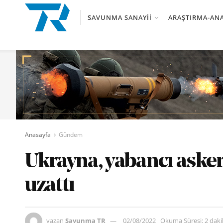
SAVUNMA SANAYII
ARAŞTIRMA-ANA
Anasayfa
Gündem
Ukrayna, yabancı asker
uzattı
yazan
Savunma TR
02/08/2022
Okuma Süresi: 2 dak