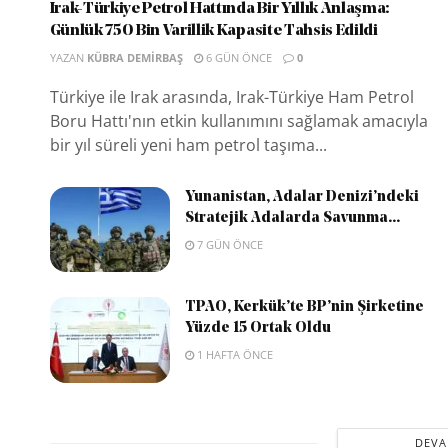
Irak-Türkiye Petrol Hattında Bir Yıllık Anlaşma:
Günlük 750 Bin Varillik Kapasite Tahsis Edildi
YAZAN
KÜBRA DEMIRBAŞ
6 GÜN ÖNCE
0
Türkiye ile Irak arasında, Irak-Türkiye Ham Petrol
Boru Hattı'nın etkin kullanımını sağlamak amacıyla
bir yıl süreli yeni ham petrol taşıma...
Yunanistan, Adalar Denizi’ndeki
Stratejik Adalarda Savunma...
7 GÜN ÖNCE
TPAO, Kerkük’te BP’nin Şirketine
Yüzde 15 Ortak Oldu
1 HAFTA ÖNCE
DEVA