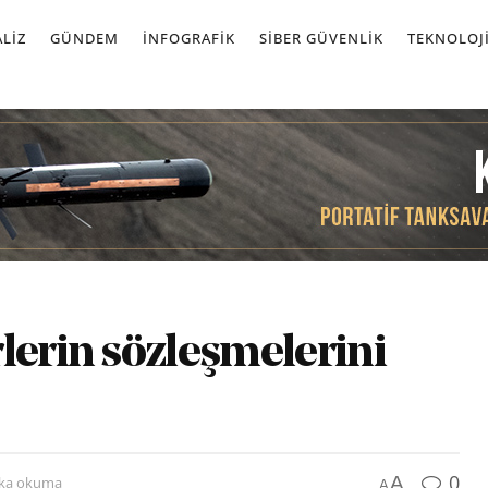
LIZ
GÜNDEM
İNFOGRAFIK
SIBER GÜVENLIK
TEKNOLOJ
lerin sözleşmelerini
0
A
ika okuma
A