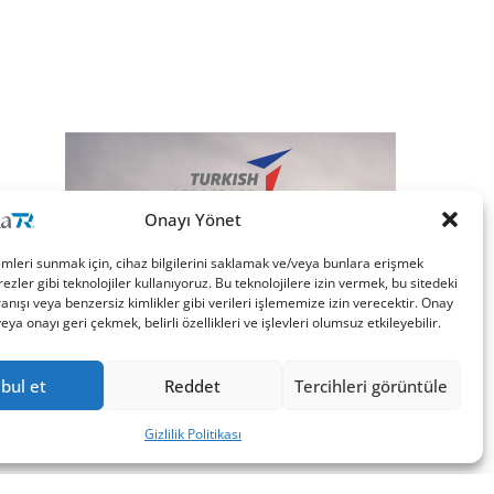
Onayı Yönet
imleri sunmak için, cihaz bilgilerini saklamak ve/veya bunlara erişmek
ezler gibi teknolojiler kullanıyoruz. Bu teknolojilere izin vermek, bu sitedeki
nışı veya benzersiz kimlikler gibi verileri işlememize izin verecektir. Onay
a onayı geri çekmek, belirli özellikleri ve işlevleri olumsuz etkileyebilir.
bul et
Reddet
Tercihleri görüntüle
Gizlilik Politikası