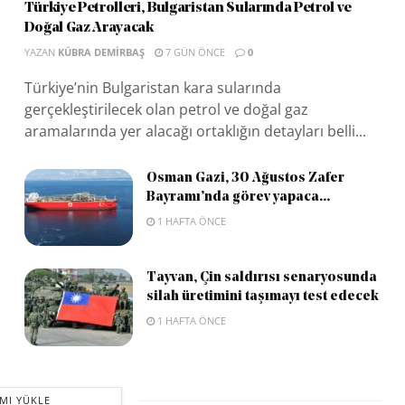
Türkiye Petrolleri, Bulgaristan Sularında Petrol ve
Doğal Gaz Arayacak
YAZAN
KÜBRA DEMIRBAŞ
7 GÜN ÖNCE
0
Türkiye’nin Bulgaristan kara sularında
gerçekleştirilecek olan petrol ve doğal gaz
aramalarında yer alacağı ortaklığın detayları belli...
Osman Gazi, 30 Ağustos Zafer
Bayramı’nda görev yapaca...
1 HAFTA ÖNCE
Tayvan, Çin saldırısı senaryosunda
silah üretimini taşımayı test edecek
1 HAFTA ÖNCE
MI YÜKLE