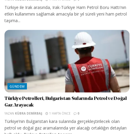
Türkiye ile Irak arasında, Irak-Türkiye Ham Petrol Boru Hattı'nın
etkin kullanımını sağlamak amacıyla bir yıl süreli yeni ham petrol
taşıma...
GÜNDEM
Türkiye Petrolleri, Bulgaristan Sularında Petrol ve Doğal
Gaz Arayacak
YAZAN
KÜBRA DEMIRBAŞ
1 HAFTA ÖNCE
0
Türkiye’nin Bulgaristan kara sularında gerçekleştirilecek olan
petrol ve doğal gaz aramalarında yer alacağı ortaklığın detayları