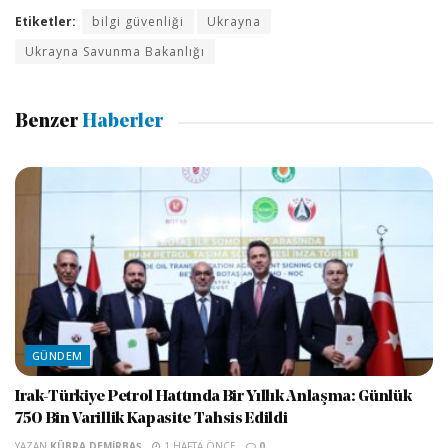
Etiketler:
bilgi güvenliği
Ukrayna
Ukrayna Savunma Bakanlığı
Benzer
Haberler
GÜNDEM
Irak-Türkiye Petrol Hattında Bir Yıllık Anlaşma: Günlük
750 Bin Varillik Kapasite Tahsis Edildi
YAZAN
KÜBRA DEMIRBAŞ
1 HAFTA ÖNCE
0