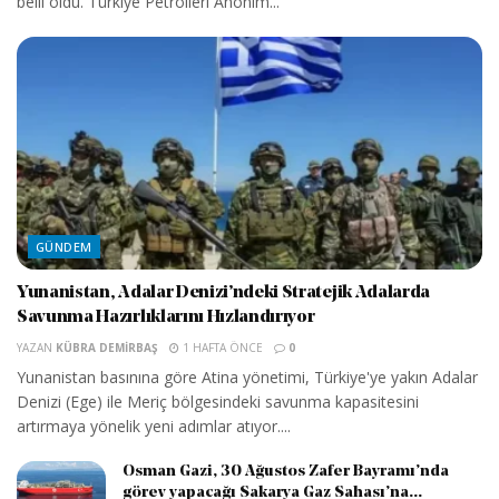
belli oldu. Türkiye Petrolleri Anonim...
GÜNDEM
Yunanistan, Adalar Denizi’ndeki Stratejik Adalarda
Savunma Hazırlıklarını Hızlandırıyor
YAZAN
KÜBRA DEMIRBAŞ
1 HAFTA ÖNCE
0
Yunanistan basınına göre Atina yönetimi, Türkiye'ye yakın Adalar
Denizi (Ege) ile Meriç bölgesindeki savunma kapasitesini
artırmaya yönelik yeni adımlar atıyor....
Osman Gazi, 30 Ağustos Zafer Bayramı’nda
görev yapacağı Sakarya Gaz Sahası’na...