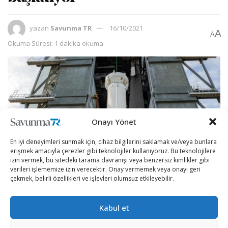
yazan
Savunma TR
16/10/2021
A
A
Okuma Süresi: 1 dakika okuma
Onayı Yönet
En iyi deneyimleri sunmak için, cihaz bilgilerini saklamak ve/veya bunlara
erişmek amacıyla çerezler gibi teknolojiler kullanıyoruz. Bu teknolojilere
izin vermek, bu sitedeki tarama davranışı veya benzersiz kimlikler gibi
verileri işlememize izin verecektir. Onay vermemek veya onayı geri
çekmek, belirli özellikleri ve işlevleri olumsuz etkileyebilir.
NASA’nın mevcut bilgileri artırmayı hedeflediği yeni
Kabul et
görev başlıyor.