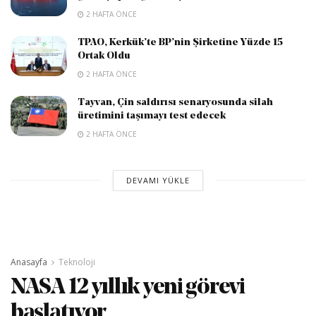
2 HAFTA ÖNCE
TPAO, Kerkük’te BP’nin Şirketine Yüzde 15
Ortak Oldu
2 HAFTA ÖNCE
Tayvan, Çin saldırısı senaryosunda silah
üretimini taşımayı test edecek
2 HAFTA ÖNCE
DEVAMI YÜKLE
Anasayfa
Teknoloji
NASA 12 yıllık yeni görevi
başlatıyor