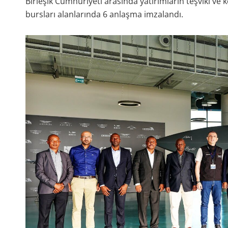
Birleşik Cumhuriyeti arasında yatırımların teşviki ve 
bursları alanlarında 6 anlaşma imzalandı.