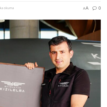
0
A
ika okuma
A