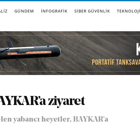
LIZ
GÜNDEM
İNFOGRAFIK
SIBER GÜVENLIK
TEKNOLOJ
AYKAR’a ziyaret
elen yabancı heyetler, BAYKAR'a