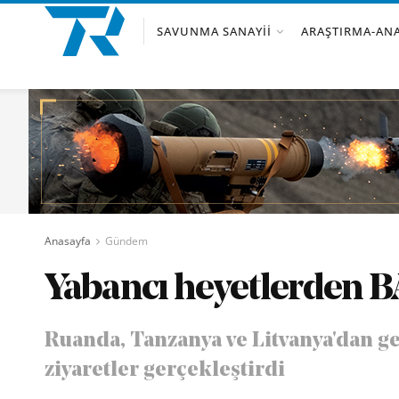
SAVUNMA SANAYII
ARAŞTIRMA-ANA
Anasayfa
Gündem
Yabancı heyetlerden B
Ruanda, Tanzanya ve Litvanya'dan g
ziyaretler gerçekleştirdi