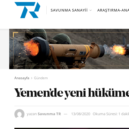
SAVUNMA SANAYII
ARAŞTIRMA-ANA
Anasayfa
Gündem
Yemen’de yeni hükümet
yazan
Savunma TR
13/08/2020
Okuma Süresi: 1 dak