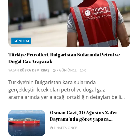
GÜNDEM
Türkiye Petrolleri, Bulgaristan Sularında Petrol ve
Doğal Gaz Arayacak
YAZAN
KÜBRA DEMIRBAŞ
7 GÜN ÖNCE
0
Türkiye’nin Bulgaristan kara sularında
gerçekleştirilecek olan petrol ve doğal gaz
aramalarında yer alacağı ortaklığın detayları belli...
Osman Gazi, 30 Ağustos Zafer
Bayramı’nda görev yapaca...
1 HAFTA ÖNCE