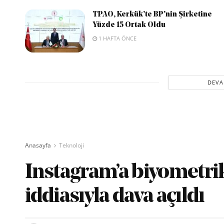
TPAO, Kerkük’te BP’nin Şirketine
Yüzde 15 Ortak Oldu
1 HAFTA ÖNCE
DEVA
Anasayfa
Teknoloji
Instagram’a biyometrik
iddiasıyla dava açıldı