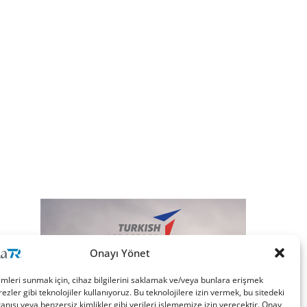
Onayı Yönet
imleri sunmak için, cihaz bilgilerini saklamak ve/veya bunlara erişmek
ezler gibi teknolojiler kullanıyoruz. Bu teknolojilere izin vermek, bu sitedeki
nışı veya benzersiz kimlikler gibi verileri işlememize izin verecektir. Onay