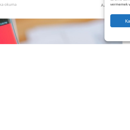
0
A
vermemek vey
ika okuma
A
Ka