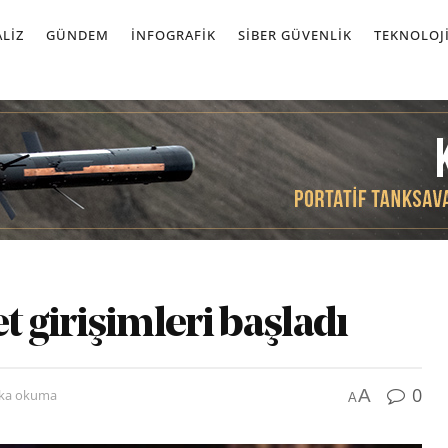
LIZ
GÜNDEM
İNFOGRAFIK
SIBER GÜVENLIK
TEKNOLOJ
 girişimleri başladı
0
A
ika okuma
A