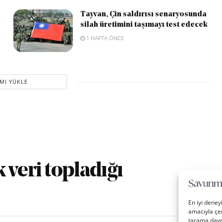
Tayvan, Çin saldırısı senaryosunda
silah üretimini taşımayı test edecek
1 HAFTA ÖNCE
MI YÜKLE
 veri topladığı
En iyi deney
amacıyla çer
tarama davra