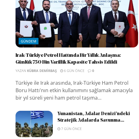
GÜNDEM
Irak-Türkiye Petrol Hattında Bir Yıllık Anlaşma:
Günlük 750 Bin Varillik Kapasite Tahsis Edildi
YAZAN
KÜBRA DEMIRBAŞ
6 GÜN ÖNCE
0
Türkiye ile Irak arasında, Irak-Türkiye Ham Petrol
Boru Hattı'nın etkin kullanımını sağlamak amacıyla
bir yıl süreli yeni ham petrol taşıma...
Yunanistan, Adalar Denizi’ndeki
Stratejik Adalarda Savunma...
7 GÜN ÖNCE