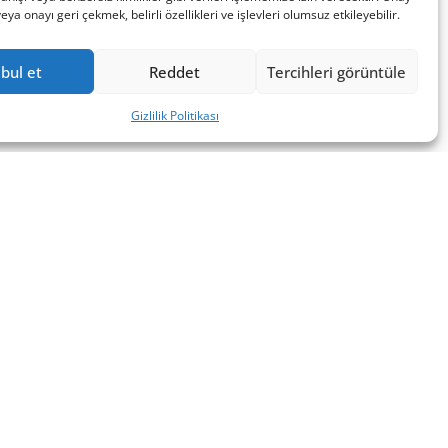
a onayı geri çekmek, belirli özellikleri ve işlevleri olumsuz etkileyebilir.
bul et
Reddet
Tercihleri görüntüle
Gizlilik Politikası