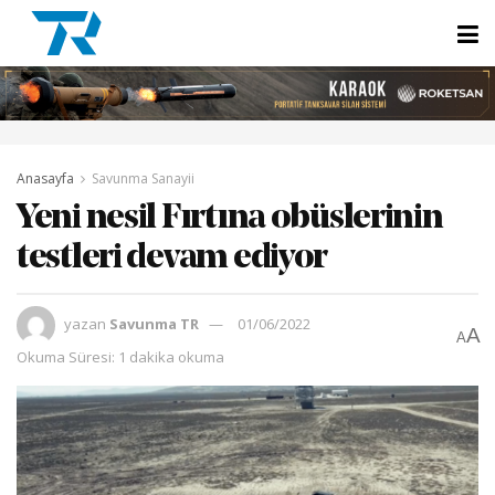
Anasayfa
Savunma Sanayii
Yeni nesil Fırtına obüslerinin
testleri devam ediyor
yazan
Savunma TR
01/06/2022
A
A
Okuma Süresi: 1 dakika okuma