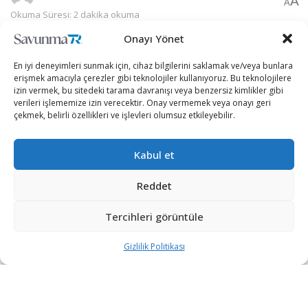
A
A
Okuma Süresi: 2 dakika okuma
Onayı Yönet
En iyi deneyimleri sunmak için, cihaz bilgilerini saklamak ve/veya bunlara
erişmek amacıyla çerezler gibi teknolojiler kullanıyoruz. Bu teknolojilere
izin vermek, bu sitedeki tarama davranışı veya benzersiz kimlikler gibi
verileri işlememize izin verecektir. Onay vermemek veya onayı geri
çekmek, belirli özellikleri ve işlevleri olumsuz etkileyebilir.
Kabul et
Reddet
Filipin Hava Kuvvetleri teslim aldığı T129 ATAK
Tercihleri görüntüle
helikopterlerini aktif olarak kullanmaya başladı.
Gizlilik Politikası
Filipin Hava Kuvvetleri’nin Albay Ernesto Rabina Hava
Üssü’nde düzenlediği Sanay Tudla-2 ve SIMEX-3
Tatbikatları’nda çeşitli senaryolar simüle edildi. Tatbikat