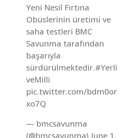
Yeni Nesil Fırtına
Obüslerinin üretimi ve
saha testleri BMC
Savunma tarafından
başarıyla
sürdürülmektedir.#Yerli
veMilli
pic.twitter.com/bdm0or
xo7Q
— bmcsavunma
(@bmcsavunma) June 1,