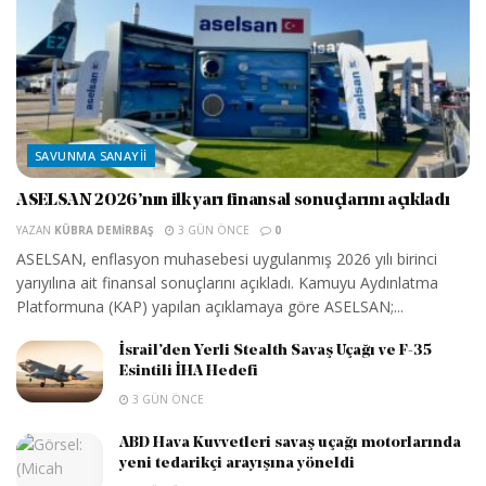
SAVUNMA SANAYII
ASELSAN 2026’nın ilk yarı finansal sonuçlarını açıkladı
YAZAN
KÜBRA DEMIRBAŞ
3 GÜN ÖNCE
0
ASELSAN, enflasyon muhasebesi uygulanmış 2026 yılı birinci
yarıyılına ait finansal sonuçlarını açıkladı. Kamuyu Aydınlatma
Platformuna (KAP) yapılan açıklamaya göre ASELSAN;...
İsrail’den Yerli Stealth Savaş Uçağı ve F-35
Esintili İHA Hedefi
3 GÜN ÖNCE
ABD Hava Kuvvetleri savaş uçağı motorlarında
yeni tedarikçi arayışına yöneldi