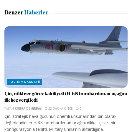
Benzer
Haberler
SAVUNMA SANAYII
Çin, nükleer görev kabiliyetli H-6N bombardıman uçağını
ilk kez sergiledi
YAZAN
KÜBRA DEMIRBAŞ
22 DAKIKA ÖNCE
0
Çin, stratejik hava gücünün önemli unsurlarından biri olarak
değerlendirilen H-6N bombardıman uçağını dikkat çekici bir
konfigürasyonla tanıttı. Military China’nın aktardığına...