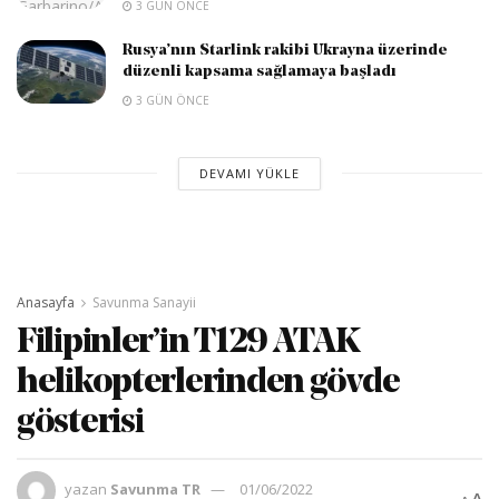
3 GÜN ÖNCE
Rusya’nın Starlink rakibi Ukrayna üzerinde
düzenli kapsama sağlamaya başladı
3 GÜN ÖNCE
DEVAMI YÜKLE
Anasayfa
Savunma Sanayii
Filipinler’in T129 ATAK
helikopterlerinden gövde
gösterisi
yazan
Savunma TR
01/06/2022