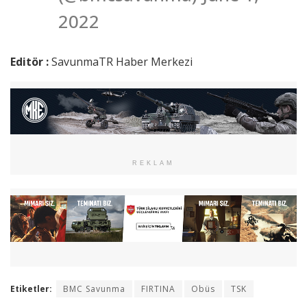
2022
Editör :
SavunmaTR Haber Merkezi
REKLAM
Etiketler:
BMC Savunma
FIRTINA
Obüs
TSK