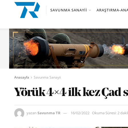
SAVUNMA SANAYII
ARAŞTIRMA-ANA
Anasayfa
Savunma Sanayii
Yörük 4×4 ilk kez Çad 
yazan
Savunma TR
16/02/2022
Okuma Süresi: 2 dak