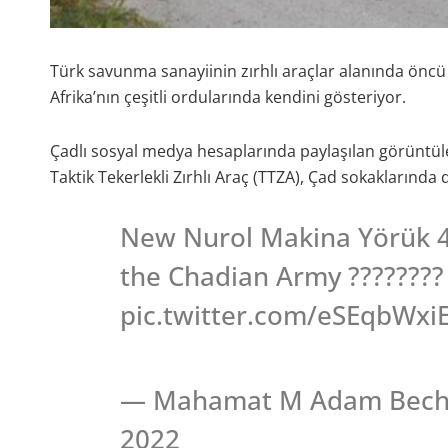
Türk savunma sanayiinin zırhlı araçlar alanında öncü
Afrika’nın çeşitli ordularında kendini gösteriyor.
Çadlı sosyal medya hesaplarında paylaşılan görüntüle
Taktik Tekerlekli Zırhlı Araç (TTZA), Çad sokaklarında
New Nurol Makina Yörük 4
the Chadian Army ???????? 
pic.twitter.com/eSEqbWxi
— Mahamat M Adam Bechir
2022