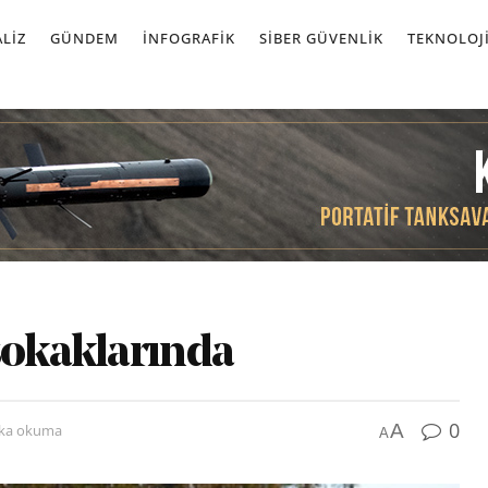
LIZ
GÜNDEM
İNFOGRAFIK
SIBER GÜVENLIK
TEKNOLOJ
sokaklarında
0
A
ika okuma
A