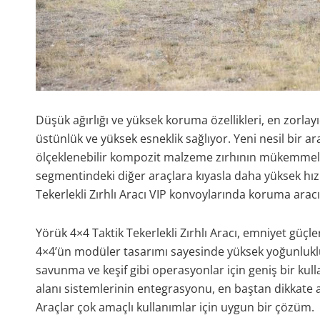
Düşük ağırlığı ve yüksek koruma özellikleri, en zorlay
üstünlük ve yüksek esneklik sağlıyor. Yeni nesil bir ara
ölçeklenebilir kompozit malzeme zırhının mükemmel 
segmentindeki diğer araçlara kıyasla daha yüksek hız
Tekerlekli Zırhlı Aracı VIP konvoylarında koruma arac
Yörük 4×4 Taktik Tekerlekli Zırhlı Aracı, emniyet güçler
4×4’ün modüler tasarımı sayesinde yüksek yoğunluklu
savunma ve keşif gibi operasyonlar için geniş bir kull
alanı sistemlerinin entegrasyonu, en baştan dikkate al
Araçlar çok amaçlı kullanımlar için uygun bir çözüm.