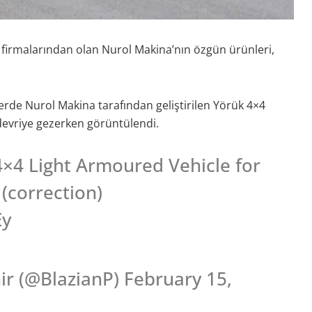
 firmalarından olan Nurol Makina’nın özgün ürünleri,
rde Nurol Makina tarafından geliştirilen Yörük 4×4
 devriye gezerken görüntülendi.
×4 Light Armoured Vehicle for
(correction)
Ey
 (@BlazianP) February 15,